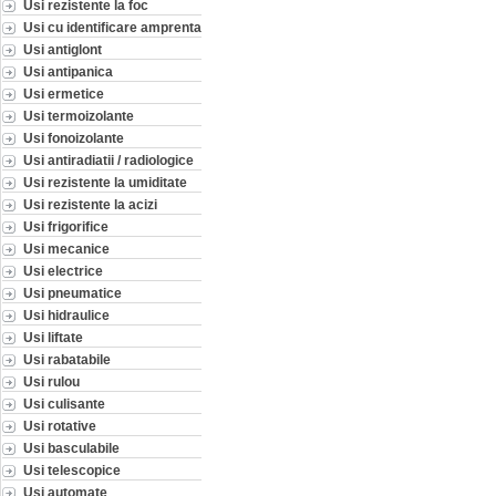
Usi rezistente la foc
Usi cu identificare amprenta
Usi antiglont
Usi antipanica
Usi ermetice
Usi termoizolante
Usi fonoizolante
Usi antiradiatii / radiologice
Usi rezistente la umiditate
Usi rezistente la acizi
Usi frigorifice
Usi mecanice
Usi electrice
Usi pneumatice
Usi hidraulice
Usi liftate
Usi rabatabile
Usi rulou
Usi culisante
Usi rotative
Usi basculabile
Usi telescopice
Usi automate