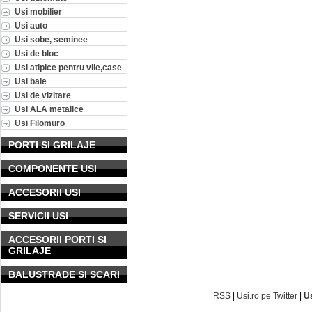
Usi mobilier
Usi auto
Usi sobe, seminee
Usi de bloc
Usi atipice pentru vile,case
Usi baie
Usi de vizitare
Usi ALA metalice
Usi Filomuro
PORTI SI GRILAJE
COMPONENTE USI
ACCESORII USI
SERVICII USI
ACCESORII PORTI SI
GRILAJE
BALUSTRADE SI SCARI
RSS
|
Usi.ro pe Twitter
|
U