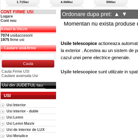
1.715lei
4.068lei
590lei
CONT FIRME USI
Ordonare dupa pret:
▲
▼
Logare
Cont nou
Momentan nu exista produse d
Astazi la Usi.ro
7074
usi&accesorii
1975
firme usi
Usile telescopice
actioneaza automat cu
Cautare usi&firme
la exterior . Acestea au un sistem de p
cazul unei pene electrice generale.
Ușile telescopice
sunt utilizate in spa
Cauta Firme USI
Cautare avansata Usi
Usi din JUDETUL tau:
USI
Usi Interior
Usi interior - duble
Usi Lemn
Usi Lemn Masiv
Usi de interior de LUX
Usi Metalice