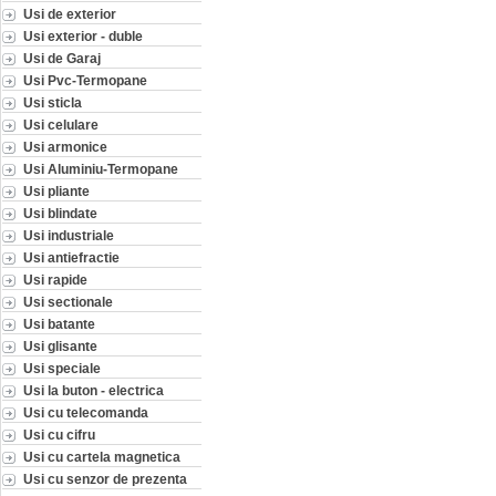
Usi de exterior
Usi exterior - duble
Usi de Garaj
Usi Pvc-Termopane
Usi sticla
Usi celulare
Usi armonice
Usi Aluminiu-Termopane
Usi pliante
Usi blindate
Usi industriale
Usi antiefractie
Usi rapide
Usi sectionale
Usi batante
Usi glisante
Usi speciale
Usi la buton - electrica
Usi cu telecomanda
Usi cu cifru
Usi cu cartela magnetica
Usi cu senzor de prezenta