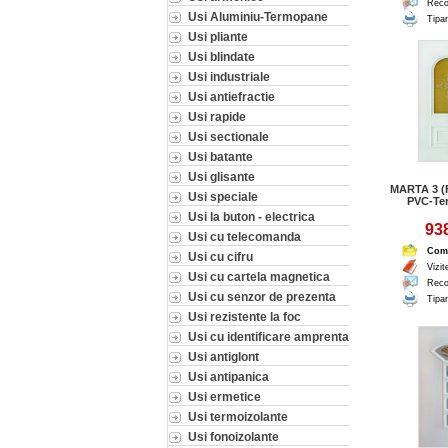
Reco
Usi Aluminiu-Termopane
Tipar
Usi pliante
Usi blindate
Usi industriale
Usi antiefractie
Usi rapide
Usi sectionale
Usi batante
Usi glisante
MARTA 3 (
Usi speciale
PVC-Te
Usi la buton - electrica
938
Usi cu telecomanda
Com
Usi cu cifru
Vizit
Usi cu cartela magnetica
Reco
Usi cu senzor de prezenta
Tipar
Usi rezistente la foc
Usi cu identificare amprenta
Usi antiglont
Usi antipanica
Usi ermetice
Usi termoizolante
Usi fonoizolante