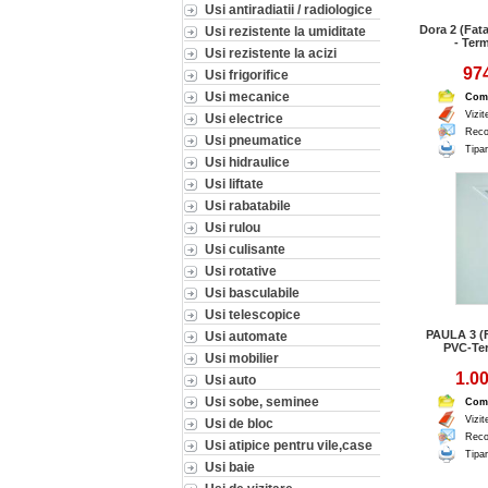
Usi antiradiatii / radiologice
Dora 2 (Fat
Usi rezistente la umiditate
- Ter
Usi rezistente la acizi
974
Usi frigorifice
Usi mecanice
Com
Vizit
Usi electrice
Reco
Usi pneumatice
Tipar
Usi hidraulice
Usi liftate
Usi rabatabile
Usi rulou
Usi culisante
Usi rotative
Usi basculabile
Usi telescopice
PAULA 3 (
Usi automate
PVC-Te
Usi mobilier
1.00
Usi auto
Usi sobe, seminee
Com
Vizit
Usi de bloc
Reco
Usi atipice pentru vile,case
Tipar
Usi baie