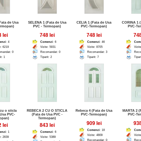
Fata de Usa
SELENA 1 (Fata de Usa
CELIA 1 (Fata de Usa
CORINA 1 (
ermopan)
PVC - Termopan)
PVC-Termopan)
PVC-Te
 lei
748 lei
748 lei
748
enzi
: 4
Comenzi
: 6
Comenzi
: 46
Com
e: 6219
Vizite: 5931
Vizite: 8705
Vizit
mandat: 0
Recomandat: 0
Recomandat: 3
Reco
it: 1
Tiparit: 2
Tiparit: 7
Tipar
cu o sticla
REBECA 2 CU O STICLA
Rebeca 4 (Fata de Usa
MARTA 2 (F
 Usa PVC-
(Fata de Usa PVC -
PVC-Termopan)
PVC-Te
opan)
Termopan)
909 lei
938
 lei
843 lei
Comenzi
: 18
Com
enzi
: 1
Comenzi
: 6
Vizite: 4809
Vizit
e: 2839
Vizite: 5389
Recomandat: 0
Reco