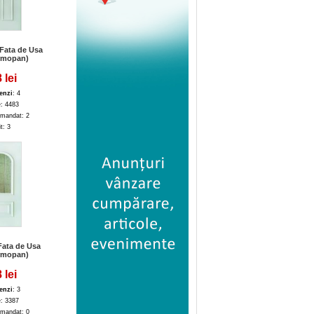
Fata de Usa
rmopan)
 lei
enzi
: 4
e: 4483
mandat: 2
it: 3
ata de Usa
rmopan)
 lei
enzi
: 3
e: 3387
mandat: 0