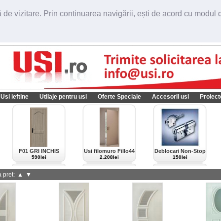
de vizitare. Prin continuarea navigării, ești de acord cu modul de
Usi ieftine
Utilaje pentru usi
Oferte Speciale
Accesorii usi
Proiect
F01 GRI INCHIS
Usi filomuro Fillo44
Deblocari Non-Stop
import Italia
590lei
2.208lei
150lei
 pret:
▲
▼