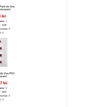
Fata de Usa
ermopan)
 lei
enzi
: 1
e: 2188
mandat: 0
it: 0
 de Usa PVC-
opan)
7 lei
enzi
: 0
e: 2662
mandat: 0
it: 0