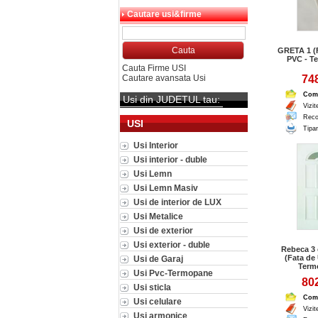
Cautare usi&firme
GRETA 1 (
PVC - T
Cauta Firme USI
Cautare avansata Usi
748
Com
Usi din JUDETUL tau:
Vizit
Reco
USI
Tipar
Usi Interior
Usi interior - duble
Usi Lemn
Usi Lemn Masiv
Usi de interior de LUX
Usi Metalice
Usi de exterior
Usi exterior - duble
Rebeca 3 
(Fata de
Usi de Garaj
Term
Usi Pvc-Termopane
802
Usi sticla
Com
Usi celulare
Vizit
Usi armonice