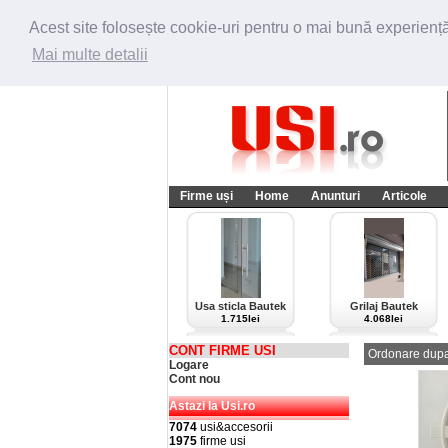
Acest site folosește cookie-uri pentru o mai bună experiență 
Mai multe detalii
Firme uși
Home
Anunturi
Articole
Usa sticla Bautek
Grilaj Bautek
1.715lei
4.068lei
CONT FIRME USI
Ordonare dupa
Logare
Cont nou
Astazi la Usi.ro
7074
usi&accesorii
1975
firme usi