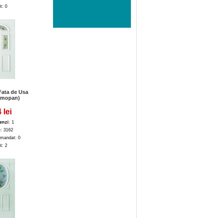
it: 0
Fata de Usa
rmopan)
 lei
enzi
: 1
e: 3162
mandat: 0
it: 2