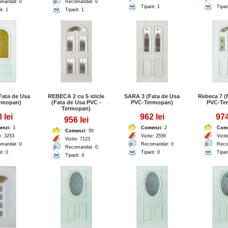
mandat: 0
Recomandat: 0
Tiparit: 1
Tipar
it: 1
Tiparit: 1
Fata de Usa
REBECA 2 cu 5 sticle
SARA 3 (Fata de Usa
Rebeca 7 (
rmopan)
(Fata de Usa PVC -
PVC-Termopan)
PVC-Te
Termopan)
 lei
962 lei
974
956 lei
enzi
: 3
Comenzi
: 2
Com
Comenzi
: 50
e: 3253
Vizite: 2556
Vizit
Vizite: 7123
mandat: 0
Recomandat: 0
Reco
Recomandat: 0
it: 0
Tiparit: 0
Tipar
Tiparit: 4