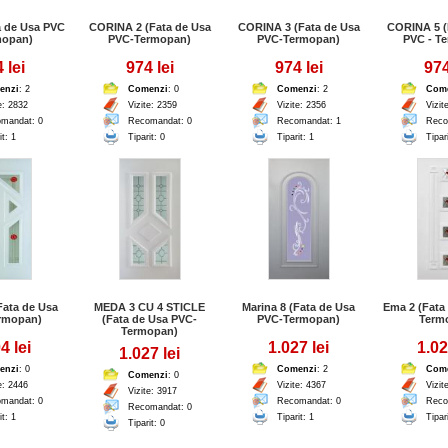
a de Usa PVC
CORINA 2 (Fata de Usa
CORINA 3 (Fata de Usa
CORINA 5 (
mopan)
PVC-Termopan)
PVC-Termopan)
PVC - T
 lei
974 lei
974 lei
974
enzi
: 2
Comenzi
: 0
Comenzi
: 2
Com
e: 2832
Vizite: 2359
Vizite: 2356
Vizit
mandat: 0
Recomandat: 0
Recomandat: 1
Reco
it: 1
Tiparit: 0
Tiparit: 1
Tipar
Fata de Usa
MEDA 3 CU 4 STICLE
Marina 8 (Fata de Usa
Ema 2 (Fata
rmopan)
(Fata de Usa PVC-
PVC-Termopan)
Term
Termopan)
4 lei
1.027 lei
1.02
1.027 lei
enzi
: 0
Comenzi
: 2
Com
Comenzi
: 0
e: 2446
Vizite: 4367
Vizit
Vizite: 3917
mandat: 0
Recomandat: 0
Reco
Recomandat: 0
it: 1
Tiparit: 1
Tipar
Tiparit: 0