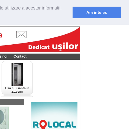
 utilizare a acestor informații.
Am inteles
e noi
Contact
Usa culisanta in
perete Scrigno,
2.166lei
model Cieca,
culoare alba-bianco