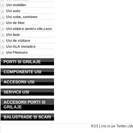
Usi mobilier
Usi auto
Usi sobe, seminee
Usi de bloc
Usi atipice pentru vile,case
Usi baie
Usi de vizitare
Usi ALA metalice
Usi Filomuro
PORTI SI GRILAJE
COMPONENTE USI
ACCESORII USI
SERVICII USI
ACCESORII PORTI SI
GRILAJE
BALUSTRADE SI SCARI
RSS
|
Usi.ro pe Twitter
|
U