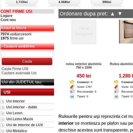
1.715lei
4.068lei
590lei
CONT FIRME USI
Ordonare dupa pret:
▲
▼
Logare
Cont nou
Astazi la Usi.ro
7074
usi&accesorii
1975
firme usi
Cautare usi&firme
rulou exterior aluminiu
Rulou alumini
750 x 1500
Cauta Firme USI
Cautare avansata Usi
450 lei
1.280 l
Usi din JUDETUL tau:
Comenzi
: 0
Comenz
Vizite: 1787
Vizite: 1
USI
Recomandat: 0
Recoman
Tiparit: 0
Tiparit: 0
Usi Interior
Usi interior - duble
Usi Lemn
Rulourile pentru uși
reprezinta cel m
Usi Lemn Masiv
interior
se monteaza pe plafon sau pe p
Usi de interior de LUX
deschise acestea sunt transparente, per
Usi Metalice