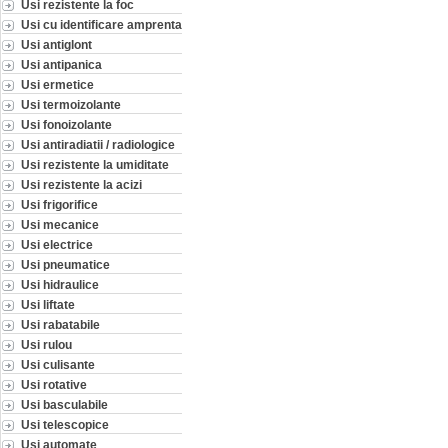
Usi rezistente la foc
Usi cu identificare amprenta
Usi antiglont
Usi antipanica
Usi ermetice
Usi termoizolante
Usi fonoizolante
Usi antiradiatii / radiologice
Usi rezistente la umiditate
Usi rezistente la acizi
Usi frigorifice
Usi mecanice
Usi electrice
Usi pneumatice
Usi hidraulice
Usi liftate
Usi rabatabile
Usi rulou
Usi culisante
Usi rotative
Usi basculabile
Usi telescopice
Usi automate