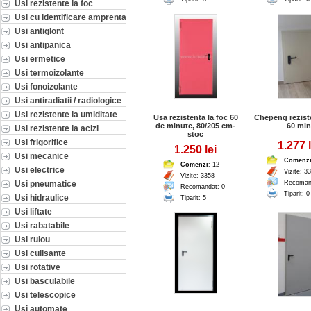
Usi rezistente la foc
Usi cu identificare amprenta
Usi antiglont
Usi antipanica
Usi ermetice
Usi termoizolante
Usi fonoizolante
Usi antiradiatii / radiologice
Usi rezistente la umiditate
Usa rezistenta la foc 60
Chepeng reziste
de minute, 80/205 cm-
60 min
Usi rezistente la acizi
stoc
Usi frigorifice
1.277 l
1.250 lei
Usi mecanice
Comenz
Comenzi
: 12
Usi electrice
Vizite: 3
Vizite: 3358
Usi pneumatice
Recoman
Recomandat: 0
Tiparit: 0
Usi hidraulice
Tiparit: 5
Usi liftate
Usi rabatabile
Usi rulou
Usi culisante
Usi rotative
Usi basculabile
Usi telescopice
Usi automate