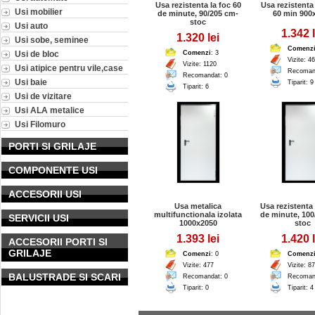
Usa rezistenta la foc 60
Usa rezistenta 
Usi mobilier
de minute, 90/205 cm-
60 min 900
stoc
Usi auto
1.342 l
1.320 lei
Usi sobe, seminee
Comenz
Usi de bloc
Comenzi
: 3
Vizite: 4
Vizite: 1120
Usi atipice pentru vile,case
Recoman
Recomandat: 0
Usi baie
Tiparit: 9
Tiparit: 6
Usi de vizitare
Usi ALA metalice
Usi Filomuro
PORTI SI GRILAJE
COMPONENTE USI
ACCESORII USI
Usa metalica
Usa rezistenta 
multifunctionala izolata
de minute, 100
SERVICII USI
1000x2050
stoc
1.393 lei
1.420 l
ACCESORII PORTI SI
GRILAJE
Comenzi
: 0
Comenz
Vizite: 477
Vizite: 8
BALUSTRADE SI SCARI
Recomandat: 0
Recoman
Tiparit: 0
Tiparit: 4