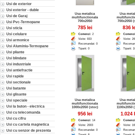
Usi de exterior
Usi exterior - duble
Usa metalica
Usa metal
Usi de Garaj
multifunctionala
multifuncti
700x2050
700x2050 (
Usi Pvc-Termopane
785 lei
836 le
Usi sticla
Usi celulare
Comenzi
: 2
Comenz
Vizite: 933
Vizite: 2
Usi armonice
Recomandat: 0
Recoman
Usi Aluminiu-Termopane
Tiparit: 0
Tiparit: 1
Usi pliante
Usi blindate
Usi industriale
Usi antiefractie
Usi rapide
Usi sectionale
Usi batante
Usi glisante
Usa metalica
Usa metal
Usi speciale
multifunctionala
multifuncti
Usi la buton - electrica
1000x2050 (stoc)
1100x2050 (
Usi cu telecomanda
956 lei
1.024 l
Usi cu cifru
Comenzi
: 14
Comenz
Usi cu cartela magnetica
Vizite: 2003
Vizite: 1
Usi cu senzor de prezenta
Recomandat: 0
Recoman
Tiparit: 8
Tiparit: 6