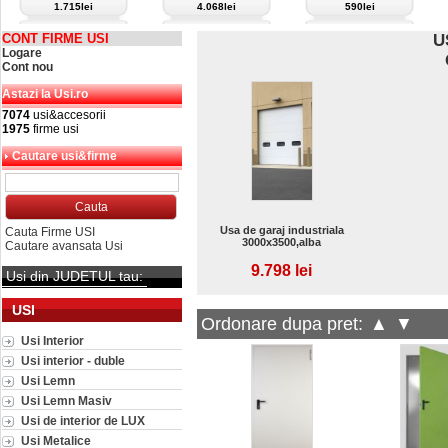
1.715lei
4.068lei
590lei
CONT FIRME USI
U
Logare
Cont nou
Astazi la Usi.ro
7074
usi&accesorii
1975
firme usi
Cautare usi&firme
Usa de garaj industriala
Cauta Firme USI
3000x3500,alba
Cautare avansata Usi
9.798 lei
Usi din JUDETUL tau:
USI
Ordonare dupa pret:
▲
▼
Usi Interior
Usi interior - duble
Usi Lemn
Usi Lemn Masiv
Usi de interior de LUX
Usi Metalice