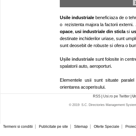
Usile industriale
beneficiaza de o tehn
o
rezistenta majora la factorii extern
opace
,
usi industriale din sticla
si
us
destinate inchiderilor uriase, sunt um
sunt deosebit de robuste si ofera o bun
Ușile industriale
sunt folosite in cent
spalatorii auto, aeroporturi.
Elementele usii sunt situate paralel
orientarea acoperisului.
RSS
|
Usi.ro pe Twitter
|
U
© 2019
S.C. Directories Management System
Termeni si conditii
Publicitate pe site
Sitemap
Oferte Speciale
Proiec