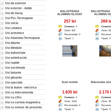
Usi de exterior
Usi exterior - duble
BALUSTRADA
BALUSTRADA
Usi de Garaj
ALUMINIU ELOXAT
ALUMINIU E
Usi Pvc-Termopane
257 lei
269 le
Usi sticla
Comenzi
: 0
Comenz
Usi celulare
Vizite: 920
Vizite: 6
Usi armonice
Recomandat: 0
Recoman
Usi Aluminiu-Termopane
Tiparit: 1
Tiparit: 0
Usi pliante
Usi blindate
Usi industriale
Usi antiefractie
Usi rapide
Usi sectionale
Usi batante
Usi glisante
Scari mobile
Balustrada stic
Usi speciale
Usi la buton - electrica
1.835 lei
2.170 l
Usi cu telecomanda
Usi cu cifru
Comenzi
: 0
Comenz
Vizite: 1019
Vizite: 3
Usi cu cartela magnetica
Recomandat: 0
Recoman
Usi cu senzor de prezenta
Tiparit: 3
Tiparit: 0