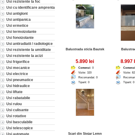
Usi rezistente la foc
Usi cu identificare amprenta
Usi antiglont
Usi antipanica
Usi ermetice
Usi termoizolante
Usi fonoizolante
Usi antiradiatii / radiologice
Balustrada sticla Bautek
Balustra
Usi rezistente la umiditate
Usi rezistente la acizi
5.890 lei
8.997 l
Usi frigorifice
Usi mecanice
Comenzi
: 0
Comenz
Vizite: 320
Vizite: 8
Usi electrice
Recomandat: 0
Recoman
Usi pneumatice
Tiparit: 0
Tiparit: 0
Usi hidraulice
Usi liftate
Usi rabatabile
Usi rulou
Usi culisante
Usi rotative
Usi basculabile
Usi telescopice
Scari din Stejar Lemn
Usi automate