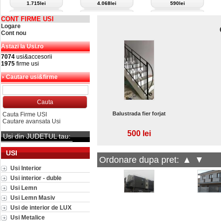
1.715lei
4.068lei
590lei
CONT FIRME USI
Logare
Cont nou
Astazi la Usi.ro
7074
usi&accesorii
1975
firme usi
Cautare usi&firme
Balustrada fier forjat
Cauta Firme USI
Cautare avansata Usi
500 lei
Usi din JUDETUL tau:
USI
Ordonare dupa pret:
▲
▼
Usi Interior
Usi interior - duble
Usi Lemn
Usi Lemn Masiv
Usi de interior de LUX
Usi Metalice