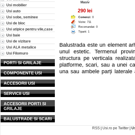
Masiv
Usi mobilier
290 lei
Usi auto
Usi sobe, seminee
Comenzi
: 0
Vizite: 711
Usi de bloc
Recomandat: 0
Usi atipice pentru vile,case
Tiparit: 1
Usi baie
Usi de vizitare
Balustrada este un element arhi
Usi ALA metalice
unul estetic. Termenul provi
Usi Filomuro
structura pe verticala realiza
PORTI SI GRILAJE
platforme, scari, sau a unei 
una sau ambele parți laterale 
COMPONENTE USI
avand un rol atat de protectie c
ACCESORII USI
(balaustium), si desemneaza stru
materiale dure, a unei platforme, 
SERVICII USI
adăugată în una sau ambele parți la
ACCESORII PORTI SI
GRILAJE
BALUSTRADE SI SCARI
RSS
|
Usi.ro pe Twitter
|
U