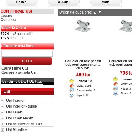
1.715lei
4.068lei
590lei
CONT FIRME USI
Ordonare dupa pret:
▲
▼
Logare
Cont nou
Astazi la Usi.ro
7074
usi&accesorii
1975
firme usi
Cautare usi&firme
Carucior cu role pentru
Carucior cu ro
usi, porti autoportanta
usi, porti aut
Cauta Firme USI
cu 5 role
Cautare avansata Usi
798 le
499 lei
Comenz
Usi din JUDETUL tau:
Comenzi
: 0
Vizite: 2
Vizite: 3064
Recoman
USI
Recomandat: 0
Tiparit: 0
Tiparit: 0
Usi Interior
Usi interior - duble
Usi Lemn
Usi Lemn Masiv
Usi de interior de LUX
Usi Metalice