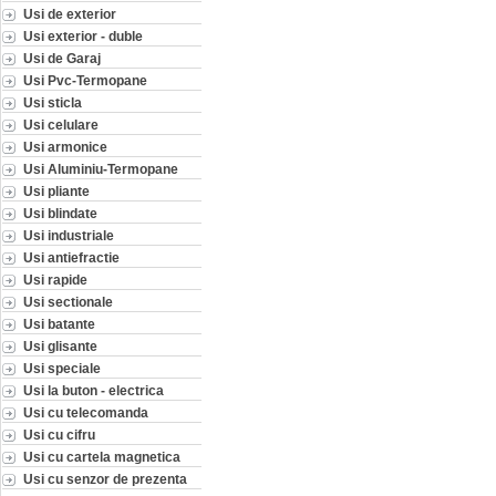
Usi de exterior
Usi exterior - duble
Usi de Garaj
Usi Pvc-Termopane
Usi sticla
Usi celulare
Usi armonice
Usi Aluminiu-Termopane
Usi pliante
Usi blindate
Usi industriale
Usi antiefractie
Usi rapide
Usi sectionale
Usi batante
Usi glisante
Usi speciale
Usi la buton - electrica
Usi cu telecomanda
Usi cu cifru
Usi cu cartela magnetica
Usi cu senzor de prezenta