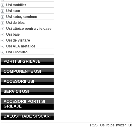
Usi mobilier
Usi auto
Usi sobe, seminee
Usi de bloc
Usi atipice pentru vile,case
Usi baie
Usi de vizitare
Usi ALA metalice
Usi Filomuro
PORTI SI GRILAJE
COMPONENTE USI
ACCESORII USI
SERVICII USI
ACCESORII PORTI SI
GRILAJE
BALUSTRADE SI SCARI
RSS
|
Usi.ro pe Twitter
|
U