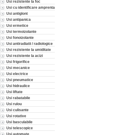
Usi rezistente la foc
Usi cu identificare amprenta
Usi antiglont
Usi antipanica
Usi ermetice
Usi termoizolante
Usi fonoizolante
Usi antiradiatii / radiologice
Usi rezistente la umiditate
Usi rezistente la acizi
Usi frigorifice
Usi mecanice
Usi electrice
Usi pneumatice
Usi hidraulice
Usi liftate
Usi rabatabile
Usi rulou
Usi culisante
Usi rotative
Usi basculabile
Usi telescopice
Usi automate