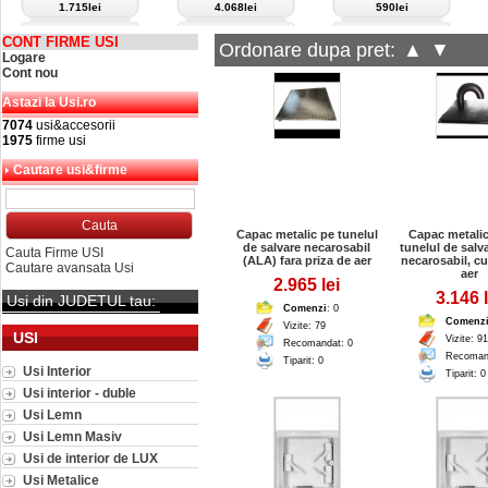
1.715lei
4.068lei
590lei
CONT FIRME USI
Ordonare dupa pret:
▲
▼
Logare
Cont nou
Astazi la Usi.ro
7074
usi&accesorii
1975
firme usi
Cautare usi&firme
Capac metalic pe tunelul
Capac metalic
de salvare necarosabil
tunelul de salv
Cauta Firme USI
(ALA) fara priza de aer
necarosabil, cu
Cautare avansata Usi
aer
2.965 lei
3.146 l
Usi din JUDETUL tau:
Comenzi
: 0
Comenz
Vizite: 79
USI
Vizite: 91
Recomandat: 0
Recoman
Tiparit: 0
Usi Interior
Tiparit: 0
Usi interior - duble
Usi Lemn
Usi Lemn Masiv
Usi de interior de LUX
Usi Metalice