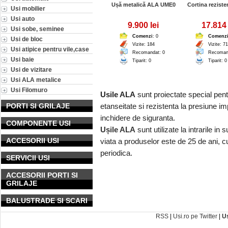
Ușă metalică ALA UME0
Cortina reziste
Usi mobilier
Usi auto
9.900 lei
17.814 
Usi sobe, seminee
Comenzi
: 0
Comenz
Usi de bloc
Vizite: 184
Vizite: 7
Usi atipice pentru vile,case
Recomandat: 0
Recoman
Usi baie
Tiparit: 0
Tiparit: 0
Usi de vizitare
Usi ALA metalice
Usi Filomuro
Usile ALA
sunt proiectate special pent
PORTI SI GRILAJE
etanseitate si rezistenta la presiune i
inchidere de siguranta.
COMPONENTE USI
Ușile ALA
sunt utilizate la intrarile in 
ACCESORII USI
viata a produselor este de 25 de ani, cu
periodica.
SERVICII USI
ACCESORII PORTI SI
GRILAJE
BALUSTRADE SI SCARI
RSS
|
Usi.ro pe Twitter
|
U