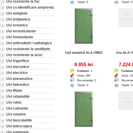
Usi rezistente la foc
Tiparit: 0
Tiparit: 0
Usi cu identificare amprenta
Usi antiglont
Usi antipanica
Usi ermetice
Usi termoizolante
Usi fonoizolante
Usi antiradiatii / radiologice
Usi rezistente la umiditate
Ușă metalică ALA UME2
Usa ALA 
Usi rezistente la acizi
Usi frigorifice
6.955 lei
7.224 l
Usi mecanice
Comenzi
: 1
Comenz
Usi electrice
Vizite: 495
Vizite: 1
Usi pneumatice
Recomandat: 0
Recoman
Usi hidraulice
Tiparit: 0
Tiparit: 0
Usi liftate
Usi rabatabile
Usi rulou
Usi culisante
Usi rotative
Usi basculabile
Usi telescopice
Usi automate