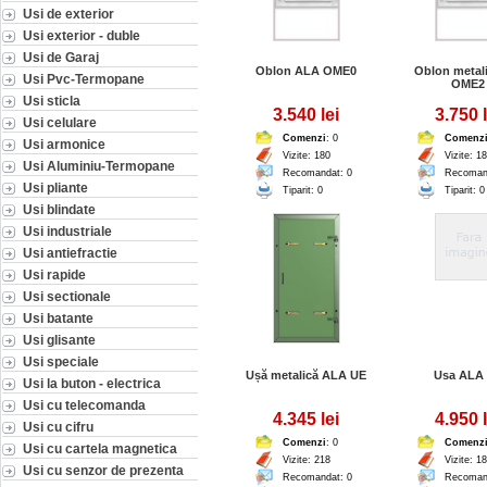
Usi de exterior
Usi exterior - duble
Usi de Garaj
Oblon ALA OME0
Oblon metal
Usi Pvc-Termopane
OME2
Usi sticla
3.540 lei
3.750 l
Usi celulare
Comenzi
: 0
Comenz
Usi armonice
Vizite: 180
Vizite: 1
Usi Aluminiu-Termopane
Recomandat: 0
Recoman
Usi pliante
Tiparit: 0
Tiparit: 0
Usi blindate
Usi industriale
Usi antiefractie
Usi rapide
Usi sectionale
Usi batante
Usi glisante
Usi speciale
Ușă metalică ALA UE
Usa ALA
Usi la buton - electrica
Usi cu telecomanda
4.345 lei
4.950 l
Usi cu cifru
Comenzi
: 0
Comenz
Usi cu cartela magnetica
Vizite: 218
Vizite: 1
Usi cu senzor de prezenta
Recomandat: 0
Recoman