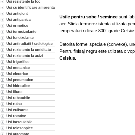
Usi rezistente la foc
Usi cu identificare amprenta
Usi antiglont
Usile pentru sobe / seminee
sunt fabr
Usi antipanica
aer. Sticla termorezistenta utilizata pe
Usi ermetice
temperaturi ridicate 800° grade Celsius
Usi termoizolante
Usi fonoizolante
Usi antiradiatii / radiologice
Datorita formei speciale (convexe), une
Usi rezistente la umiditate
Pentru finisaj negru este utilizata o v
Usi rezistente la acizi
Celsius.
Usi frigorifice
Usi mecanice
Usi electrice
Usi pneumatice
Usi hidraulice
Usi liftate
Usi rabatabile
Usi rulou
Usi culisante
Usi rotative
Usi basculabile
Usi telescopice
Usi automate