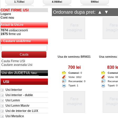
1.715lei
4.068lei
590lei
CONT FIRME USI
Ordonare dupa pret:
▲
▼
Logare
Cont nou
Astazi la Usi.ro
7074
usi&accesorii
1975
firme usi
Cautare usi&firme
Usa de semineu BRW21
Usa semineu
Cauta Firme USI
Cautare avansata Usi
700 lei
830 le
Usi din JUDETUL tau:
Comenzi
: 0
Comenz
Vizite: 1612
Vizite: 9
USI
Recomandat: 0
Recoman
Tiparit: 1
Tiparit: 0
Usi Interior
Usi interior - duble
Usi Lemn
Usi Lemn Masiv
Usi de interior de LUX
Usi Metalice