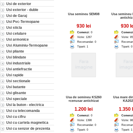
Usi de exterior
Usi exterior - duble
Usa semineu SEM08
Usa semineu
Usi de Garaj
antichiz
Usi Pvc-Termopane
930 lei
930 le
Usi sticla
Comenzi
: 0
Comenz
Usi celulare
Vizite: 1267
Vizite: 9
Usi armonice
Recomandat: 0
Recoman
Usi Aluminiu-Termopane
Tiparit: 1
Tiparit: 0
Usi pliante
Usi blindate
Usi industriale
Usi antiefractie
Usi rapide
Usi sectionale
Usi batante
Usi glisante
Usa de semineu KS260
Usa mare din
Usi speciale
+cenusar antichizat
KA202
Usi la buton - electrica
1.200 lei
1.350 l
Usi cu telecomanda
Comenzi
: 0
Comenz
Usi cu cifru
Vizite: 1398
Vizite: 9
Usi cu cartela magnetica
Recomandat: 0
Recoman
Usi cu senzor de prezenta
Tiparit: 0
Tiparit: 1