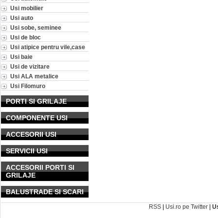
Usi mobilier
Usi auto
Usi sobe, seminee
Usi de bloc
Usi atipice pentru vile,case
Usi baie
Usi de vizitare
Usi ALA metalice
Usi Filomuro
PORTI SI GRILAJE
COMPONENTE USI
ACCESORII USI
SERVICII USI
ACCESORII PORTI SI
GRILAJE
BALUSTRADE SI SCARI
RSS
|
Usi.ro pe Twitter
|
U