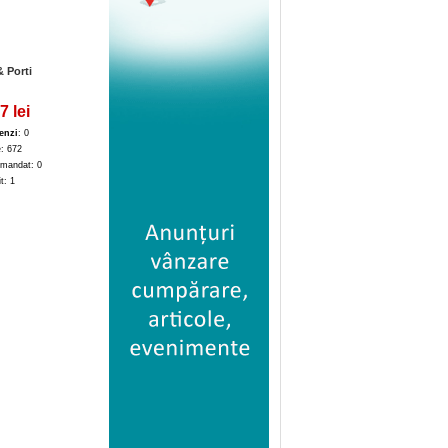
 Porti
7 lei
enzi
: 0
e: 672
mandat: 0
it: 1