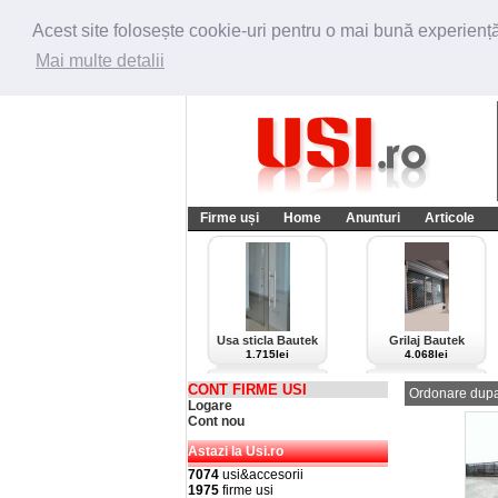
Acest site folosește cookie-uri pentru o mai bună experiență 
Mai multe detalii
Firme uși
Home
Anunturi
Articole
Usa sticla Bautek
Grilaj Bautek
1.715lei
4.068lei
CONT FIRME USI
Ordonare dupa
Logare
Cont nou
Astazi la Usi.ro
7074
usi&accesorii
1975
firme usi