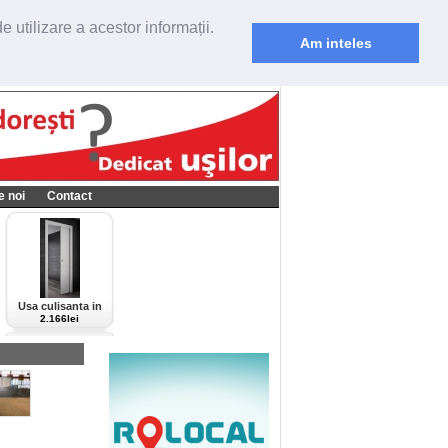
 utilizare a acestor informații.
Am inteles
e noi
Contact
Usa culisanta in
perete Scrigno,
2.166lei
model Cieca,
culoare alba-bianco