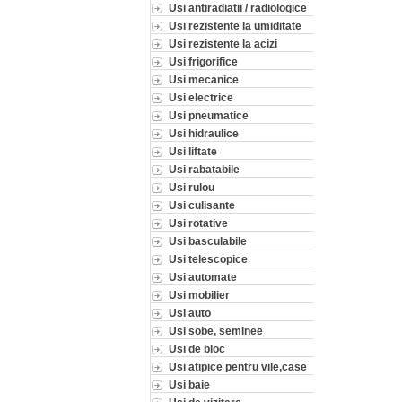
Usi antiradiatii / radiologice
Usi rezistente la umiditate
Usi rezistente la acizi
Usi frigorifice
Usi mecanice
Usi electrice
Usi pneumatice
Usi hidraulice
Usi liftate
Usi rabatabile
Usi rulou
Usi culisante
Usi rotative
Usi basculabile
Usi telescopice
Usi automate
Usi mobilier
Usi auto
Usi sobe, seminee
Usi de bloc
Usi atipice pentru vile,case
Usi baie