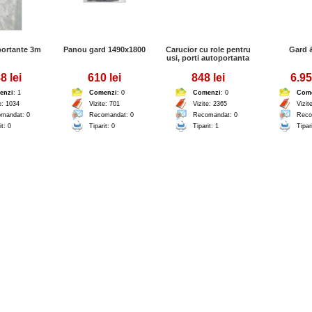
portante 3m
Panou gard 1490x1800
Carucior cu role pentru
Gard &
usi, porti autoportanta
8 lei
610 lei
848 lei
6.95
enzi
: 1
Comenzi
: 0
Comenzi
: 0
Com
e: 1034
Vizite: 701
Vizite: 2365
Vizit
mandat: 0
Recomandat: 0
Recomandat: 0
Reco
it: 0
Tiparit: 0
Tiparit: 1
Tipar