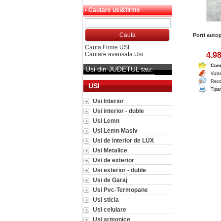
Cautare usi&firme
Porti auto
Cauta Firme USI
Cautare avansata Usi
4.98
Com
Usi din JUDETUL tau:
Vizit
Reco
USI
Tipar
Usi Interior
Usi interior - duble
Usi Lemn
Usi Lemn Masiv
Usi de interior de LUX
Usi Metalice
Usi de exterior
Usi exterior - duble
Usi de Garaj
Usi Pvc-Termopane
Usi sticla
Usi celulare
Usi armonice