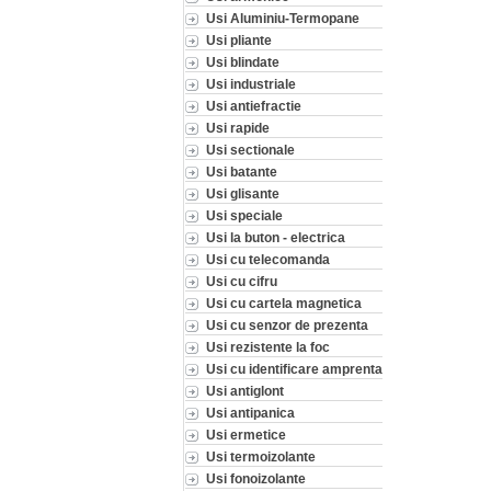
Usi Aluminiu-Termopane
Usi pliante
Usi blindate
Usi industriale
Usi antiefractie
Usi rapide
Usi sectionale
Usi batante
Usi glisante
Usi speciale
Usi la buton - electrica
Usi cu telecomanda
Usi cu cifru
Usi cu cartela magnetica
Usi cu senzor de prezenta
Usi rezistente la foc
Usi cu identificare amprenta
Usi antiglont
Usi antipanica
Usi ermetice
Usi termoizolante
Usi fonoizolante