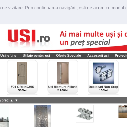
de vizitare. Prin continuarea navigării, ești de acord cu modul de
Usi ieftine
Utilaje pentru usi
Oferte Speciale
Accesorii usi
Proiect
F01 GRI INCHIS
Usi filomuro Fillo44
Deblocari Non-Stop
import Italia
590lei
2.208lei
150lei
 pret:
▲
▼