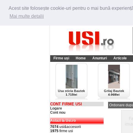
Acest site folosește cookie-uri pentru o mai bună experiență 
Mai multe detalii
Firme uși
Home
Anunturi
Articole
Usa sticla Bautek
Grilaj Bautek
1.715lei
4.068lei
CONT FIRME USI
Ordonare dupa
Logare
Cont nou
Astazi la Usi.ro
7074
usi&accesorii
1975
firme usi