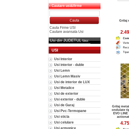
Cautare usi&firme
Grilaj
Cauta Firme USI
Cautare avansata Usi
2.49
Com
Usi din JUDETUL tau:
Vizit
Reco
USI
Tipar
Usi Interior
Usi interior - duble
Usi Lemn
Usi Lemn Masiv
Usi de interior de LUX
Usi Metalice
Usi de exterior
Usi exterior - duble
Usi de Garaj
Grilaj meta
ondulate t
Usi Pvc-Termopane
EVO LINE 
Usi sticla
actiona
Usi celulare
4.75
Usi armonice