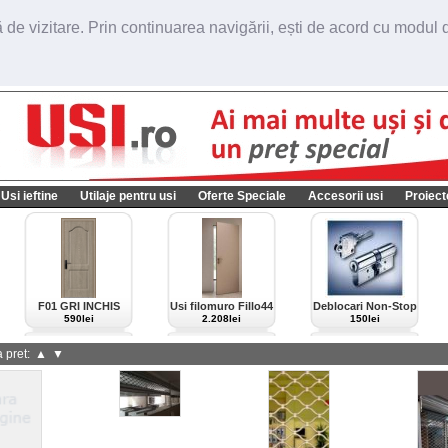
de vizitare. Prin continuarea navigării, ești de acord cu modul de
Usi ieftine
Utilaje pentru usi
Oferte Speciale
Accesorii usi
Proiect
F01 GRI INCHIS
Usi filomuro Fillo44
Deblocari Non-Stop
import Italia
590lei
2.208lei
150lei
 pret:
▲
▼