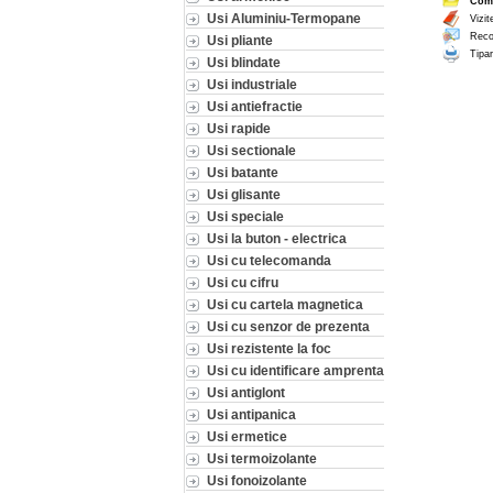
Com
Usi Aluminiu-Termopane
Vizit
Reco
Usi pliante
Tipar
Usi blindate
Usi industriale
Usi antiefractie
Usi rapide
Usi sectionale
Usi batante
Usi glisante
Usi speciale
Usi la buton - electrica
Usi cu telecomanda
Usi cu cifru
Usi cu cartela magnetica
Usi cu senzor de prezenta
Usi rezistente la foc
Usi cu identificare amprenta
Usi antiglont
Usi antipanica
Usi ermetice
Usi termoizolante
Usi fonoizolante