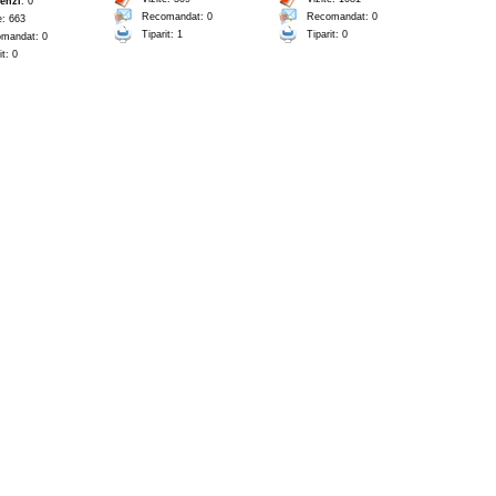
enzi
: 0
Recomandat: 0
Recomandat: 0
e: 663
Tiparit: 1
Tiparit: 0
mandat: 0
it: 0