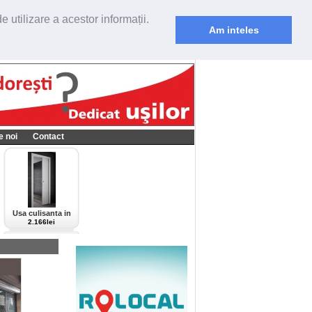
 utilizare a acestor informații.
Am inteles
e noi
Contact
Usa culisanta in
perete Scrigno,
2.166lei
model Cieca,
culoare alba-bianco