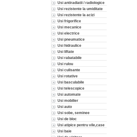
Usi antiradiatii / radiologice
Usi rezistente la umiditate
Usi rezistente la acizi
Usi frigorifice
Usi mecanice
Usi electrice
Usi pneumatice
Usi hidraulice
Usi liftate
Usi rabatabile
Usi rulou
Usi culisante
Usi rotative
Usi basculabile
Usi telescopice
Usi automate
Usi mobilier
Usi auto
Usi sobe, seminee
Usi de bloc
Usi atipice pentru vile,case
Usi baie