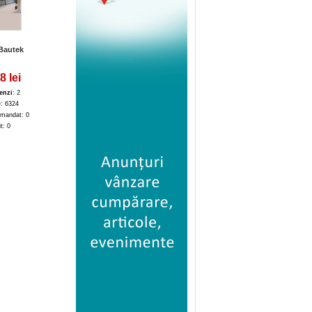
 Bautek
8 lei
enzi
: 2
e: 6324
mandat: 0
it: 0