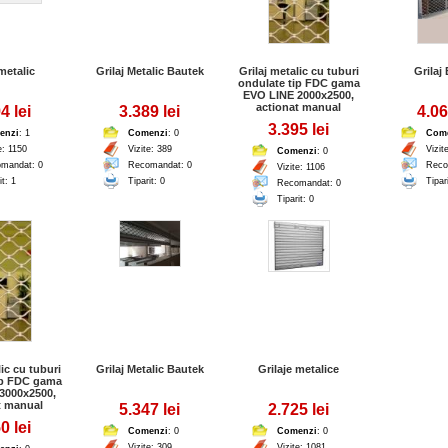
 metalic
Grilaj Metalic Bautek
Grilaj metalic cu tuburi
Grilaj
ondulate tip FDC gama
EVO LINE 2000x2500,
actionat manual
4 lei
3.389 lei
4.06
3.395 lei
enzi
: 1
Comenzi
: 0
Com
e: 1150
Vizite: 389
Vizit
Comenzi
: 0
mandat: 0
Recomandat: 0
Reco
Vizite: 1106
it: 1
Tiparit: 0
Tipar
Recomandat: 0
Tiparit: 0
lic cu tuburi
Grilaj Metalic Bautek
Grilaje metalice
ip FDC gama
3000x2500,
t manual
5.347 lei
2.725 lei
0 lei
Comenzi
: 0
Comenzi
: 0
Vizite: 309
Vizite: 1081