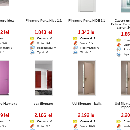
muro Idea
Filomuro Porta Hide 1.1
Filomuro Porta HIDE 1.1
Casete uși
Eclisse Este
carton 1
2 lei
1.843 lei
1.843 lei
1.86
enzi
: 1
Comenzi
: 0
Comenzi
: 1
Com
e: 390
Vizite: 194
Vizite: 477
Vizit
mandat: 0
Recomandat: 0
Recomandat: 0
Reco
it: 1
Tiparit: 0
Tiparit: 0
Tipar
uro Harmony
usa filomuro
Usi filomuro - Italia
Usi filomu
import
9 lei
2.166 lei
2.192 lei
2.20
enzi
: 10
Comenzi
: 0
Comenzi
: 1
Com
e: 3643
Vizite: 287
Vizite: 1070
Vizit