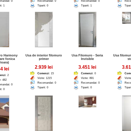
mandat: 0
Recomandat: 0
Recomandat: 0
Reco
it: 1
Tiparit: 0
Tiparit: 1
Tipar
uro Harmony
Usa de interior filomuro
Usa Filomuro - Seria
Usa filomur
lare fonica
primer
Invisible
st
ioara)
2.939 lei
3.451 lei
3.61
4 lei
Comenzi
: 15
Comenzi
: 0
Com
enzi
: 2
Vizite: 1215
Vizite: 891
Vizit
e: 482
Recomandat: 0
Recomandat: 0
Reco
mandat: 0
Tiparit: 0
Tiparit: 0
Tipar
it: 0