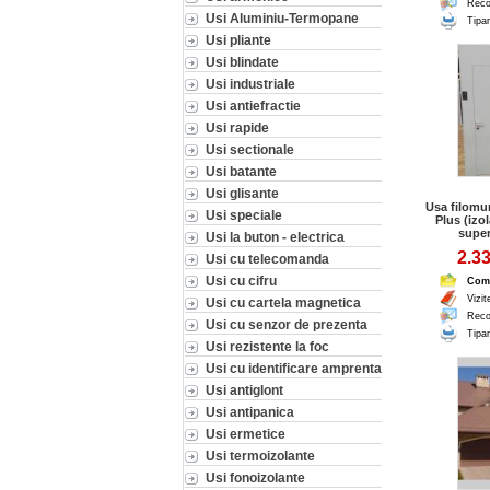
Reco
Usi Aluminiu-Termopane
Tipar
Usi pliante
Usi blindate
Usi industriale
Usi antiefractie
Usi rapide
Usi sectionale
Usi batante
Usi glisante
Usa filom
Usi speciale
Plus (izo
super
Usi la buton - electrica
2.33
Usi cu telecomanda
Usi cu cifru
Com
Vizit
Usi cu cartela magnetica
Reco
Usi cu senzor de prezenta
Tipar
Usi rezistente la foc
Usi cu identificare amprenta
Usi antiglont
Usi antipanica
Usi ermetice
Usi termoizolante
Usi fonoizolante