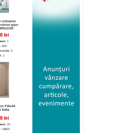
 culisante
nsione gips-
400x2100
8 lei
enzi
: 1
e: 914
mandat: 0
it: 1
ro Fillo44
 Italia
8 lei
enzi
: 15
e: 14823