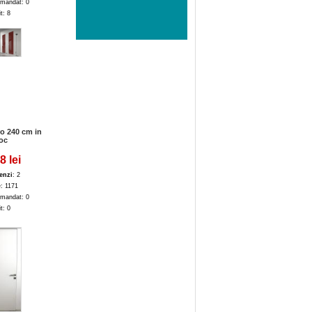
mandat: 0
it: 8
o 240 cm in
oc
8 lei
enzi
: 2
e: 1171
mandat: 0
it: 0