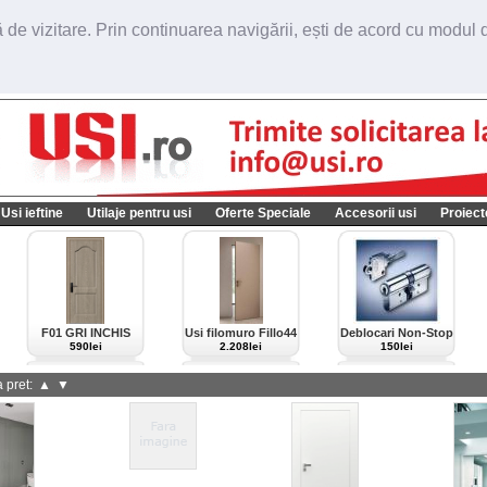
de vizitare. Prin continuarea navigării, ești de acord cu modul de
Usi ieftine
Utilaje pentru usi
Oferte Speciale
Accesorii usi
Proiect
F01 GRI INCHIS
Usi filomuro Fillo44
Deblocari Non-Stop
import Italia
590lei
2.208lei
150lei
 pret:
▲
▼