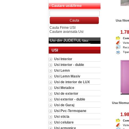
Cautare usi&firme
Usa filo
Cauta Firme USI
Cautare avansata Usi
1.78
Com
Usi din JUDETUL tau:
Vizit
Reco
USI
Tipar
Usi Interior
Usi interior - duble
Usi Lemn
Usi Lemn Masiv
Usi de interior de LUX
Usi Metalice
Usi de exterior
Usi exterior - duble
Usa filom
Usi de Garaj
Usi Pvc-Termopane
1.98
Usi sticla
Com
Usi celulare
Vizit
Usi armonice