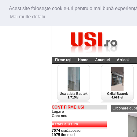
Acest site folosește cookie-uri pentru o mai bună experiență 
Mai multe detalii
Firme uși
Home
Anunturi
Articole
Usa sticla Bautek
Grilaj Bautek
1.715lei
4.068lei
CONT FIRME USI
Ordonare dupa
Logare
Cont nou
Astazi la Usi.ro
7074
usi&accesorii
1975
firme usi