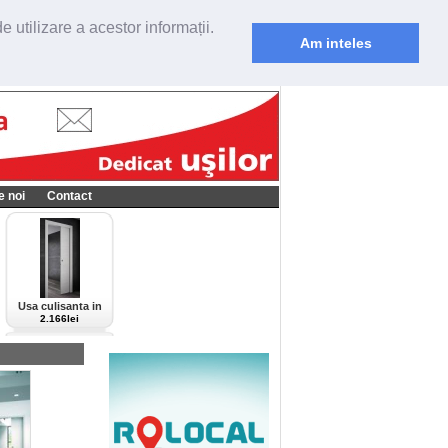
 utilizare a acestor informații.
Am inteles
e noi
Contact
Usa culisanta in
perete Scrigno,
2.166lei
model Cieca,
culoare alba-bianco