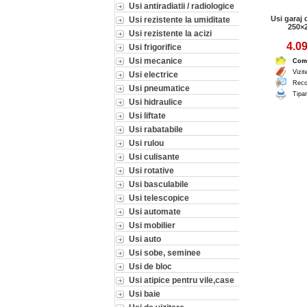
Usi antiradiatii / radiologice
Usi garaj
Usi rezistente la umiditate
250×
Usi rezistente la acizi
4.09
Usi frigorifice
Usi mecanice
Com
Vizit
Usi electrice
Reco
Usi pneumatice
Tipar
Usi hidraulice
Usi liftate
Usi rabatabile
Usi rulou
Usi culisante
Usi rotative
Usi basculabile
Usi telescopice
Usi automate
Usi mobilier
Usi auto
Usi sobe, seminee
Usi de bloc
Usi atipice pentru vile,case
Usi baie