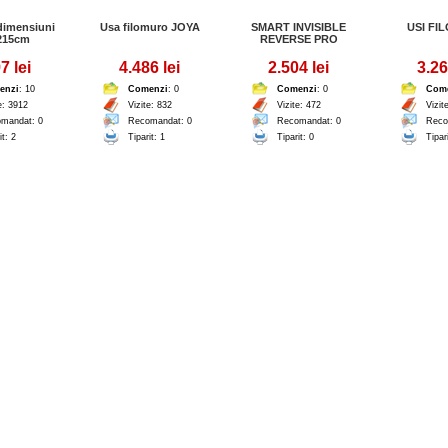
 dimensiuni
Usa filomuro JOYA
SMART INVISIBLE
USI FI
215cm
REVERSE PRO
7 lei
4.486 lei
2.504 lei
3.26
enzi
: 10
Comenzi
: 0
Comenzi
: 0
Com
e: 3912
Vizite: 832
Vizite: 472
Vizit
mandat: 0
Recomandat: 0
Recomandat: 0
Reco
it: 2
Tiparit: 1
Tiparit: 0
Tipar