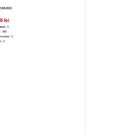
LOMURO
6 lei
enzi
: 0
e: 586
mandat: 0
it: 0