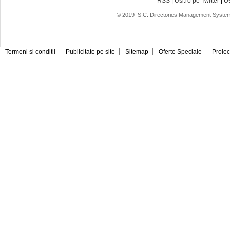
RSS
|
Usi.ro pe Twitter
|
U
© 2019
S.C. Directories Management System
Termeni si conditii
Publicitate pe site
Sitemap
Oferte Speciale
Proiec