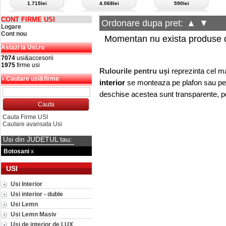
1.715lei
4.068lei
590lei
CONT FIRME USI
Ordonare dupa pret:
▲
▼
Logare
Cont nou
Momentan nu exista produse d
Astazi la Usi.ro
7074
usi&accesorii
1975
firme usi
Rulourile pentru uși
reprezinta cel m
Cautare usi&firme
interior
se monteaza pe plafon sau pe p
deschise acestea sunt transparente, per
Cauta Firme USI
Cautare avansata Usi
Usi din JUDETUL tau:
Botosani
x
USI
Usi Interior
Usi interior - duble
Usi Lemn
Usi Lemn Masiv
Usi de interior de LUX