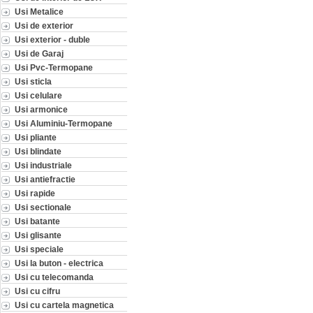
Usi Metalice
Usi de exterior
Usi exterior - duble
Usi de Garaj
Usi Pvc-Termopane
Usi sticla
Usi celulare
Usi armonice
Usi Aluminiu-Termopane
Usi pliante
Usi blindate
Usi industriale
Usi antiefractie
Usi rapide
Usi sectionale
Usi batante
Usi glisante
Usi speciale
Usi la buton - electrica
Usi cu telecomanda
Usi cu cifru
Usi cu cartela magnetica