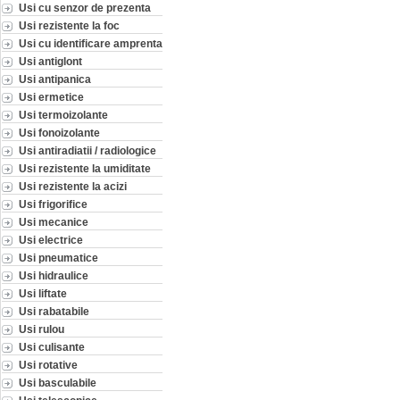
Usi cu senzor de prezenta
Usi rezistente la foc
Usi cu identificare amprenta
Usi antiglont
Usi antipanica
Usi ermetice
Usi termoizolante
Usi fonoizolante
Usi antiradiatii / radiologice
Usi rezistente la umiditate
Usi rezistente la acizi
Usi frigorifice
Usi mecanice
Usi electrice
Usi pneumatice
Usi hidraulice
Usi liftate
Usi rabatabile
Usi rulou
Usi culisante
Usi rotative
Usi basculabile