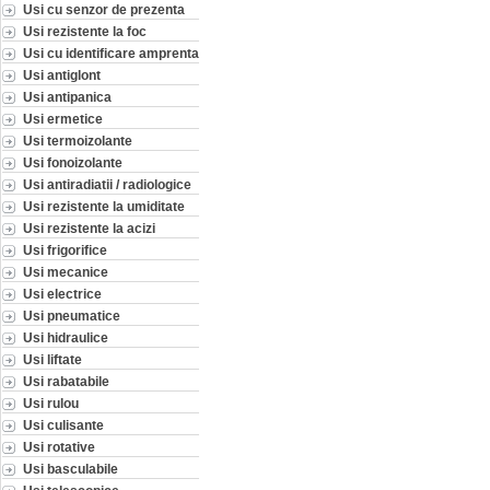
Usi cu senzor de prezenta
Usi rezistente la foc
Usi cu identificare amprenta
Usi antiglont
Usi antipanica
Usi ermetice
Usi termoizolante
Usi fonoizolante
Usi antiradiatii / radiologice
Usi rezistente la umiditate
Usi rezistente la acizi
Usi frigorifice
Usi mecanice
Usi electrice
Usi pneumatice
Usi hidraulice
Usi liftate
Usi rabatabile
Usi rulou
Usi culisante
Usi rotative
Usi basculabile