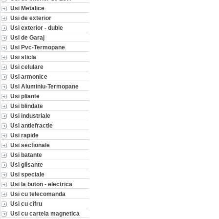
Usi Metalice
Usi de exterior
Usi exterior - duble
Usi de Garaj
Usi Pvc-Termopane
Usi sticla
Usi celulare
Usi armonice
Usi Aluminiu-Termopane
Usi pliante
Usi blindate
Usi industriale
Usi antiefractie
Usi rapide
Usi sectionale
Usi batante
Usi glisante
Usi speciale
Usi la buton - electrica
Usi cu telecomanda
Usi cu cifru
Usi cu cartela magnetica