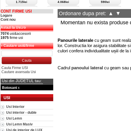
1.715lei
4.068lei
590lei
CONT FIRME USI
Ordonare dupa pret:
▲
▼
Logare
Cont nou
Momentan nu exista produse d
Astazi la Usi.ro
7074
usi&accesorii
1975
firme usi
Panourile laterale
cu geam sunt realiz
lor. Constructia lor asigura stabilitate 
Cautare usi&firme
culori confera individualitate
ușii
de la 
Cadrul
panoului lateral
cu geam sau pe
Cauta Firme USI
Cautare avansata Usi
Usi din JUDETUL tau:
Botosani
x
USI
Usi Interior
Usi interior - duble
Usi Lemn
Usi Lemn Masiv
Usi de interior de LUX