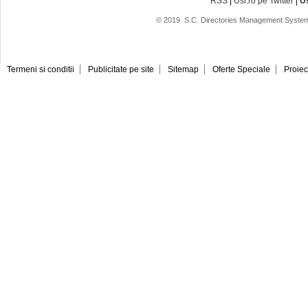
RSS
|
Usi.ro pe Twitter
|
U
© 2019
S.C. Directories Management System
Termeni si conditii
Publicitate pe site
Sitemap
Oferte Speciale
Proiec