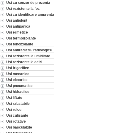
Usi cu senzor de prezenta
Usi rezistente la foc
Usi cu identificare amprenta
Usi antiglont
Usi antipanica
Usi ermetice
Usi termoizolante
Usi fonoizolante
Usi antiradiatii / radiologice
Usi rezistente la umiditate
Usi rezistente la acizi
Usi frigorifice
Usi mecanice
Usi electrice
Usi pneumatice
Usi hidraulice
Usi liftate
Usi rabatabile
Usi rulou
Usi culisante
Usi rotative
Usi basculabile