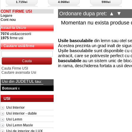
1.715lei
4.068lei
590lei
CONT FIRME USI
Ordonare dupa pret:
▲
▼
Logare
Cont nou
Momentan nu exista produse d
Astazi la Usi.ro
7074
usi&accesorii
1975
firme usi
Usile basculabile
din lemn sau otel se 
Acestea prezinta un grad inalt de siguran
Cautare usi&firme
Ușile basculabile
sunt disponibile cu 
antracit,
care se potriveste perfect cu 
basculabile
au un sistem unic de blocar
in rama, deschiderea fortata a usii dev
Cauta Firme USI
Cautare avansata Usi
Usi din JUDETUL tau:
Botosani
x
USI
Usi Interior
Usi interior - duble
Usi Lemn
Usi Lemn Masiv
Usi de interior de LUX