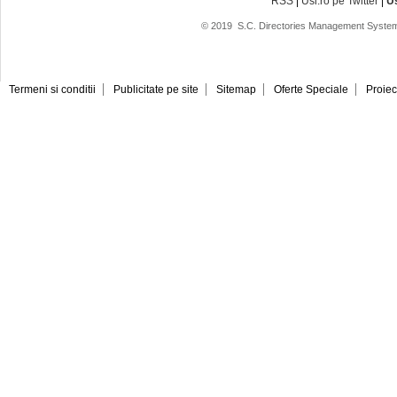
RSS
|
Usi.ro pe Twitter
|
U
© 2019
S.C. Directories Management System
Termeni si conditii
Publicitate pe site
Sitemap
Oferte Speciale
Proiec