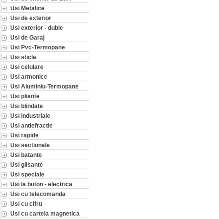
Usi Metalice
Usi de exterior
Usi exterior - duble
Usi de Garaj
Usi Pvc-Termopane
Usi sticla
Usi celulare
Usi armonice
Usi Aluminiu-Termopane
Usi pliante
Usi blindate
Usi industriale
Usi antiefractie
Usi rapide
Usi sectionale
Usi batante
Usi glisante
Usi speciale
Usi la buton - electrica
Usi cu telecomanda
Usi cu cifru
Usi cu cartela magnetica