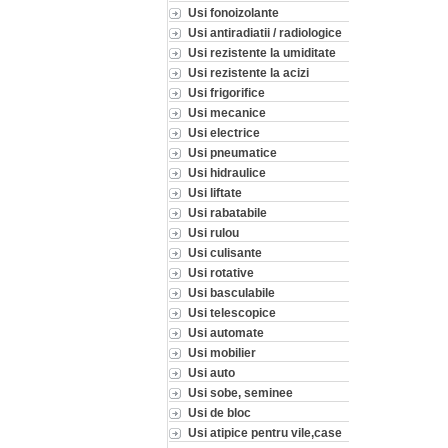
Usi fonoizolante
Usi antiradiatii / radiologice
Usi rezistente la umiditate
Usi rezistente la acizi
Usi frigorifice
Usi mecanice
Usi electrice
Usi pneumatice
Usi hidraulice
Usi liftate
Usi rabatabile
Usi rulou
Usi culisante
Usi rotative
Usi basculabile
Usi telescopice
Usi automate
Usi mobilier
Usi auto
Usi sobe, seminee
Usi de bloc
Usi atipice pentru vile,case