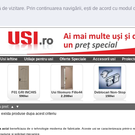
de vizitare. Prin continuarea navigării, ești de acord cu modul de
Usi ieftine
Utilaje pentru usi
Oferte Speciale
Accesorii usi
Proiect
F01 GRI INCHIS
Usi filomuro Fillo44
Deblocari Non-Stop
import Italia
590lei
2.208lei
150lei
 pret:
▲
▼
xista produse dupa acest criteriu
a acizi
beneficiaza de o tehnologie moderna de fabricatie. Aceste usi se caracterizeaza printr-o r
raziune si solicitari mecanice.