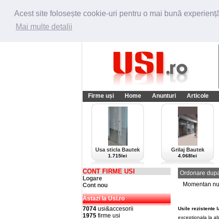
Acest site folosește cookie-uri pentru o mai bună experiență 
Mai multe detalii
Firme uși
Home
Anunturi
Articole
Usa sticla Bautek
Grilaj Bautek
1.715lei
4.068lei
CONT FIRME USI
Ordonare dupa
Logare
Momentan nu e
Cont nou
Astazi la Usi.ro
7074
usi&accesorii
Usile rezistente l
1975
firme usi
exceptionala la ab