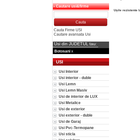
Cautare usi&firme
Ușile rezistente l
Cauta Firme USI
Cautare avansata Usi
Usi din JUDETUL tau:
Botosani
x
USI
Usi Interior
Usi interior - duble
Usi Lemn
Usi Lemn Masiv
Usi de interior de LUX
Usi Metalice
Usi de exterior
Usi exterior - duble
Usi de Garaj
Usi Pvc-Termopane
Usi sticla