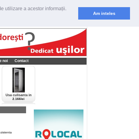
 utilizare a acestor informații.
Am inteles
e noi
Contact
Usa culisanta in
perete Scrigno,
2.166lei
model Cieca,
culoare alba-bianco
ezistenta