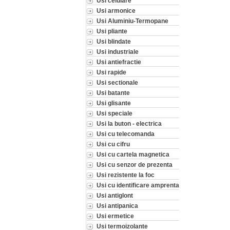
Usi celulare
Usi armonice
Usi Aluminiu-Termopane
Usi pliante
Usi blindate
Usi industriale
Usi antiefractie
Usi rapide
Usi sectionale
Usi batante
Usi glisante
Usi speciale
Usi la buton - electrica
Usi cu telecomanda
Usi cu cifru
Usi cu cartela magnetica
Usi cu senzor de prezenta
Usi rezistente la foc
Usi cu identificare amprenta
Usi antiglont
Usi antipanica
Usi ermetice
Usi termoizolante