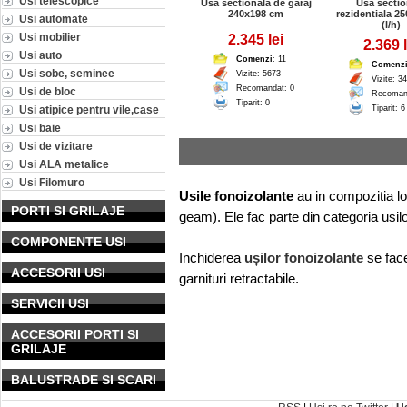
Usi telescopice
Usa sectionala de garaj
Usa sectio
240x198 cm
rezidentiala 2
Usi automate
(l/h)
Usi mobilier
2.345 lei
2.369 l
Usi auto
Comenzi
: 11
Comenz
Usi sobe, seminee
Vizite: 5673
Vizite: 3
Recomandat: 0
Usi de bloc
Recoman
Tiparit: 0
Usi atipice pentru vile,case
Tiparit: 6
Usi baie
Usi de vizitare
Usi ALA metalice
Usi Filomuro
Usile fonoizolante
au in compozitia lor
PORTI SI GRILAJE
geam). Ele fac parte din categoria usilo
COMPONENTE USI
Inchiderea
ușilor fonoizolante
se face
ACCESORII USI
garnituri retractabile.
SERVICII USI
ACCESORII PORTI SI
GRILAJE
BALUSTRADE SI SCARI