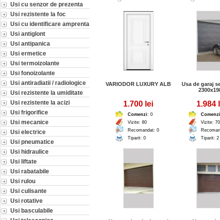
Usi cu senzor de prezenta
Usi rezistente la foc
Usi cu identificare amprenta
Usi antiglont
Usi antipanica
Usi ermetice
Usi termoizolante
Usi fonoizolante
Usi antiradiatii / radiologice
VARIODOR LUXURY ALB
Usa de garaj s
2300x19
Usi rezistente la umiditate
Usi rezistente la acizi
1.700 lei
1.984 l
Usi frigorifice
Comenzi
: 0
Comenz
Usi mecanice
Vizite: 80
Vizite: 7
Recomandat: 0
Recoman
Usi electrice
Tiparit: 0
Tiparit: 2
Usi pneumatice
Usi hidraulice
Usi liftate
Usi rabatabile
Usi rulou
Usi culisante
Usi rotative
Usi basculabile