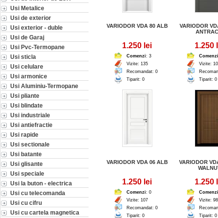
Usi Metalice
Usi de exterior
VARIODOR VDA 80 ALB
VARIODOR VDA
Usi exterior - duble
ANTRAC
Usi de Garaj
1.250 lei
1.250 l
Usi Pvc-Termopane
Usi sticla
Comenzi
: 3
Comenz
Vizite: 135
Vizite: 1
Usi celulare
Recomandat: 0
Recoman
Usi armonice
Tiparit: 0
Tiparit: 0
Usi Aluminiu-Termopane
Usi pliante
Usi blindate
Usi industriale
Usi antiefractie
Usi rapide
Usi sectionale
Usi batante
VARIODOR VDA 06 ALB
VARIODOR VDA
Usi glisante
WALNU
Usi speciale
1.250 lei
1.250 l
Usi la buton - electrica
Usi cu telecomanda
Comenzi
: 0
Comenz
Vizite: 107
Vizite: 98
Usi cu cifru
Recomandat: 0
Recoman
Usi cu cartela magnetica
Tiparit: 0
Tiparit: 0