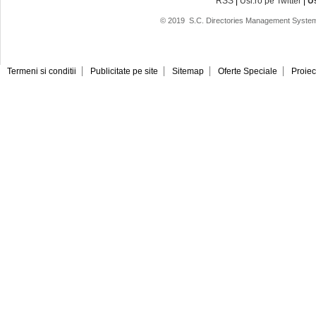
RSS
|
Usi.ro pe Twitter
|
U
© 2019
S.C. Directories Management System
Termeni si conditii
Publicitate pe site
Sitemap
Oferte Speciale
Proiec