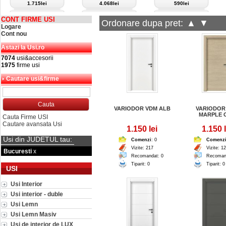
1.715lei
4.068lei
590lei
CONT FIRME USI
Ordonare dupa pret:
▲
▼
Logare
Cont nou
Astazi la Usi.ro
7074
usi&accesorii
1975
firme usi
Cautare usi&firme
VARIODOR VDM ALB
VARIODOR
MARPLE 
Cauta Firme USI
Cautare avansata Usi
1.150 lei
1.150 l
Usi din JUDETUL tau:
Comenzi
: 0
Comenz
Vizite: 217
Vizite: 1
Bucuresti
x
Recomandat: 0
Recoman
Tiparit: 0
Tiparit: 0
USI
Usi Interior
Usi interior - duble
Usi Lemn
Usi Lemn Masiv
Usi de interior de LUX