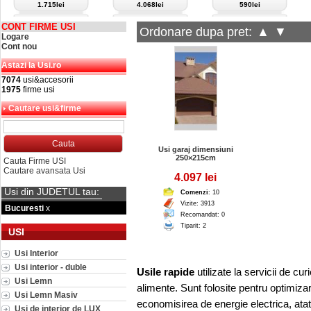
1.715lei
4.068lei
590lei
CONT FIRME USI
Ordonare dupa pret:
▲
▼
Logare
Cont nou
Astazi la Usi.ro
7074
usi&accesorii
1975
firme usi
Cautare usi&firme
Usi garaj dimensiuni
250×215cm
Cauta Firme USI
Cautare avansata Usi
4.097 lei
Usi din JUDETUL tau:
Comenzi
: 10
Vizite: 3913
Bucuresti
x
Recomandat: 0
Tiparit: 2
USI
Usi Interior
Usi interior - duble
Usile rapide
utilizate la
servicii de cur
Usi Lemn
alimente. Sunt folosite pentru optimizare
Usi Lemn Masiv
economisirea de energie electrica, atat 
Usi de interior de LUX