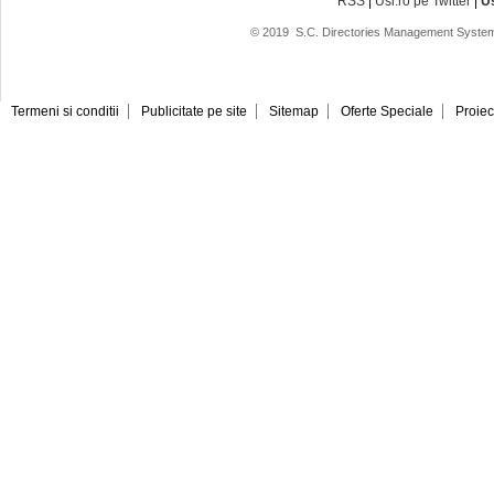
RSS
|
Usi.ro pe Twitter
|
U
© 2019
S.C. Directories Management System
Termeni si conditii
Publicitate pe site
Sitemap
Oferte Speciale
Proiec