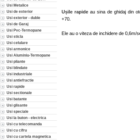
Usi Metalice
Ușile rapide
au sina de ghidaj din ote
Usi de exterior
Usi exterior - duble
+70.
Usi de Garaj
Usi Pvc-Termopane
Ele au o viteza de inchidere de 0,6m/s
Usi sticla
Usi celulare
Usi armonice
Usi Aluminiu-Termopane
Usi pliante
Usi blindate
Usi industriale
Usi antiefractie
Usi rapide
Usi sectionale
Usi batante
Usi glisante
Usi speciale
Usi la buton - electrica
Usi cu telecomanda
Usi cu cifru
Usi cu cartela magnetica