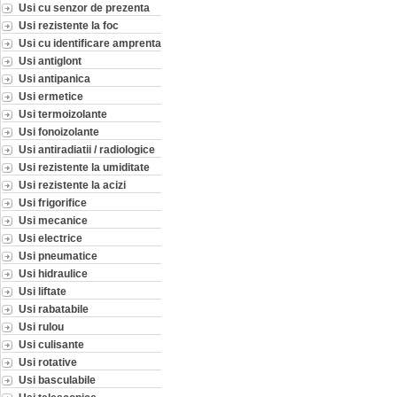
Usi cu senzor de prezenta
Usi rezistente la foc
Usi cu identificare amprenta
Usi antiglont
Usi antipanica
Usi ermetice
Usi termoizolante
Usi fonoizolante
Usi antiradiatii / radiologice
Usi rezistente la umiditate
Usi rezistente la acizi
Usi frigorifice
Usi mecanice
Usi electrice
Usi pneumatice
Usi hidraulice
Usi liftate
Usi rabatabile
Usi rulou
Usi culisante
Usi rotative
Usi basculabile