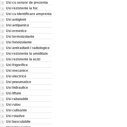
Usi cu senzor de prezenta
Usi rezistente la foc
Usi cu identificare amprenta
Usi antiglont
Usi antipanica
Usi ermetice
Usi termoizolante
Usi fonoizolante
Usi antiradiatii / radiologice
Usi rezistente la umiditate
Usi rezistente la acizi
Usi frigorifice
Usi mecanice
Usi electrice
Usi pneumatice
Usi hidraulice
Usi liftate
Usi rabatabile
Usi rulou
Usi culisante
Usi rotative
Usi basculabile