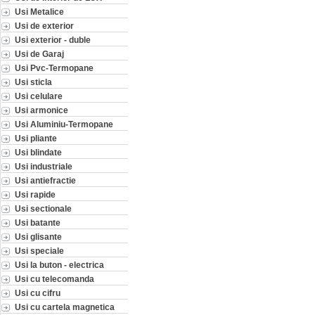
Usi Metalice
Usi de exterior
Usi exterior - duble
Usi de Garaj
Usi Pvc-Termopane
Usi sticla
Usi celulare
Usi armonice
Usi Aluminiu-Termopane
Usi pliante
Usi blindate
Usi industriale
Usi antiefractie
Usi rapide
Usi sectionale
Usi batante
Usi glisante
Usi speciale
Usi la buton - electrica
Usi cu telecomanda
Usi cu cifru
Usi cu cartela magnetica