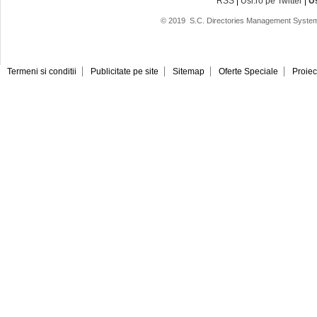
RSS
|
Usi.ro pe Twitter
|
U
© 2019
S.C. Directories Management System
Termeni si conditii
Publicitate pe site
Sitemap
Oferte Speciale
Proiec