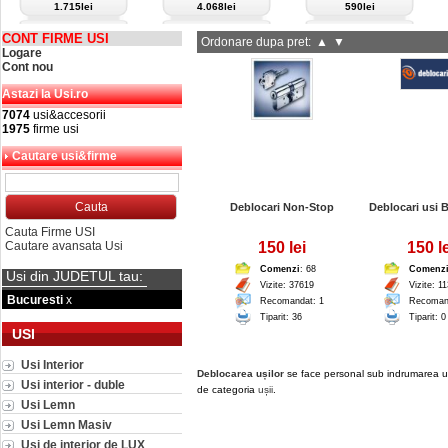
1.715lei
4.068lei
590lei
CONT FIRME USI
Ordonare dupa pret:
▲
▼
Logare
Cont nou
Astazi la Usi.ro
7074
usi&accesorii
1975
firme usi
Cautare usi&firme
Deblocari Non-Stop
Deblocari usi 
Cauta Firme USI
Cautare avansata Usi
150 lei
150 le
Comenzi
: 68
Comenz
Usi din JUDETUL tau:
Vizite: 37619
Vizite: 1
Bucuresti
x
Recomandat: 1
Recoman
Tiparit: 36
Tiparit: 0
USI
Usi Interior
Deblocarea ușilor
se face personal sub indrumarea unui
Usi interior - duble
de categoria
ușii
.
Usi Lemn
Usi Lemn Masiv
Usi de interior de LUX