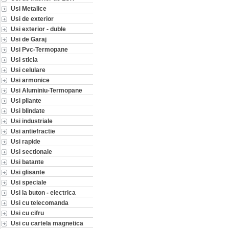
Usi Metalice
Usi de exterior
Usi exterior - duble
Usi de Garaj
Usi Pvc-Termopane
Usi sticla
Usi celulare
Usi armonice
Usi Aluminiu-Termopane
Usi pliante
Usi blindate
Usi industriale
Usi antiefractie
Usi rapide
Usi sectionale
Usi batante
Usi glisante
Usi speciale
Usi la buton - electrica
Usi cu telecomanda
Usi cu cifru
Usi cu cartela magnetica