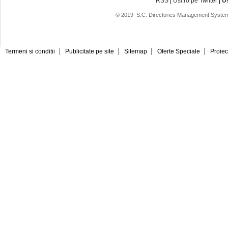
RSS
|
Usi.ro pe Twitter
|
U
© 2019
S.C. Directories Management System
Termeni si conditii
Publicitate pe site
Sitemap
Oferte Speciale
Proiec