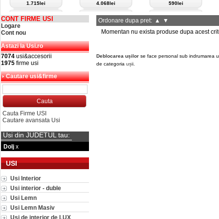
1.715lei
4.068lei
590lei
CONT FIRME USI
Ordonare dupa pret:
▲
▼
Logare
Momentan nu exista produse dupa acest crit
Cont nou
Astazi la Usi.ro
7074
usi&accesorii
Deblocarea ușilor
se face personal sub indrumarea unui
1975
firme usi
de categoria
ușii
.
Cautare usi&firme
Cauta Firme USI
Cautare avansata Usi
Usi din JUDETUL tau:
Dolj
x
USI
Usi Interior
Usi interior - duble
Usi Lemn
Usi Lemn Masiv
Usi de interior de LUX