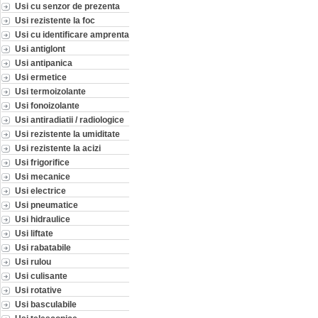
Usi cu senzor de prezenta
Usi rezistente la foc
Usi cu identificare amprenta
Usi antiglont
Usi antipanica
Usi ermetice
Usi termoizolante
Usi fonoizolante
Usi antiradiatii / radiologice
Usi rezistente la umiditate
Usi rezistente la acizi
Usi frigorifice
Usi mecanice
Usi electrice
Usi pneumatice
Usi hidraulice
Usi liftate
Usi rabatabile
Usi rulou
Usi culisante
Usi rotative
Usi basculabile