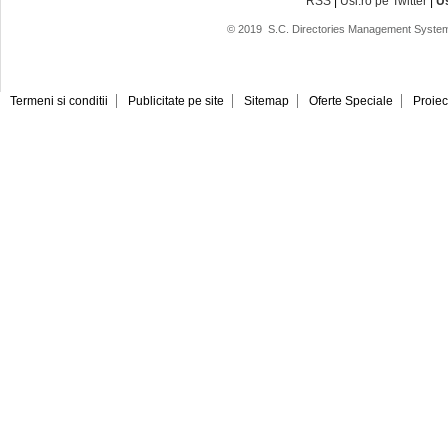
RSS
|
Usi.ro pe Twitter
|
U
© 2019
S.C. Directories Management System
Termeni si conditii
Publicitate pe site
Sitemap
Oferte Speciale
Proiec