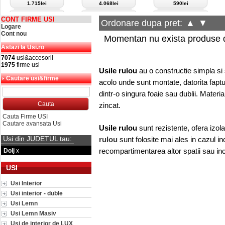
1.715lei
4.068lei
590lei
CONT FIRME USI
Ordonare dupa pret:
▲
▼
Logare
Cont nou
Momentan nu exista produse d
Astazi la Usi.ro
7074
usi&accesorii
1975
firme usi
Usile rulou
au o constructie simpla si
Cautare usi&firme
acolo unde sunt montate, datorita fapt
dintr-o singura foaie sau dublii. Materia
zincat.
Cauta Firme USI
Cautare avansata Usi
Usile rulou
sunt rezistente, ofera izol
Usi din JUDETUL tau:
rulou
sunt folosite mai ales in cazul inc
recompartimentarea altor spatii sau in
Dolj
x
USI
Usi Interior
Usi interior - duble
Usi Lemn
Usi Lemn Masiv
Usi de interior de LUX