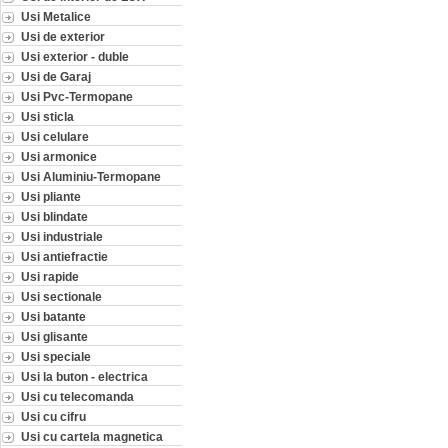
Usi Metalice
Usi de exterior
Usi exterior - duble
Usi de Garaj
Usi Pvc-Termopane
Usi sticla
Usi celulare
Usi armonice
Usi Aluminiu-Termopane
Usi pliante
Usi blindate
Usi industriale
Usi antiefractie
Usi rapide
Usi sectionale
Usi batante
Usi glisante
Usi speciale
Usi la buton - electrica
Usi cu telecomanda
Usi cu cifru
Usi cu cartela magnetica