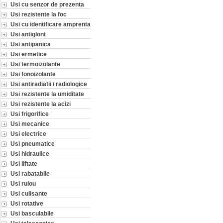
Usi cu senzor de prezenta
Usi rezistente la foc
Usi cu identificare amprenta
Usi antiglont
Usi antipanica
Usi ermetice
Usi termoizolante
Usi fonoizolante
Usi antiradiatii / radiologice
Usi rezistente la umiditate
Usi rezistente la acizi
Usi frigorifice
Usi mecanice
Usi electrice
Usi pneumatice
Usi hidraulice
Usi liftate
Usi rabatabile
Usi rulou
Usi culisante
Usi rotative
Usi basculabile