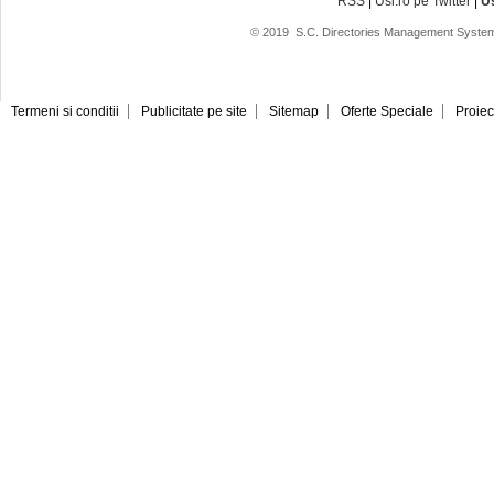
RSS
|
Usi.ro pe Twitter
|
U
© 2019
S.C. Directories Management System
Termeni si conditii
Publicitate pe site
Sitemap
Oferte Speciale
Proiec