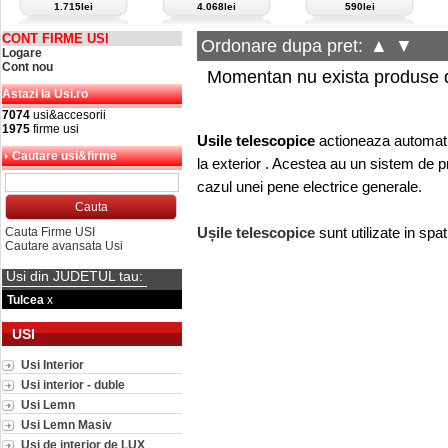
1.715lei
4.068lei
590lei
CONT FIRME USI
Ordonare dupa pret:
▲
▼
Logare
Cont nou
Momentan nu exista produse d
Astazi la Usi.ro
7074
usi&accesorii
1975
firme usi
Usile telescopice
actioneaza automat cu
Cautare usi&firme
la exterior . Acestea au un sistem de p
cazul unei pene electrice generale.
Ușile telescopice
sunt utilizate in spa
Cauta Firme USI
Cautare avansata Usi
Usi din JUDETUL tau:
Tulcea
x
USI
Usi Interior
Usi interior - duble
Usi Lemn
Usi Lemn Masiv
Usi de interior de LUX