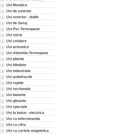
Usi Metalice
Usi de exterior
Usi exterior - duble
Usi de Garaj
Usi Pvc-Termopane
Usi sticla
Usi celulare
Usi armonice
Usi Aluminiu-Termopane
Usi pliante
Usi blindate
Usi industriale
Usi antiefractie
Usi rapide
Usi sectionale
Usi batante
Usi glisante
Usi speciale
Usi la buton - electrica
Usi cu telecomanda
Usi cu cifru
Usi cu cartela magnetica