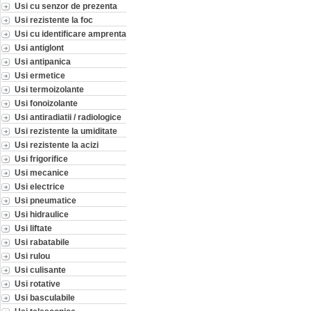
Usi cu senzor de prezenta
Usi rezistente la foc
Usi cu identificare amprenta
Usi antiglont
Usi antipanica
Usi ermetice
Usi termoizolante
Usi fonoizolante
Usi antiradiatii / radiologice
Usi rezistente la umiditate
Usi rezistente la acizi
Usi frigorifice
Usi mecanice
Usi electrice
Usi pneumatice
Usi hidraulice
Usi liftate
Usi rabatabile
Usi rulou
Usi culisante
Usi rotative
Usi basculabile