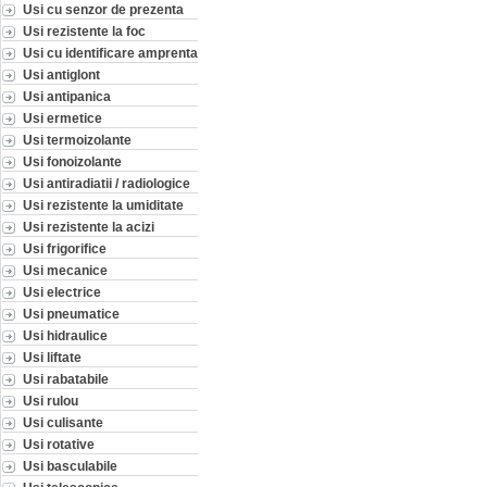
Usi cu senzor de prezenta
Usi rezistente la foc
Usi cu identificare amprenta
Usi antiglont
Usi antipanica
Usi ermetice
Usi termoizolante
Usi fonoizolante
Usi antiradiatii / radiologice
Usi rezistente la umiditate
Usi rezistente la acizi
Usi frigorifice
Usi mecanice
Usi electrice
Usi pneumatice
Usi hidraulice
Usi liftate
Usi rabatabile
Usi rulou
Usi culisante
Usi rotative
Usi basculabile