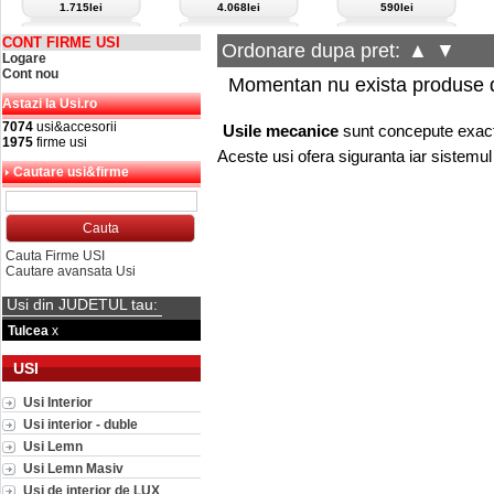
1.715lei
4.068lei
590lei
CONT FIRME USI
Ordonare dupa pret:
▲
▼
Logare
Cont nou
Momentan nu exista produse d
Astazi la Usi.ro
7074
usi&accesorii
Usile mecanice
sunt concepute exact
1975
firme usi
Aceste usi ofera siguranta iar sistemu
Cautare usi&firme
Cauta Firme USI
Cautare avansata Usi
Usi din JUDETUL tau:
Tulcea
x
USI
Usi Interior
Usi interior - duble
Usi Lemn
Usi Lemn Masiv
Usi de interior de LUX