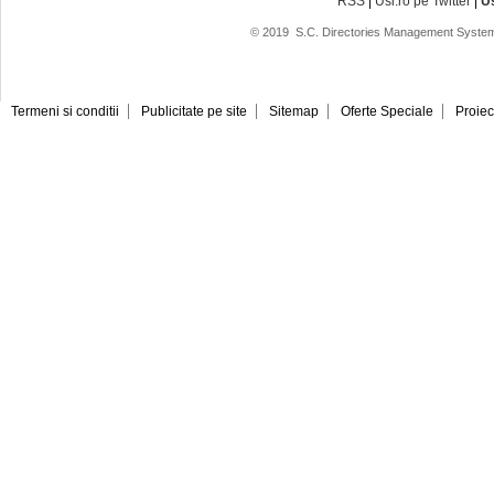
RSS
|
Usi.ro pe Twitter
|
U
© 2019
S.C. Directories Management System
Termeni si conditii
Publicitate pe site
Sitemap
Oferte Speciale
Proiec