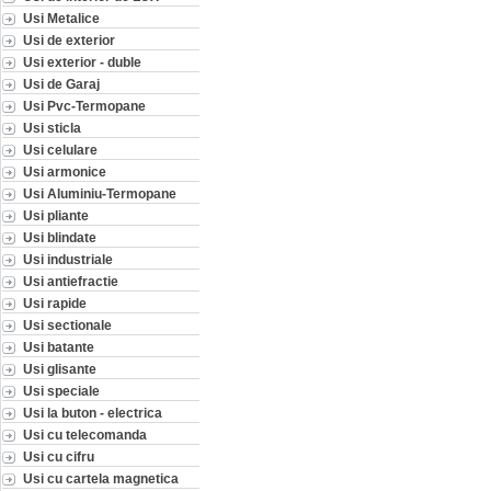
Usi Metalice
Usi de exterior
Usi exterior - duble
Usi de Garaj
Usi Pvc-Termopane
Usi sticla
Usi celulare
Usi armonice
Usi Aluminiu-Termopane
Usi pliante
Usi blindate
Usi industriale
Usi antiefractie
Usi rapide
Usi sectionale
Usi batante
Usi glisante
Usi speciale
Usi la buton - electrica
Usi cu telecomanda
Usi cu cifru
Usi cu cartela magnetica