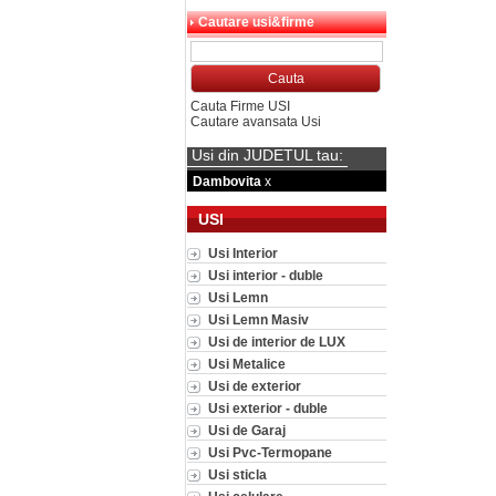
Cautare usi&firme
Cauta Firme USI
Cautare avansata Usi
Usi din JUDETUL tau:
Dambovita
x
USI
Usi Interior
Usi interior - duble
Usi Lemn
Usi Lemn Masiv
Usi de interior de LUX
Usi Metalice
Usi de exterior
Usi exterior - duble
Usi de Garaj
Usi Pvc-Termopane
Usi sticla