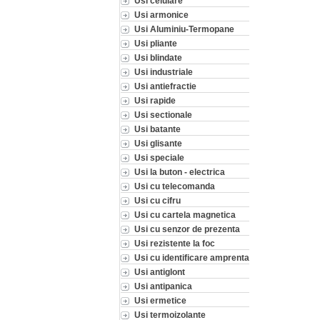
Usi celulare
Usi armonice
Usi Aluminiu-Termopane
Usi pliante
Usi blindate
Usi industriale
Usi antiefractie
Usi rapide
Usi sectionale
Usi batante
Usi glisante
Usi speciale
Usi la buton - electrica
Usi cu telecomanda
Usi cu cifru
Usi cu cartela magnetica
Usi cu senzor de prezenta
Usi rezistente la foc
Usi cu identificare amprenta
Usi antiglont
Usi antipanica
Usi ermetice
Usi termoizolante