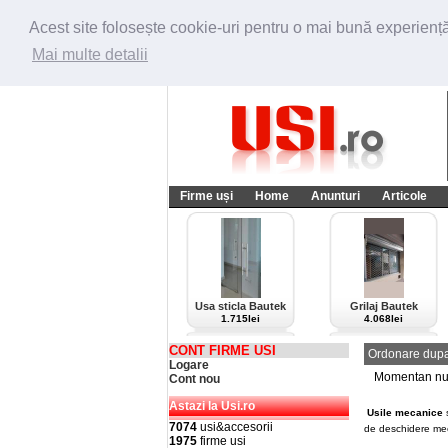
Acest site folosește cookie-uri pentru o mai bună experiență 
Mai multe detalii
Firme uși
Home
Anunturi
Articole
Usa sticla Bautek
Grilaj Bautek
1.715lei
4.068lei
CONT FIRME USI
Ordonare dupa
Logare
Momentan nu e
Cont nou
Astazi la Usi.ro
Usile mecanice
7074
usi&accesorii
de deschidere mec
1975
firme usi