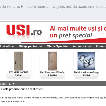
de vizitare. Prin continuarea navigării, ești de acord cu modul de
Usi ieftine
Utilaje pentru usi
Oferte Speciale
Accesorii usi
Proiect
F01 GRI INCHIS
Usi filomuro Fillo44
Deblocari Non-Stop
import Italia
590lei
2.208lei
150lei
 pret:
▲
▼
xista produse dupa acest criteriu
sunt concepute exact pentru nevoile dumneavoastra, fiind usor accesibile. Aceste usi ofera sigura
anic ofera acces rapid.