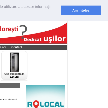
 utilizare a acestor informații.
Am inteles
e noi
Contact
Usa culisanta in
perete Scrigno,
2.166lei
model Cieca,
culoare alba-bianco
nta iar sistemul