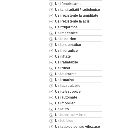
Usi fonoizolante
Usi antiradiatii / radiologice
Usi rezistente la umiditate
Usi rezistente la acizi
Usi frigorifice
Usi mecanice
Usi electrice
Usi pneumatice
Usi hidraulice
Usi liftate
Usi rabatabile
Usi rulou
Usi culisante
Usi rotative
Usi basculabile
Usi telescopice
Usi automate
Usi mobilier
Usi auto
Usi sobe, seminee
Usi de bloc
Usi atipice pentru vile,case