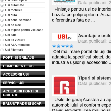
Usi telescopice
Data publicarii:
Usi automate
Finisaje pentru usi de interior
Usi mobilier
bazata pe polipropilena. Aceas
Usi auto
diferentiaza fata de ...
Usi sobe, seminee
Usi de bloc
Usi atipice pentru vile,case
Avantajele usil
Usi baie
Usi de vizitare
Data publicarii:
Usi ALA metalice
Usi Filomuro
Cel mai mare portal de uși d
adaptat la specificul pieței, d
PORTI SI GRILAJE
industria ușilor și accesoriilo ..
COMPONENTE USI
ACCESORII USI
Tipuri si sistem
SERVICII USI
Data publicarii:
ACCESORII PORTI SI
GRILAJE
Usile de garaj Acestea au apa
BALUSTRADE SI SCARI
automobilului si conform exper
David Howarth, cea mai noua 