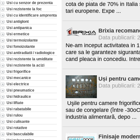
Usi cu senzor de prezenta
cota de piata de 70% in Italia
Usi rezistente la foc
tari europene. Expe ...
Usi cu identificare amprenta
Usi antiglont
Usi antipanica
Brixia recomand
Usi ermetice
Data publicarii:
Usi termoizolante
Ne-am inceput activitatea in 19
Usi fonoizolante
care sa le garanteze sigurant
Usi antiradiatii / radiologice
cand pleaca in concediu. Intre
Usi rezistente la umiditate
Usi rezistente la acizi
Usi frigorifice
Uși pentru came
Usi mecanice
Usi electrice
Data publicarii:
Usi pneumatice
Usi hidraulice
Uşile pentru camere frigorific
Usi liftate
sau de congelare (între -30oC
Usi rabatabile
Usi rulou
industria alimentară, depo ...
Usi culisante
Usi rotative
Usi basculabile
Finisaje modern