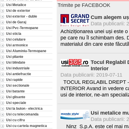
Trimite pe FACEBOOK
Usi Metalice
Usi de exterior
Cum alegem ușa
Usi exterior - duble
Usi de Garaj
Data publicarii:
Usi Pvc-Termopane
Achiziționarea unei uși este o
Usi sticla
pe care nu îl schimbam des. De
Usi celulare
materialul din care este făcută 
Usi armonice
Usi Aluminiu-Termopane
Usi pliante
Tocul Reglabil 
Usi blindate
Interior
Usi industriale
Data publicarii: 2019-07-11
Usi antiefractie
Usi rapide
TOCUL REGLABIL DREPT –
Usi sectionale
INTERIOR Avand in vedere ca n
Usi batante
usi de interior, ne-am speciali
Usi glisante
Usi speciale
Usi la buton - electrica
Usi metalice mu
Usi cu telecomanda
Data publicarii:
Usi cu cifru
Ninz S.p.A. este cel mai mare
Usi cu cartela magnetica