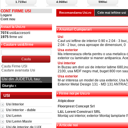
1.715lei
4.068lei
590lei
CONT FIRME USI
Recomandarea Usi.ro
Cele mai ieftine usi
Logare
Cont nou
Astazi la Usi.ro
Anunturi Cumparari
7074
usi&accesorii
1975
firme usi
Usi
Caut usi ieftine de interior 0.90 x 2.04 - 3 buc,
Cautare usi&firme
2.04 - 2 buc, ceva aproape de dimensiuni, 0
Usa exterior
Ma intereseaza oferta pentru o usa metalica 
exterior cu laminator si maner antipanica. Ac
Usi interior
Cauta Firme USI
In Buzau am dori usi de interior latime 680,in
Cautare avansata Usi
2100, usa MDF negru mat, buget 800 ron sa
Usa exterior
Usi din JUDETUL tau:
M-ar interesa un model de usa exterior, Usa 
Exterior Metal Design 131 - MD 131 ANTRAC
Giurgiu
x
Firme noi pe Usi.ro
USI
Atipicdoor
Usi Interior
Floorprest Concept Srl
Usi interior - duble
L&L Lorent Construct SRL
Usi Lemn
Montaj usi interior, exterior Montaj tamplarie 
Usi Lemn Masiv
Articole noi
Usi de interior de LUX