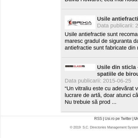
Usile antiefract
Data publicarii:
Usile antiefractie sunt recoma
maresc gradul de siguranta dat
antiefractie sunt fabricate din 
Usile din sticla
spatiile de biro
Data publicarii: 2015-06-25
“Un vitraliu este cu adevărat v
lucrare de artă, doar atunci 
Nu trebuie să prod ...
RSS
|
Usi.ro pe Twitter
|
U
© 2019
S.C. Directories Management System