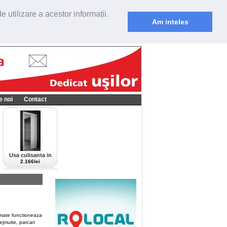
 utilizare a acestor informații.
Am inteles
e noi
Contact
Usa culisanta in
perete Scrigno,
2.166lei
model Cieca,
culoare alba-bianco
ate functioneaza
jmuite, parcari