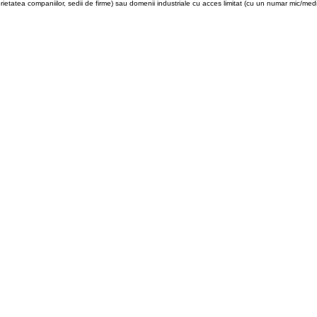
prietatea companiilor, sedii de firme) sau domenii industriale cu acces limitat (cu un numar mic/medi