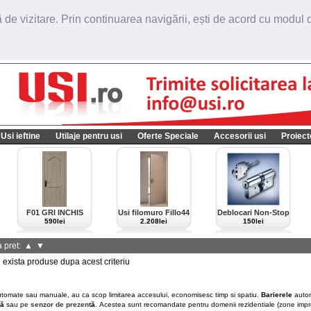
de vizitare. Prin continuarea navigării, ești de acord cu modul de
Usi ieftine
Utilaje pentru usi
Oferte Speciale
Accesorii usi
Proiect
F01 GRI INCHIS
Usi filomuro Fillo44
Deblocari Non-Stop
import Italia
590lei
2.208lei
150lei
 pret:
▲
▼
xista produse dupa acest criteriu
utomate sau manuale, au ca scop limitarea accesului, economisesc timp si spatiu.
Barierele
autom
ă
sau pe
senzor de prezent
ă
.
Acestea sunt recomandate pentru domenii rezidentiale (zone impre