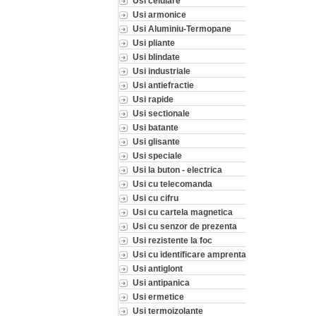
Usi celulare
Usi armonice
Usi Aluminiu-Termopane
Usi pliante
Usi blindate
Usi industriale
Usi antiefractie
Usi rapide
Usi sectionale
Usi batante
Usi glisante
Usi speciale
Usi la buton - electrica
Usi cu telecomanda
Usi cu cifru
Usi cu cartela magnetica
Usi cu senzor de prezenta
Usi rezistente la foc
Usi cu identificare amprenta
Usi antiglont
Usi antipanica
Usi ermetice
Usi termoizolante