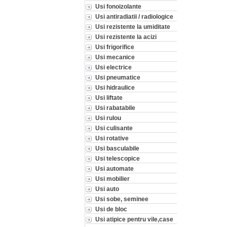
Usi fonoizolante
Usi antiradiatii / radiologice
Usi rezistente la umiditate
Usi rezistente la acizi
Usi frigorifice
Usi mecanice
Usi electrice
Usi pneumatice
Usi hidraulice
Usi liftate
Usi rabatabile
Usi rulou
Usi culisante
Usi rotative
Usi basculabile
Usi telescopice
Usi automate
Usi mobilier
Usi auto
Usi sobe, seminee
Usi de bloc
Usi atipice pentru vile,case