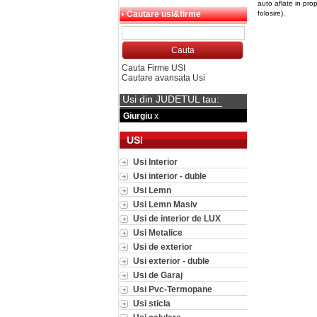
auto aflate in pro
Cautare usi&firme
folosire).
Cauta Firme USI
Cautare avansata Usi
Usi din JUDETUL tau:
Giurgiu
x
USI
Usi Interior
Usi interior - duble
Usi Lemn
Usi Lemn Masiv
Usi de interior de LUX
Usi Metalice
Usi de exterior
Usi exterior - duble
Usi de Garaj
Usi Pvc-Termopane
Usi sticla