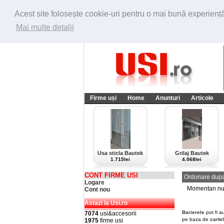
Acest site folosește cookie-uri pentru o mai bună experiență 
Mai multe detalii
Firme uși
Home
Anunturi
Articole
Usa sticla Bautek
Grilaj Bautek
1.715lei
4.068lei
CONT FIRME USI
Ordonare dupa
Logare
Momentan nu e
Cont nou
Astazi la Usi.ro
Barierele
pot fi a
7074
usi&accesorii
pe baza de
cartel
1975
firme usi