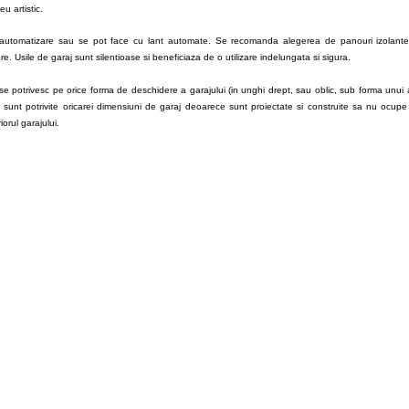
u artistic.
utomatizare sau se pot face cu lant automate. Se recomanda alegerea de panouri izolante
ore. Usile de garaj sunt silentioase si beneficiaza de o utilizare indelungata si sigura.
se potrivesc pe orice forma de deschidere a garajului (in unghi drept, sau oblic, sub forma unui 
 sunt potrivite oricarei dimensiuni de garaj deoarece sunt proiectate si construite sa nu ocupe 
riorul garajului.