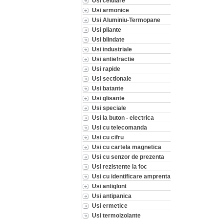
Usi celulare
Usi armonice
Usi Aluminiu-Termopane
Usi pliante
Usi blindate
Usi industriale
Usi antiefractie
Usi rapide
Usi sectionale
Usi batante
Usi glisante
Usi speciale
Usi la buton - electrica
Usi cu telecomanda
Usi cu cifru
Usi cu cartela magnetica
Usi cu senzor de prezenta
Usi rezistente la foc
Usi cu identificare amprenta
Usi antiglont
Usi antipanica
Usi ermetice
Usi termoizolante