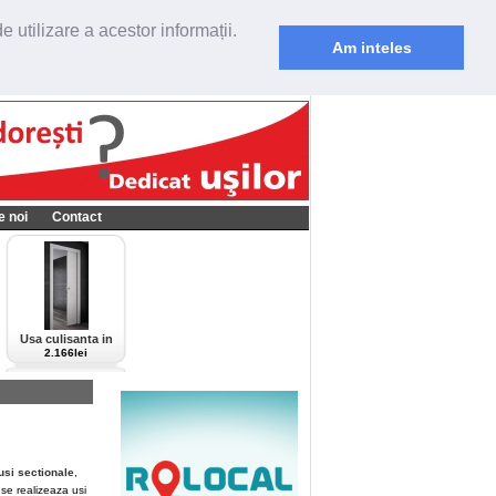
 utilizare a acestor informații.
Am inteles
e noi
Contact
Usa culisanta in
perete Scrigno,
2.166lei
model Cieca,
culoare alba-bianco
usi sectionale
,
 se realizeaza usi