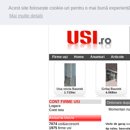
Acest site folosește cookie-uri pentru o mai bună experiență 
Mai multe detalii
Firme uși
Home
Anunturi
Articole
Usa sticla Bautek
Grilaj Bautek
1.715lei
4.068lei
CONT FIRME USI
Ordonare dupa
Logare
Momentan nu e
Cont nou
Astazi la Usi.ro
7074
usi&accesorii
Usile de garaj
su
1975
firme usi
tip rulou
,
bascula