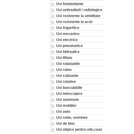
Usi fonoizolante
Usi antiradiatii / radiologice
Usi rezistente la umiditate
Usi rezistente la acizi
Usi frigorifice
Usi mecanice
Usi electrice
Usi pneumatice
Usi hidraulice
Usi liftate
Usi rabatabile
Usi rulou
Usi culisante
Usi rotative
Usi basculabile
Usi telescopice
Usi automate
Usi mobilier
Usi auto
Usi sobe, seminee
Usi de bloc
Usi atipice pentru vile,case