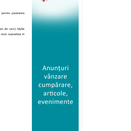
 pentru pastrarea
arc de cerc).
Ușile
nicio suprafata in