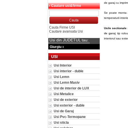
de garaj cu imprime
Cautare usi&firme
Se poate monta a
temperaturii interi
Cauta Firme USI
Usile sectionale
Cautare avansata Usi
de garaj
tip rulou
interiorul sau exte
Usi din JUDETUL tau:
Giurgiu
x
USI
Usi Interior
Usi interior - duble
Usi Lemn
Usi Lemn Masiv
Usi de interior de LUX
Usi Metalice
Usi de exterior
Usi exterior - duble
Usi de Garaj
Usi Pvc-Termopane
Usi sticla