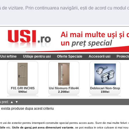
de vizitare. Prin continuarea navigării, ești de acord cu modul de
Usi ieftine
Utilaje pentru usi
Oferte Speciale
Accesorii usi
Proiect
F01 GRI INCHIS
Usi filomuro Fillo44
Deblocari Non-Stop
import Italia
590lei
2.208lei
150lei
 pret:
▲
▼
xista produse dupa acest criteriu
nt usi de exterior pentru intemperii construite special pentru acces auto. Sunt de mai multe feluri:
bile
etc.
Usile de garaj pot avea dimensiuni variante
, se pot realiza in orice culoare si mai nou