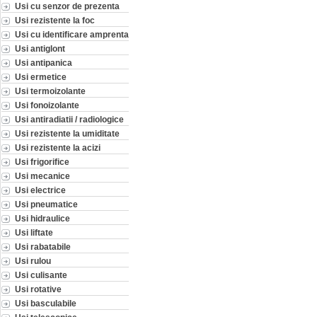
Usi cu senzor de prezenta
Usi rezistente la foc
Usi cu identificare amprenta
Usi antiglont
Usi antipanica
Usi ermetice
Usi termoizolante
Usi fonoizolante
Usi antiradiatii / radiologice
Usi rezistente la umiditate
Usi rezistente la acizi
Usi frigorifice
Usi mecanice
Usi electrice
Usi pneumatice
Usi hidraulice
Usi liftate
Usi rabatabile
Usi rulou
Usi culisante
Usi rotative
Usi basculabile