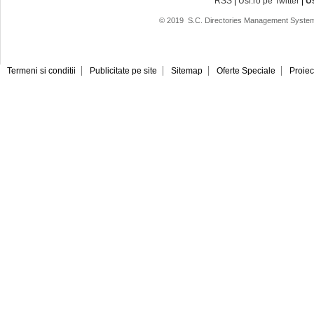
RSS
|
Usi.ro pe Twitter
|
U
© 2019
S.C. Directories Management System
Termeni si conditii
Publicitate pe site
Sitemap
Oferte Speciale
Proiec