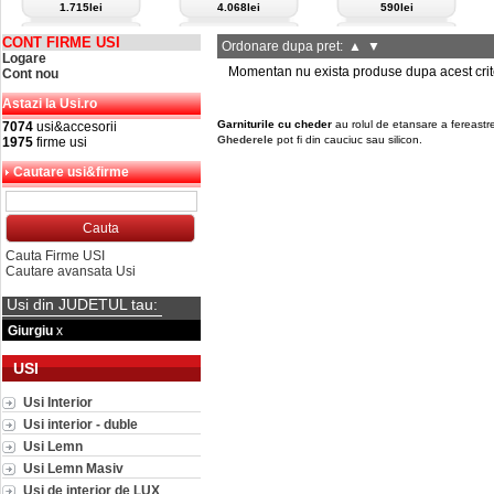
1.715lei
4.068lei
590lei
CONT FIRME USI
Ordonare dupa pret:
▲
▼
Logare
Momentan nu exista produse dupa acest crit
Cont nou
Astazi la Usi.ro
Garniturile cu cheder
au rolul de etansare a fereastrei/
7074
usi&accesorii
Ghederele
pot fi din cauciuc sau silicon.
1975
firme usi
Cautare usi&firme
Cauta Firme USI
Cautare avansata Usi
Usi din JUDETUL tau:
Giurgiu
x
USI
Usi Interior
Usi interior - duble
Usi Lemn
Usi Lemn Masiv
Usi de interior de LUX