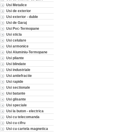
Usi Metalice
Usi de exterior
Usi exterior - duble
Usi de Garaj
Usi Pvc-Termopane
Usi sticla
Usi celulare
Usi armonice
Usi Aluminiu-Termopane
Usi pliante
Usi blindate
Usi industriale
Usi antiefractie
Usi rapide
Usi sectionale
Usi batante
Usi glisante
Usi speciale
Usi la buton - electrica
Usi cu telecomanda
Usi cu cifru
Usi cu cartela magnetica