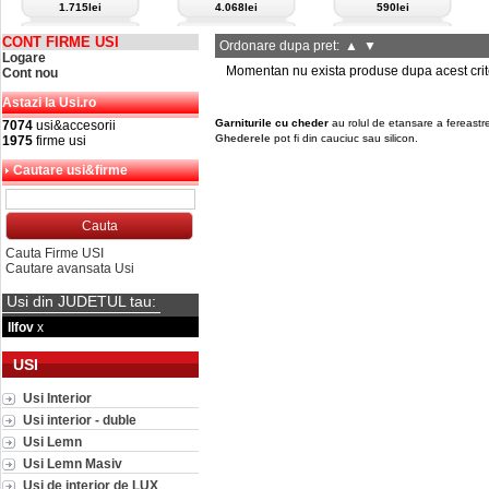
1.715lei
4.068lei
590lei
CONT FIRME USI
Ordonare dupa pret:
▲
▼
Logare
Momentan nu exista produse dupa acest crit
Cont nou
Astazi la Usi.ro
Garniturile cu cheder
au rolul de etansare a fereastrei/
7074
usi&accesorii
Ghederele
pot fi din cauciuc sau silicon.
1975
firme usi
Cautare usi&firme
Cauta Firme USI
Cautare avansata Usi
Usi din JUDETUL tau:
Ilfov
x
USI
Usi Interior
Usi interior - duble
Usi Lemn
Usi Lemn Masiv
Usi de interior de LUX