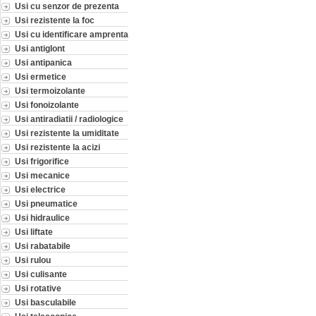
Usi cu senzor de prezenta
Usi rezistente la foc
Usi cu identificare amprenta
Usi antiglont
Usi antipanica
Usi ermetice
Usi termoizolante
Usi fonoizolante
Usi antiradiatii / radiologice
Usi rezistente la umiditate
Usi rezistente la acizi
Usi frigorifice
Usi mecanice
Usi electrice
Usi pneumatice
Usi hidraulice
Usi liftate
Usi rabatabile
Usi rulou
Usi culisante
Usi rotative
Usi basculabile