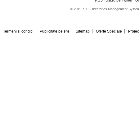
RSS
|
Usi.ro pe Twitter
|
U
© 2019
S.C. Directories Management System
Termeni si conditii
Publicitate pe site
Sitemap
Oferte Speciale
Proiec