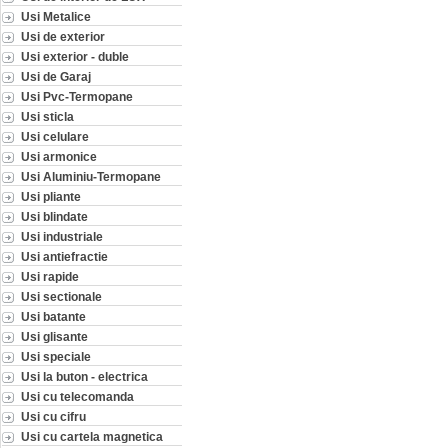
Usi Metalice
Usi de exterior
Usi exterior - duble
Usi de Garaj
Usi Pvc-Termopane
Usi sticla
Usi celulare
Usi armonice
Usi Aluminiu-Termopane
Usi pliante
Usi blindate
Usi industriale
Usi antiefractie
Usi rapide
Usi sectionale
Usi batante
Usi glisante
Usi speciale
Usi la buton - electrica
Usi cu telecomanda
Usi cu cifru
Usi cu cartela magnetica