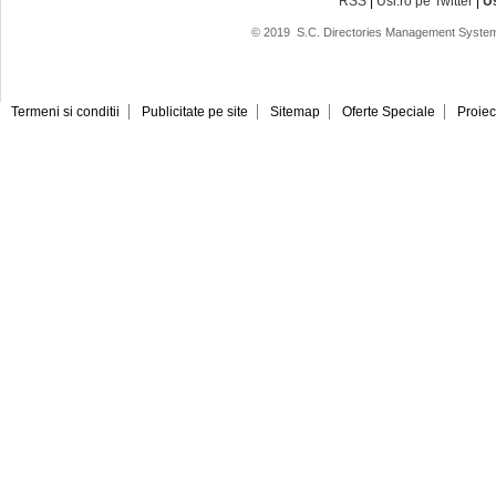
RSS
|
Usi.ro pe Twitter
|
U
© 2019
S.C. Directories Management System
Termeni si conditii
Publicitate pe site
Sitemap
Oferte Speciale
Proiec