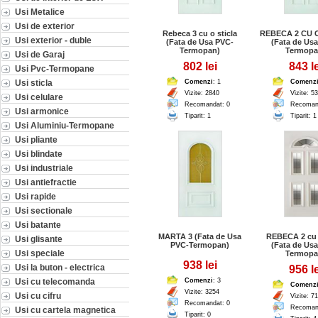
Usi Metalice
Usi de exterior
Rebeca 3 cu o sticla
REBECA 2 CU 
Usi exterior - duble
(Fata de Usa PVC-
(Fata de Usa
Termopan)
Termopa
Usi de Garaj
802 lei
843 le
Usi Pvc-Termopane
Usi sticla
Comenzi
: 1
Comenz
Vizite: 2840
Vizite: 5
Usi celulare
Recomandat: 0
Recoman
Usi armonice
Tiparit: 1
Tiparit: 1
Usi Aluminiu-Termopane
Usi pliante
Usi blindate
Usi industriale
Usi antiefractie
Usi rapide
Usi sectionale
Usi batante
MARTA 3 (Fata de Usa
REBECA 2 cu 5
Usi glisante
PVC-Termopan)
(Fata de Usa
Usi speciale
Termopa
938 lei
Usi la buton - electrica
956 le
Usi cu telecomanda
Comenzi
: 3
Comenz
Vizite: 3254
Usi cu cifru
Vizite: 7
Recomandat: 0
Recoman
Usi cu cartela magnetica
Tiparit: 0