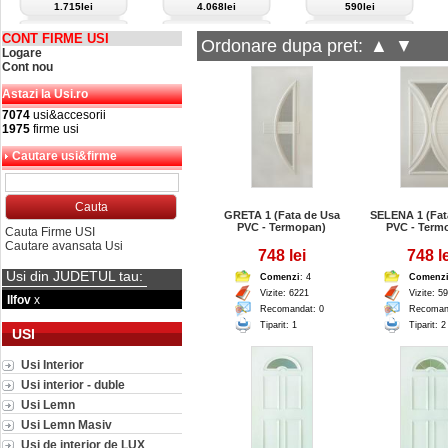
1.715lei
4.068lei
590lei
CONT FIRME USI
Ordonare dupa pret:
▲
▼
Logare
Cont nou
Astazi la Usi.ro
7074
usi&accesorii
1975
firme usi
Cautare usi&firme
GRETA 1 (Fata de Usa
SELENA 1 (Fat
PVC - Termopan)
PVC - Term
Cauta Firme USI
Cautare avansata Usi
748 lei
748 le
Usi din JUDETUL tau:
Comenzi
: 4
Comenz
Vizite: 6221
Vizite: 5
Ilfov
x
Recomandat: 0
Recoman
Tiparit: 1
Tiparit: 2
USI
Usi Interior
Usi interior - duble
Usi Lemn
Usi Lemn Masiv
Usi de interior de LUX