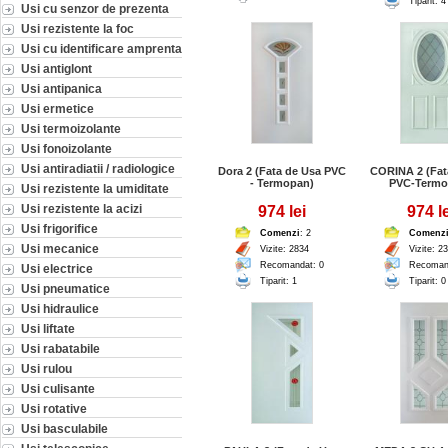
Tiparit: 4
Usi cu senzor de prezenta
Usi rezistente la foc
Usi cu identificare amprenta
Usi antiglont
Usi antipanica
Usi ermetice
Usi termoizolante
Usi fonoizolante
Usi antiradiatii / radiologice
Dora 2 (Fata de Usa PVC
CORINA 2 (Fat
- Termopan)
PVC-Termo
Usi rezistente la umiditate
Usi rezistente la acizi
974 lei
974 le
Usi frigorifice
Comenzi
: 2
Comenz
Usi mecanice
Vizite: 2834
Vizite: 2
Recomandat: 0
Recoman
Usi electrice
Tiparit: 1
Tiparit: 0
Usi pneumatice
Usi hidraulice
Usi liftate
Usi rabatabile
Usi rulou
Usi culisante
Usi rotative
Usi basculabile