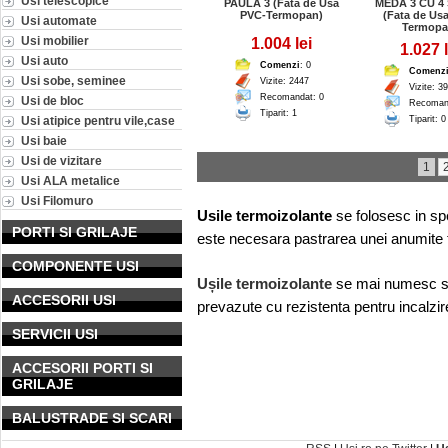
Usi telescopice
PAULA 3 (Fata de Usa
MEDA 3 CU 4
PVC-Termopan)
(Fata de Us
Usi automate
Termopa
Usi mobilier
1.004 lei
1.027 l
Usi auto
Comenzi
: 0
Comenz
Usi sobe, seminee
Vizite: 2447
Vizite: 3
Recomandat: 0
Usi de bloc
Recoman
Tiparit: 1
Usi atipice pentru vile,case
Tiparit: 0
Usi baie
Usi de vizitare
1
Usi ALA metalice
Usi Filomuro
Usile termoizolante
se folosesc in spe
PORTI SI GRILAJE
este necesara pastrarea unei anumite 
COMPONENTE USI
Ușile termoizolante
se mai numesc 
ACCESORII USI
prevazute cu rezistenta pentru incalzire
SERVICII USI
ACCESORII PORTI SI
GRILAJE
BALUSTRADE SI SCARI