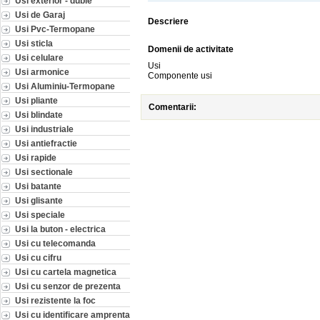
Usi exterior - duble
Usi de Garaj
Descriere
Usi Pvc-Termopane
Usi sticla
Domenii de activitate
Usi celulare
Usi
Usi armonice
Componente usi
Usi Aluminiu-Termopane
Usi pliante
Comentarii:
Usi blindate
Usi industriale
Usi antiefractie
Usi rapide
Usi sectionale
Usi batante
Usi glisante
Usi speciale
Usi la buton - electrica
Usi cu telecomanda
Usi cu cifru
Usi cu cartela magnetica
Usi cu senzor de prezenta
Usi rezistente la foc
Usi cu identificare amprenta