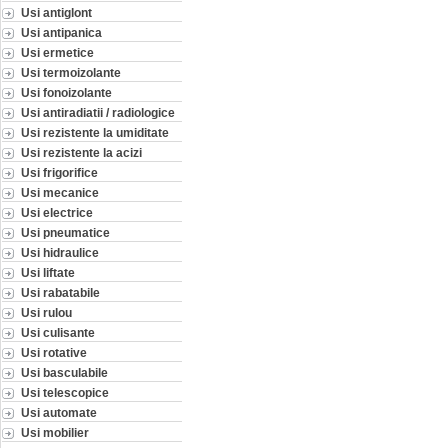
Usi antiglont
Usi antipanica
Usi ermetice
Usi termoizolante
Usi fonoizolante
Usi antiradiatii / radiologice
Usi rezistente la umiditate
Usi rezistente la acizi
Usi frigorifice
Usi mecanice
Usi electrice
Usi pneumatice
Usi hidraulice
Usi liftate
Usi rabatabile
Usi rulou
Usi culisante
Usi rotative
Usi basculabile
Usi telescopice
Usi automate
Usi mobilier