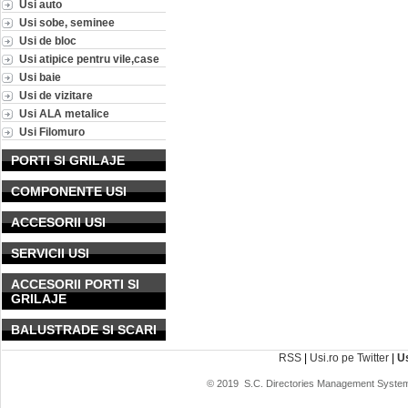
Usi auto
Usi sobe, seminee
Usi de bloc
Usi atipice pentru vile,case
Usi baie
Usi de vizitare
Usi ALA metalice
Usi Filomuro
PORTI SI GRILAJE
COMPONENTE USI
ACCESORII USI
SERVICII USI
ACCESORII PORTI SI
GRILAJE
BALUSTRADE SI SCARI
RSS
|
Usi.ro pe Twitter
|
U
© 2019
S.C. Directories Management System