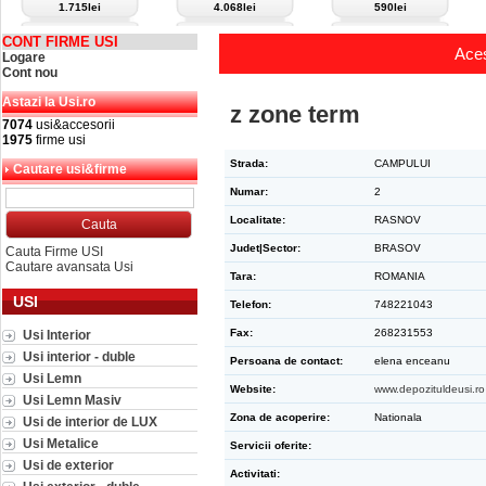
1.715lei
4.068lei
590lei
CONT FIRME USI
Aces
Logare
Cont nou
Astazi la Usi.ro
z zone term
7074
usi&accesorii
1975
firme usi
Strada:
CAMPULUI
Cautare usi&firme
Numar:
2
Localitate:
RASNOV
Judet|Sector:
BRASOV
Cauta Firme USI
Cautare avansata Usi
Tara:
ROMANIA
USI
Telefon:
748221043
Fax:
268231553
Usi Interior
Usi interior - duble
Persoana de contact:
elena enceanu
Usi Lemn
Website:
www.depozituldeusi.ro
Usi Lemn Masiv
Zona de acoperire:
Nationala
Usi de interior de LUX
Usi Metalice
Servicii oferite:
Usi de exterior
Activitati: