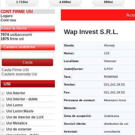
1.715lei
4.068lei
590lei
CONT FIRME USI
Aces
Logare
Cont nou
Astazi la Usi.ro
Wap Invest S.R.L.
7074
usi&accesorii
1975
firme usi
Strada:
Afumați
Cautare usi&firme
Numar:
123
Localitate:
Voluntari
Judet|Sector:
ILFOV
Cauta Firme USI
Cautare avansata Usi
Tara:
ROMANIA
USI
Telefon:
021.241.28.53
Fax:
021.241.28.53
Usi Interior
Usi interior - duble
Persoana de contact:
Muresanu Ionut
Usi Lemn
Website:
Usi Lemn Masiv
Zona de acoperire:
Judeteana
Usi de interior de LUX
Usi Metalice
Servicii oferite:
distribuitori de usi
Usi de exterior
Activitati:
consultanta