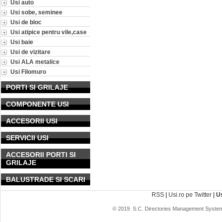
Usi auto
Usi sobe, seminee
Usi de bloc
Usi atipice pentru vile,case
Usi baie
Usi de vizitare
Usi ALA metalice
Usi Filomuro
PORTI SI GRILAJE
COMPONENTE USI
ACCESORII USI
SERVICII USI
ACCESORII PORTI SI
GRILAJE
BALUSTRADE SI SCARI
RSS
|
Usi.ro pe Twitter
|
U
© 2019
S.C. Directories Management System