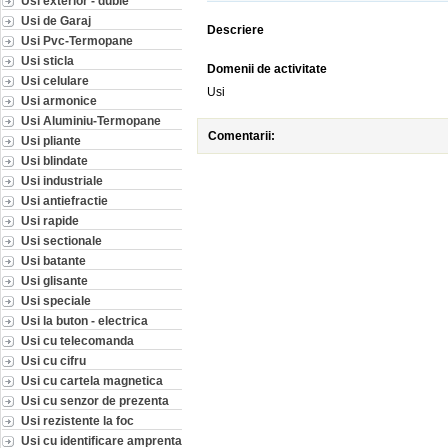
Usi exterior - duble
Usi de Garaj
Descriere
Usi Pvc-Termopane
Usi sticla
Domenii de activitate
Usi celulare
Usi
Usi armonice
Usi Aluminiu-Termopane
Comentarii:
Usi pliante
Usi blindate
Usi industriale
Usi antiefractie
Usi rapide
Usi sectionale
Usi batante
Usi glisante
Usi speciale
Usi la buton - electrica
Usi cu telecomanda
Usi cu cifru
Usi cu cartela magnetica
Usi cu senzor de prezenta
Usi rezistente la foc
Usi cu identificare amprenta