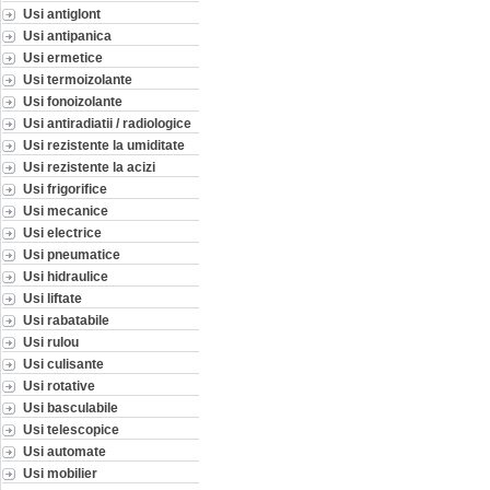
Usi antiglont
Usi antipanica
Usi ermetice
Usi termoizolante
Usi fonoizolante
Usi antiradiatii / radiologice
Usi rezistente la umiditate
Usi rezistente la acizi
Usi frigorifice
Usi mecanice
Usi electrice
Usi pneumatice
Usi hidraulice
Usi liftate
Usi rabatabile
Usi rulou
Usi culisante
Usi rotative
Usi basculabile
Usi telescopice
Usi automate
Usi mobilier