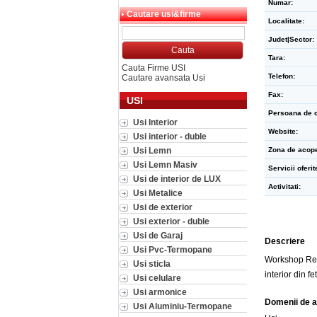
Numar:
Cautare usi&firme
Localitate:
Judet|Sector:
Tara:
Cauta Firme USI
Telefon:
Cautare avansata Usi
Fax:
USI
Persoana de c
Usi Interior
Website:
Usi interior - duble
Usi Lemn
Zona de acope
Usi Lemn Masiv
Servicii oferit
Usi de interior de LUX
Activitati:
Usi Metalice
Usi de exterior
Usi exterior - duble
Usi de Garaj
Descriere
Usi Pvc-Termopane
Workshop Regh
Usi sticla
interior din 
Usi celulare
Usi armonice
Domenii de a
Usi Aluminiu-Termopane