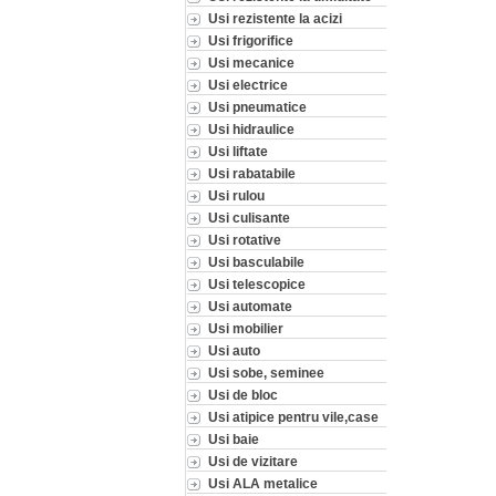
Usi rezistente la acizi
Usi frigorifice
Usi mecanice
Usi electrice
Usi pneumatice
Usi hidraulice
Usi liftate
Usi rabatabile
Usi rulou
Usi culisante
Usi rotative
Usi basculabile
Usi telescopice
Usi automate
Usi mobilier
Usi auto
Usi sobe, seminee
Usi de bloc
Usi atipice pentru vile,case
Usi baie
Usi de vizitare
Usi ALA metalice