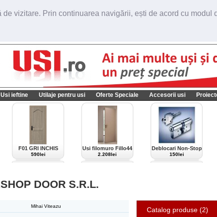
de vizitare. Prin continuarea navigării, ești de acord cu modul de
Usi ieftine
Utilaje pentru usi
Oferte Speciale
Accesorii usi
Proiect
F01 GRI INCHIS
Usi filomuro Fillo44
Deblocari Non-Stop
import Italia
590lei
2.208lei
150lei
HOP DOOR S.R.L.
Mihai Viteazu
Catalog produse (2)