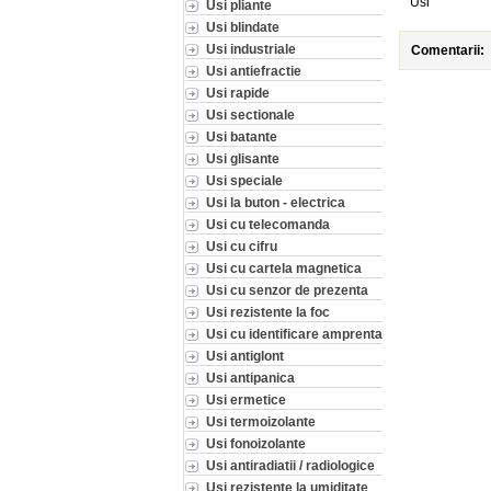
Usi
Usi pliante
Usi blindate
Usi industriale
Comentarii:
Usi antiefractie
Usi rapide
Usi sectionale
Usi batante
Usi glisante
Usi speciale
Usi la buton - electrica
Usi cu telecomanda
Usi cu cifru
Usi cu cartela magnetica
Usi cu senzor de prezenta
Usi rezistente la foc
Usi cu identificare amprenta
Usi antiglont
Usi antipanica
Usi ermetice
Usi termoizolante
Usi fonoizolante
Usi antiradiatii / radiologice
Usi rezistente la umiditate