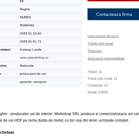
68
Reghin
Contacteaza firma
MURES
ROMANIA
0265.51.34.40
Lista puncte de lucru
0365.81.61.71
Trimite prin email
ontact:
Kutassy Laszlo
Tipareste
www.usiworkshop.ro
Sesizează neregularitate
rire:
Nationala
Tiparit: 11
e:
producatori de usi
Trimis prin email: 11
garantie, transport
Contactat: 13
Vizitat: 10229
in - producator usi de interior. Workshop SRL produce si comercializeaza usi cel
fete de usi HDF pe rama dubla de molid, cu toc usa din lemn, echipate complet.
ctivitate