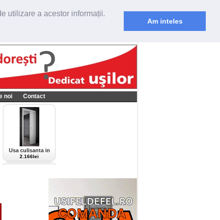
 utilizare a acestor informații.
Am inteles
e noi
Contact
Usa culisanta in
perete Scrigno,
2.166lei
model Cieca,
culoare alba-bianco