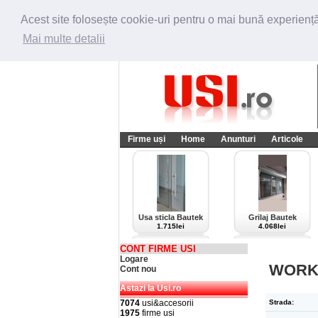
Acest site folosește cookie-uri pentru o mai bună experiență 
Mai multe detalii
Firme uși
Home
Anunturi
Articole
Usa sticla Bautek
Grilaj Bautek
1.715lei
4.068lei
CONT FIRME USI
Logare
WORKS
Cont nou
Astazi la Usi.ro
7074
usi&accesorii
Strada:
1975
firme usi