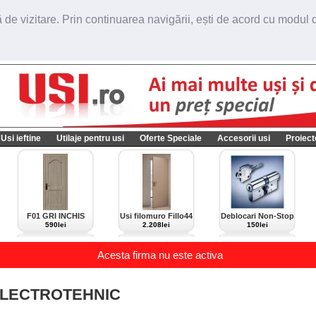
de vizitare. Prin continuarea navigării, ești de acord cu modul de
Usi ieftine
Utilaje pentru usi
Oferte Speciale
Accesorii usi
Proiect
F01 GRI INCHIS
Usi filomuro Fillo44
Deblocari Non-Stop
import Italia
590lei
2.208lei
150lei
Acesta firma nu este activa
ELECTROTEHNIC