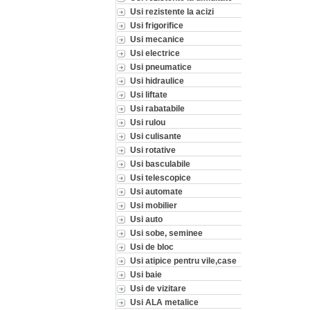
Usi rezistente la acizi
Usi frigorifice
Usi mecanice
Usi electrice
Usi pneumatice
Usi hidraulice
Usi liftate
Usi rabatabile
Usi rulou
Usi culisante
Usi rotative
Usi basculabile
Usi telescopice
Usi automate
Usi mobilier
Usi auto
Usi sobe, seminee
Usi de bloc
Usi atipice pentru vile,case
Usi baie
Usi de vizitare
Usi ALA metalice