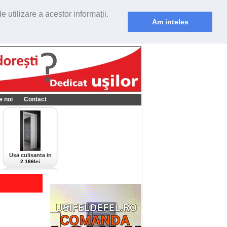
 utilizare a acestor informații.
Am inteles
e noi
Contact
Usa culisanta in
perete Scrigno,
2.166lei
model Cieca,
culoare alba-bianco