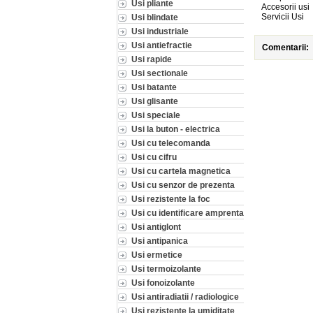
Usi pliante
Accesorii usi
Servicii Usi
Usi blindate
Usi industriale
Usi antiefractie
Comentarii:
Usi rapide
Usi sectionale
Usi batante
Usi glisante
Usi speciale
Usi la buton - electrica
Usi cu telecomanda
Usi cu cifru
Usi cu cartela magnetica
Usi cu senzor de prezenta
Usi rezistente la foc
Usi cu identificare amprenta
Usi antiglont
Usi antipanica
Usi ermetice
Usi termoizolante
Usi fonoizolante
Usi antiradiatii / radiologice
Usi rezistente la umiditate