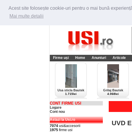
Acest site folosește cookie-uri pentru o mai bună experiență 
Mai multe detalii
Firme uși
Home
Anunturi
Articole
Usa sticla Bautek
Grilaj Bautek
1.715lei
4.068lei
CONT FIRME USI
Logare
Cont nou
Astazi la Usi.ro
UVD 
7074
usi&accesorii
1975
firme usi