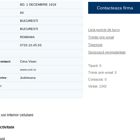
BD. 1 DECEMBRIE 1918
Contacteaza firma
64
BUCURESTI
BUCURESTI
Lista puncte de lucru
ROMANIA
Trimite prin email
Tipareste
0720.10.45.03
Sesizează neregularitate
ontact:
Crina Visan
Tiparit: 0
www.uvd.ro
Trimis prin email: 0
rire:
Judeteana
Contactat: 0
e:
Vizitat: 1342
usi interior celulare
ctivitate
usi