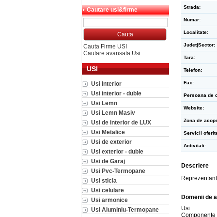
Strada:
Cautare usi&firme
Numar:
Localitate:
Judet|Sector:
Cauta Firme USI
Cautare avansata Usi
Tara:
USI
Telefon:
Fax:
Usi Interior
Usi interior - duble
Persoana de c
Usi Lemn
Website:
Usi Lemn Masiv
Zona de acope
Usi de interior de LUX
Usi Metalice
Servicii oferit
Usi de exterior
Activitati:
Usi exterior - duble
Usi de Garaj
Descriere
Usi Pvc-Termopane
Reprezentant 
Usi sticla
Usi celulare
Domenii de a
Usi armonice
Usi
Usi Aluminiu-Termopane
Componente 