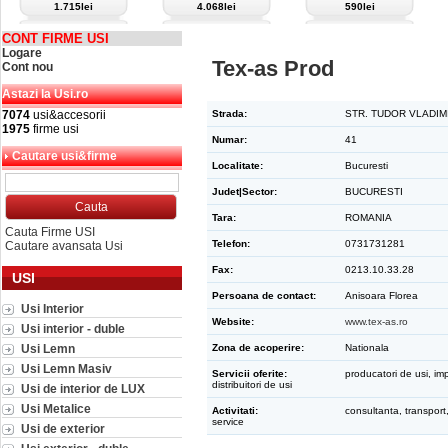
1.715lei
4.068lei
590lei
CONT FIRME USI
Logare
Tex-as Prod
Cont nou
Astazi la Usi.ro
7074
usi&accesorii
Strada:
STR. TUDOR VLADIM
1975
firme usi
Numar:
41
Cautare usi&firme
Localitate:
Bucuresti
Judet|Sector:
BUCURESTI
Tara:
ROMANIA
Cauta Firme USI
Telefon:
0731731281
Cautare avansata Usi
Fax:
0213.10.33.28
USI
Persoana de contact:
Anisoara Florea
Usi Interior
Website:
www.tex-as.ro
Usi interior - duble
Usi Lemn
Zona de acoperire:
Nationala
Usi Lemn Masiv
Servicii oferite:
producatori de usi, imp
distribuitori de usi
Usi de interior de LUX
Usi Metalice
Activitati:
consultanta, transport,
service
Usi de exterior