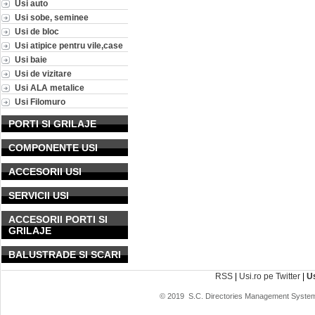
Usi auto
Usi sobe, seminee
Usi de bloc
Usi atipice pentru vile,case
Usi baie
Usi de vizitare
Usi ALA metalice
Usi Filomuro
PORTI SI GRILAJE
COMPONENTE USI
ACCESORII USI
SERVICII USI
ACCESORII PORTI SI
GRILAJE
BALUSTRADE SI SCARI
RSS
|
Usi.ro pe Twitter
|
U
© 2019
S.C. Directories Management System