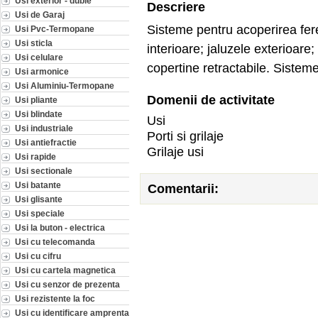
Usi exterior - duble
Descriere
Usi de Garaj
Sisteme pentru acoperirea ferest
Usi Pvc-Termopane
Usi sticla
interioare; jaluzele exterioare; 
Usi celulare
copertine retractabile. Siste
Usi armonice
Usi Aluminiu-Termopane
Domenii de activitate
Usi pliante
Usi blindate
Usi
Usi industriale
Porti si grilaje
Usi antiefractie
Grilaje usi
Usi rapide
Usi sectionale
Usi batante
Comentarii:
Usi glisante
Usi speciale
Usi la buton - electrica
Usi cu telecomanda
Usi cu cifru
Usi cu cartela magnetica
Usi cu senzor de prezenta
Usi rezistente la foc
Usi cu identificare amprenta