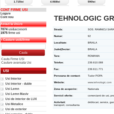
1.715lei
4.068lei
590lei
CONT FIRME USI
Logare
TEHNOLOGIC GRU
Cont nou
Astazi la Usi.ro
7074
usi&accesorii
Strada:
SOS. RAMNICU SAR
1975
firme usi
Numar:
92
Cautare usi&firme
Localitate:
BRAILA
Judet|Sector:
BRAILA
Tara:
ROMANIA
Cauta Firme USI
Cautare avansata Usi
Telefon:
239.610.088
Fax:
239.611.771
USI
Persoana de contact:
Tudor POPA
Usi Interior
Website:
www.tehnologic.com
Usi interior - duble
Usi Lemn
Zona de acoperire:
Nationala
Usi Lemn Masiv
Servicii oferite:
comercianti de usi, pro
Usi de interior de LUX
Activitati:
deblocari, service, gar
Usi Metalice
transport, consultanta
Usi de exterior