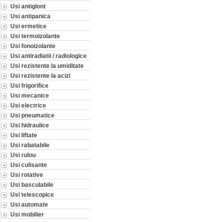
Usi antiglont
Usi antipanica
Usi ermetice
Usi termoizolante
Usi fonoizolante
Usi antiradiatii / radiologice
Usi rezistente la umiditate
Usi rezistente la acizi
Usi frigorifice
Usi mecanice
Usi electrice
Usi pneumatice
Usi hidraulice
Usi liftate
Usi rabatabile
Usi rulou
Usi culisante
Usi rotative
Usi basculabile
Usi telescopice
Usi automate
Usi mobilier