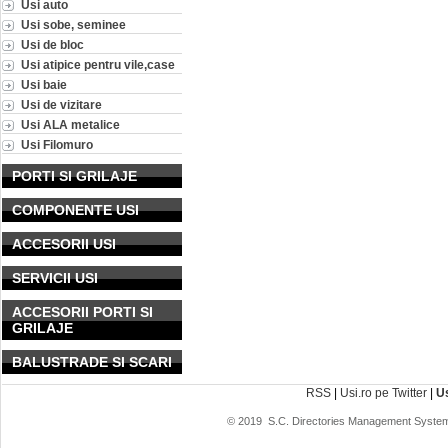
Usi auto
Usi sobe, seminee
Usi de bloc
Usi atipice pentru vile,case
Usi baie
Usi de vizitare
Usi ALA metalice
Usi Filomuro
PORTI SI GRILAJE
COMPONENTE USI
ACCESORII USI
SERVICII USI
ACCESORII PORTI SI
GRILAJE
BALUSTRADE SI SCARI
RSS
|
Usi.ro pe Twitter
|
U
© 2019
S.C. Directories Management System