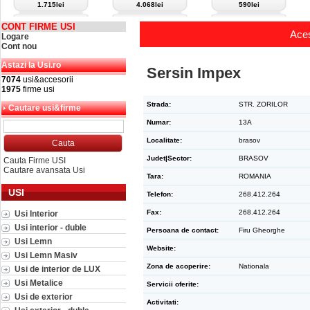
1.715lei
4.068lei
590lei
CONT FIRME USI
Aces
Logare
Cont nou
Astazi la Usi.ro
Sersin Impex
7074
usi&accesorii
1975
firme usi
Strada:
STR. ZORILOR
Cautare usi&firme
Numar:
13A
Localitate:
brasov
Judet|Sector:
BRASOV
Cauta Firme USI
Cautare avansata Usi
Tara:
ROMANIA
USI
Telefon:
268.412.264
Fax:
268.412.264
Usi Interior
Usi interior - duble
Persoana de contact:
Firu Gheorghe
Usi Lemn
Website:
Usi Lemn Masiv
Zona de acoperire:
Nationala
Usi de interior de LUX
Usi Metalice
Servicii oferite:
Usi de exterior
Activitati: