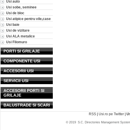
Usi auto
Usi sobe, seminee
Usi de bloc
Usi atipice pentru vile,case
Usi baie
Usi de vizitare
Usi ALA metalice
Usi Filomuro
PORTI SI GRILAJE
COMPONENTE USI
ACCESORII USI
SERVICII USI
ACCESORII PORTI SI
GRILAJE
BALUSTRADE SI SCARI
RSS
|
Usi.ro pe Twitter
|
U
© 2019
S.C. Directories Management System