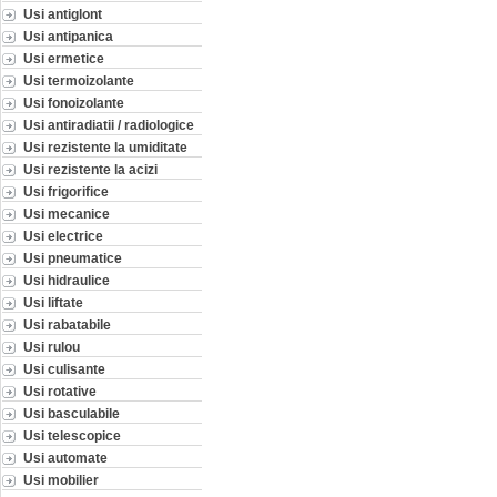
Usi antiglont
Usi antipanica
Usi ermetice
Usi termoizolante
Usi fonoizolante
Usi antiradiatii / radiologice
Usi rezistente la umiditate
Usi rezistente la acizi
Usi frigorifice
Usi mecanice
Usi electrice
Usi pneumatice
Usi hidraulice
Usi liftate
Usi rabatabile
Usi rulou
Usi culisante
Usi rotative
Usi basculabile
Usi telescopice
Usi automate
Usi mobilier