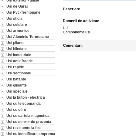
Usi exterior - duble
Usi de Garaj
Descriere
Usi Pvc-Termopane
Usi sticla
Domenii de activitate
Usi celulare
Usi
Usi armonice
Componente usi
Usi Aluminiu-Termopane
Usi pliante
Comentarii:
Usi blindate
Usi industriale
Usi antiefractie
Usi rapide
Usi sectionale
Usi batante
Usi glisante
Usi speciale
Usi la buton - electrica
Usi cu telecomanda
Usi cu cifru
Usi cu cartela magnetica
Usi cu senzor de prezenta
Usi rezistente la foc
Usi cu identificare amprenta