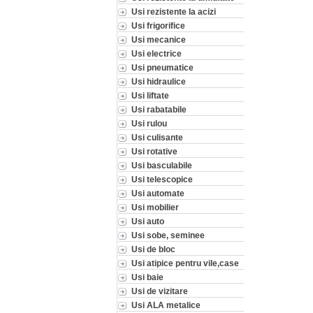
Usi rezistente la acizi
Usi frigorifice
Usi mecanice
Usi electrice
Usi pneumatice
Usi hidraulice
Usi liftate
Usi rabatabile
Usi rulou
Usi culisante
Usi rotative
Usi basculabile
Usi telescopice
Usi automate
Usi mobilier
Usi auto
Usi sobe, seminee
Usi de bloc
Usi atipice pentru vile,case
Usi baie
Usi de vizitare
Usi ALA metalice