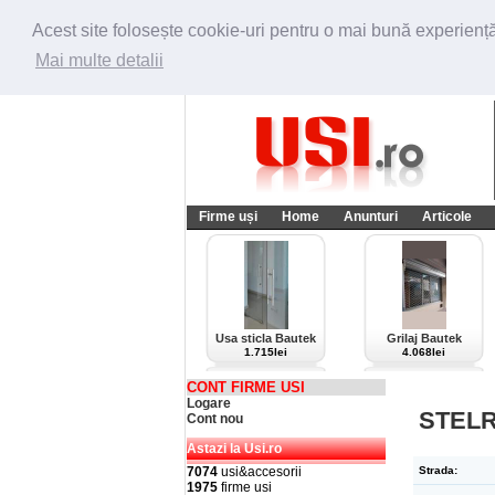
Acest site folosește cookie-uri pentru o mai bună experiență 
Mai multe detalii
Firme uși
Home
Anunturi
Articole
Usa sticla Bautek
Grilaj Bautek
1.715lei
4.068lei
CONT FIRME USI
Logare
STEL
Cont nou
Astazi la Usi.ro
7074
usi&accesorii
Strada:
1975
firme usi