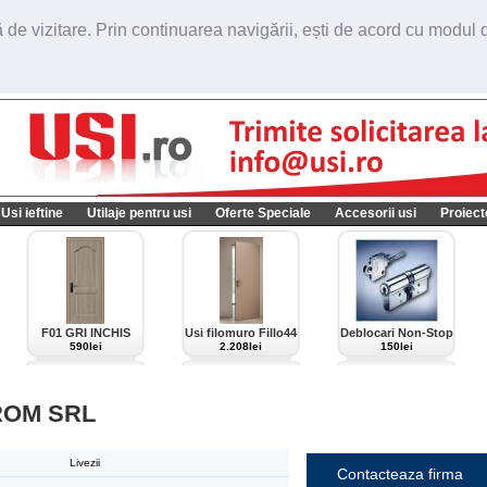
de vizitare. Prin continuarea navigării, ești de acord cu modul de
Usi ieftine
Utilaje pentru usi
Oferte Speciale
Accesorii usi
Proiect
F01 GRI INCHIS
Usi filomuro Fillo44
Deblocari Non-Stop
import Italia
590lei
2.208lei
150lei
ROM SRL
Livezii
Contacteaza firma