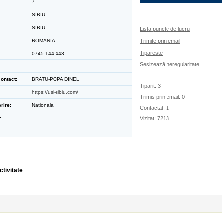
7
SIBIU
SIBIU
Lista puncte de lucru
ROMANIA
Trimite prin email
Tipareste
0745.144.443
Sesizează neregularitate
ontact:
BRATU-POPA DINEL
Tiparit: 3
https://usi-sibiu.com/
Trimis prin email: 0
rire:
Nationala
Contactat: 1
e:
Vizitat: 7213
ctivitate