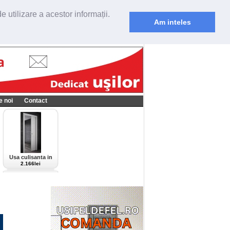
 utilizare a acestor informații.
Am inteles
e noi
Contact
Usa culisanta in
perete Scrigno,
2.166lei
model Cieca,
culoare alba-bianco