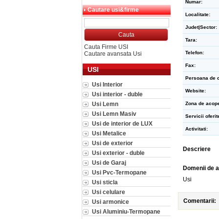
Numar:
Cautare usi&firme
Localitate:
Judet|Sector:
Tara:
Cauta Firme USI
Telefon:
Cautare avansata Usi
Fax:
USI
Persoana de c
Usi Interior
Website:
Usi interior - duble
Usi Lemn
Zona de acope
Usi Lemn Masiv
Servicii oferit
Usi de interior de LUX
Activitati:
Usi Metalice
Usi de exterior
Descriere
Usi exterior - duble
Usi de Garaj
Domenii de a
Usi Pvc-Termopane
Usi
Usi sticla
Usi celulare
Comentarii:
Usi armonice
Usi Aluminiu-Termopane