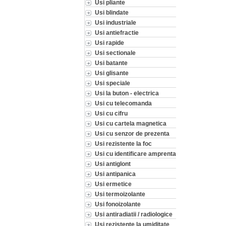
Usi pliante
Usi blindate
Usi industriale
Usi antiefractie
Usi rapide
Usi sectionale
Usi batante
Usi glisante
Usi speciale
Usi la buton - electrica
Usi cu telecomanda
Usi cu cifru
Usi cu cartela magnetica
Usi cu senzor de prezenta
Usi rezistente la foc
Usi cu identificare amprenta
Usi antiglont
Usi antipanica
Usi ermetice
Usi termoizolante
Usi fonoizolante
Usi antiradiatii / radiologice
Usi rezistente la umiditate