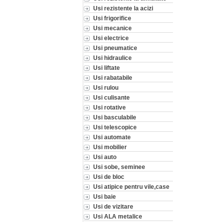
Usi rezistente la acizi
Usi frigorifice
Usi mecanice
Usi electrice
Usi pneumatice
Usi hidraulice
Usi liftate
Usi rabatabile
Usi rulou
Usi culisante
Usi rotative
Usi basculabile
Usi telescopice
Usi automate
Usi mobilier
Usi auto
Usi sobe, seminee
Usi de bloc
Usi atipice pentru vile,case
Usi baie
Usi de vizitare
Usi ALA metalice