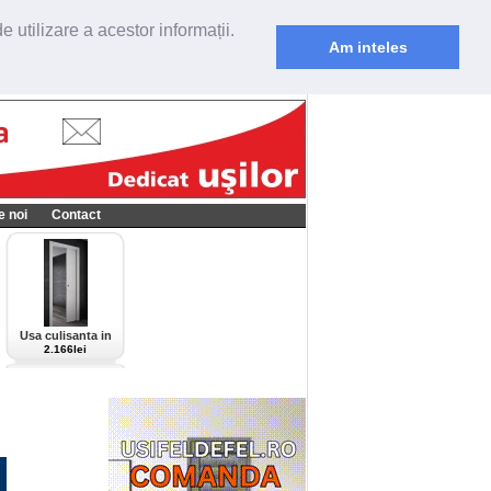
 utilizare a acestor informații.
Am inteles
e noi
Contact
Usa culisanta in
perete Scrigno,
2.166lei
model Cieca,
culoare alba-bianco