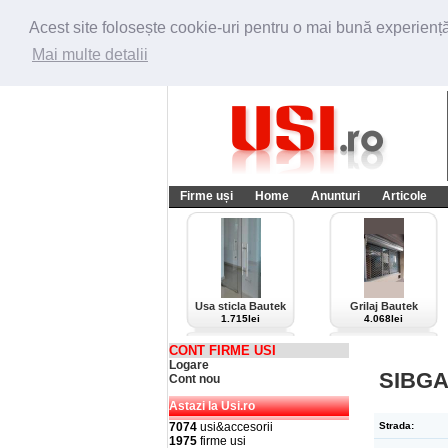
Acest site folosește cookie-uri pentru o mai bună experiență 
Mai multe detalii
Firme uși
Home
Anunturi
Articole
Usa sticla Bautek
Grilaj Bautek
1.715lei
4.068lei
CONT FIRME USI
Logare
SIBGA
Cont nou
Astazi la Usi.ro
7074
usi&accesorii
Strada:
1975
firme usi