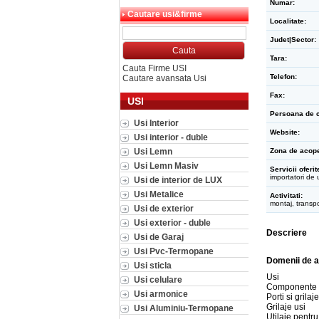
Numar:
Cautare usi&firme
Localitate:
Judet|Sector:
Tara:
Cauta Firme USI
Telefon:
Cautare avansata Usi
Fax:
USI
Persoana de c
Usi Interior
Website:
Usi interior - duble
Usi Lemn
Zona de acope
Usi Lemn Masiv
Servicii oferit
importatori de 
Usi de interior de LUX
Usi Metalice
Activitati:
montaj, transpo
Usi de exterior
Usi exterior - duble
Descriere
Usi de Garaj
Usi Pvc-Termopane
Domenii de a
Usi sticla
Usi
Usi celulare
Componente 
Usi armonice
Porti si grilaje
Grilaje usi
Usi Aluminiu-Termopane
Utilaje pentru