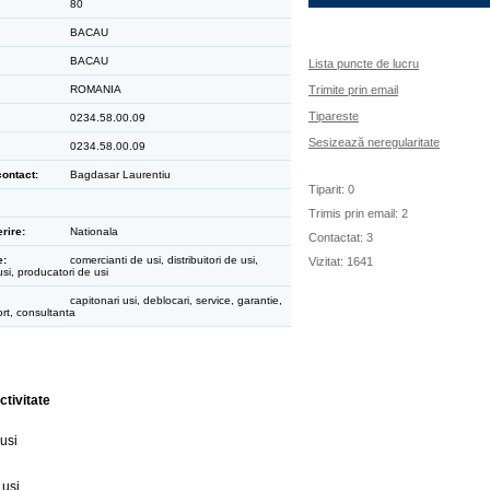
80
BACAU
BACAU
Lista puncte de lucru
ROMANIA
Trimite prin email
Tipareste
0234.58.00.09
Sesizează neregularitate
0234.58.00.09
ontact:
Bagdasar Laurentiu
Tiparit: 0
Trimis prin email: 2
rire:
Nationala
Contactat: 3
e:
comercianti de usi, distribuitori de usi,
Vizitat: 1641
usi, producatori de usi
capitonari usi, deblocari, service, garantie,
rt, consultanta
ctivitate
usi
 usi