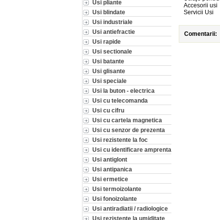
Usi pliante
Accesorii usi
Usi blindate
Servicii Usi
Usi industriale
Usi antiefractie
Comentarii:
Usi rapide
Usi sectionale
Usi batante
Usi glisante
Usi speciale
Usi la buton - electrica
Usi cu telecomanda
Usi cu cifru
Usi cu cartela magnetica
Usi cu senzor de prezenta
Usi rezistente la foc
Usi cu identificare amprenta
Usi antiglont
Usi antipanica
Usi ermetice
Usi termoizolante
Usi fonoizolante
Usi antiradiatii / radiologice
Usi rezistente la umiditate