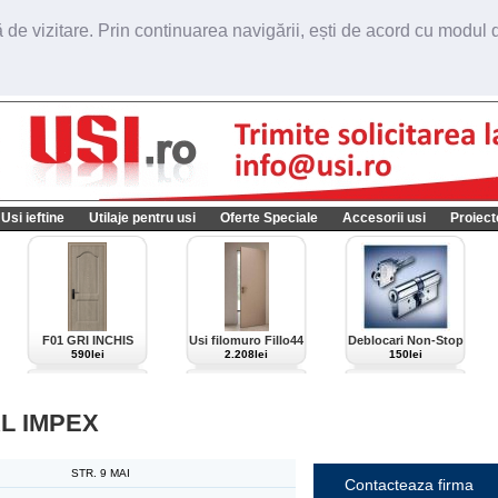
de vizitare. Prin continuarea navigării, ești de acord cu modul de
Usi ieftine
Utilaje pentru usi
Oferte Speciale
Accesorii usi
Proiect
F01 GRI INCHIS
Usi filomuro Fillo44
Deblocari Non-Stop
import Italia
590lei
2.208lei
150lei
L IMPEX
STR. 9 MAI
Contacteaza firma