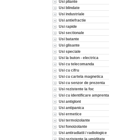
Usi pliante
Usi blindate
Usi industriale
Usi antiefractie
Usi rapide
Usi sectionale
Usi batante
Usi glisante
Usi speciale
Usi la buton - electrica
Usi cu telecomanda
Usi cu cifru
Usi cu cartela magnetica
Usi cu senzor de prezenta
Usi rezistente la foc
Usi cu identificare amprenta
Usi antiglont
Usi antipanica
Usi ermetice
Usi termoizolante
Usi fonoizolante
Usi antiradiatii / radiologice
Usi rezistente la umiditate