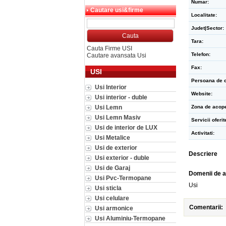
Numar:
Cautare usi&firme
Localitate:
Judet|Sector:
Tara:
Cauta Firme USI
Telefon:
Cautare avansata Usi
Fax:
USI
Persoana de c
Usi Interior
Website:
Usi interior - duble
Usi Lemn
Zona de acope
Usi Lemn Masiv
Servicii oferit
Usi de interior de LUX
Activitati:
Usi Metalice
Usi de exterior
Descriere
Usi exterior - duble
Usi de Garaj
Domenii de a
Usi Pvc-Termopane
Usi
Usi sticla
Usi celulare
Comentarii:
Usi armonice
Usi Aluminiu-Termopane