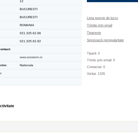
12
BUCURESTI
BUCURESTI
Lista puncte de lucru
ROMANIA
Trimite prin email
Tipareste
021.335.62.96
Sesizează neregularitate
021.335.62.92
ontact:
Tiparit: 0
www.setalarm.ro
Trimis prin email: 0
rire:
Nationala
Contactat: 0
e:
Vizitat: 1335
ctivitate