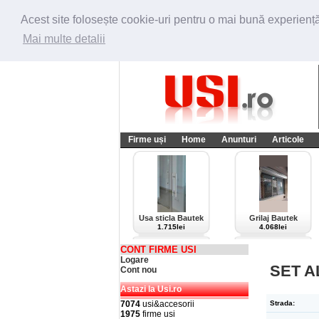
Acest site folosește cookie-uri pentru o mai bună experiență 
Mai multe detalii
Firme uși
Home
Anunturi
Articole
Usa sticla Bautek
Grilaj Bautek
1.715lei
4.068lei
CONT FIRME USI
Logare
SET A
Cont nou
Astazi la Usi.ro
7074
usi&accesorii
Strada:
1975
firme usi