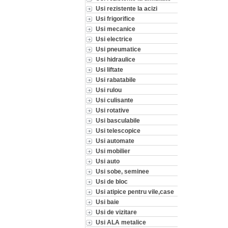
Usi rezistente la acizi
Usi frigorifice
Usi mecanice
Usi electrice
Usi pneumatice
Usi hidraulice
Usi liftate
Usi rabatabile
Usi rulou
Usi culisante
Usi rotative
Usi basculabile
Usi telescopice
Usi automate
Usi mobilier
Usi auto
Usi sobe, seminee
Usi de bloc
Usi atipice pentru vile,case
Usi baie
Usi de vizitare
Usi ALA metalice