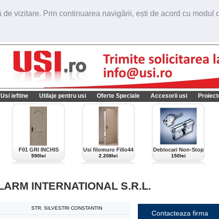
de vizitare. Prin continuarea navigării, ești de acord cu modul de
Usi ieftine
Utilaje pentru usi
Oferte Speciale
Accesorii usi
Proiect
F01 GRI INCHIS
Usi filomuro Fillo44
Deblocari Non-Stop
import Italia
590lei
2.208lei
150lei
LARM INTERNATIONAL S.R.L.
STR. SILVESTRI CONSTANTIN
Contacteaza firma