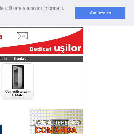
 utilizare a acestor informații.
Am inteles
e noi
Contact
Usa culisanta in
perete Scrigno,
2.166lei
model Cieca,
culoare alba-bianco