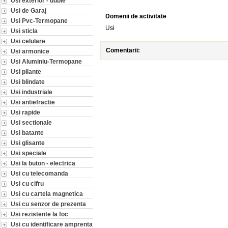
Usi exterior - duble
Usi de Garaj
Domenii de activitate
Usi Pvc-Termopane
Usi
Usi sticla
Usi celulare
Comentarii:
Usi armonice
Usi Aluminiu-Termopane
Usi pliante
Usi blindate
Usi industriale
Usi antiefractie
Usi rapide
Usi sectionale
Usi batante
Usi glisante
Usi speciale
Usi la buton - electrica
Usi cu telecomanda
Usi cu cifru
Usi cu cartela magnetica
Usi cu senzor de prezenta
Usi rezistente la foc
Usi cu identificare amprenta