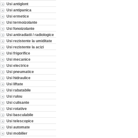
Usi antiglont
Usi antipanica
Usi ermetice
Usi termoizolante
Usi fonoizolante
Usi antiradiatii / radiologice
Usi rezistente la umiditate
Usi rezistente la acizi
Usi frigorifice
Usi mecanice
Usi electrice
Usi pneumatice
Usi hidraulice
Usi liftate
Usi rabatabile
Usi rulou
Usi culisante
Usi rotative
Usi basculabile
Usi telescopice
Usi automate
Usi mobilier