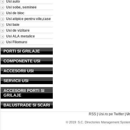
Usi auto
Usi sobe, seminee
Usi de bloc
Usi atipice pentru vile,case
Usi baie
Usi de vizitare
Usi ALA metalice
Usi Filomuro
PORTI SI GRILAJE
COMPONENTE USI
ACCESORII USI
SERVICII USI
ACCESORII PORTI SI
GRILAJE
BALUSTRADE SI SCARI
RSS
|
Usi.ro pe Twitter
|
U
© 2019
S.C. Directories Management System