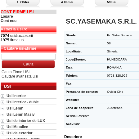
1.715lei
4.068lei
590lei
CONT FIRME USI
Logare
SC.YASEMAKA S.R.L.
Cont nou
Astazi la Usi.ro
7074
usi&accesorii
Strada:
Pr. Nistor Socaciu
1975
firme usi
Numar:
58
Cautare usi&firme
Localitate:
Simeria
Judet|Sector:
HUNEDOARA
Tara:
ROMANIA
Cauta Firme USI
Telefon:
0728.328.927
Cautare avansata Usi
Fax:
USI
Persoana de contact:
Ovidiu Cinc
Usi Interior
Website:
Usi interior - duble
Usi Lemn
Zona de acoperire:
Judeteana
Usi Lemn Masiv
Servicii oferite:
Usi de interior de LUX
Activitati:
Usi Metalice
Usi de exterior
Descriere