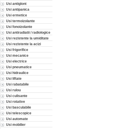
Usi antiglont
Usi antipanica
Usi ermetice
Usi termoizolante
Usi fonoizolante
Usi antiradiatii / radiologice
Usi rezistente la umiditate
Usi rezistente la acizi
Usi frigorifice
Usi mecanice
Usi electrice
Usi pneumatice
Usi hidraulice
Usi liftate
Usi rabatabile
Usi rulou
Usi culisante
Usi rotative
Usi basculabile
Usi telescopice
Usi automate
Usi mobilier