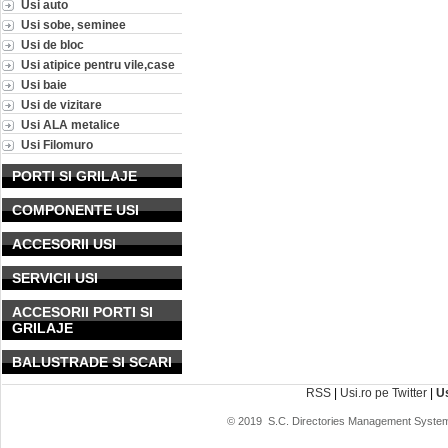
Usi auto
Usi sobe, seminee
Usi de bloc
Usi atipice pentru vile,case
Usi baie
Usi de vizitare
Usi ALA metalice
Usi Filomuro
PORTI SI GRILAJE
COMPONENTE USI
ACCESORII USI
SERVICII USI
ACCESORII PORTI SI
GRILAJE
BALUSTRADE SI SCARI
RSS
|
Usi.ro pe Twitter
|
U
© 2019
S.C. Directories Management System