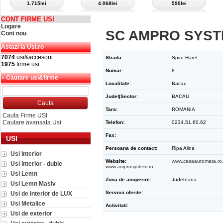
1.715lei
4.068lei
590lei
CONT FIRME USI
Logare
SC AMPRO SYST
Cont nou
Astazi la Usi.ro
7074
usi&accesorii
Strada:
Spiru Haret
1975
firme usi
Numar:
8
Cautare usi&firme
Localitate:
Bacau
Judet|Sector:
BACAU
Tara:
ROMANIA
Cauta Firme USI
Cautare avansata Usi
Telefon:
0234.51.60.62
Fax:
USI
Persoana de contact:
Ripa Alina
Usi Interior
Website:
www.casaautomata.ro
Usi interior - duble
www.amprosystem.ro
Usi Lemn
Zona de acoperire:
Judeteana
Usi Lemn Masiv
Servicii oferite:
Usi de interior de LUX
Usi Metalice
Activitati:
Usi de exterior