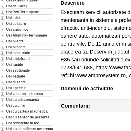
Usi exterior - duble
Descriere
Usi de Garaj
Executam servicii autorizate de
Usi Pvc-Termopane
Usi sticla
mentenanta in sistemele profes
Usi celulare
efractie, anti-incendiu, siste
Usi armonice
bariere auto, automatizari porti
Usi Aluminiu-Termopane
Usi pliante
pentru vile. De 11 ani oferim s
Usi blindate
afacerea ta. Deservim judetul 
Usi industriale
E85 sau oriunde solicitati o e
Usi antiefractie
Usi rapide
0728/641.688, https://www.fa
Usi sectionale
ref=hl www.amprosystem.ro, 
Usi batante
Usi glisante
Domenii de activitate
Usi speciale
Usi la buton - electrica
Usi cu telecomanda
Comentarii:
Usi cu cifru
Usi cu cartela magnetica
Usi cu senzor de prezenta
Usi rezistente la foc
Usi cu identificare amprenta