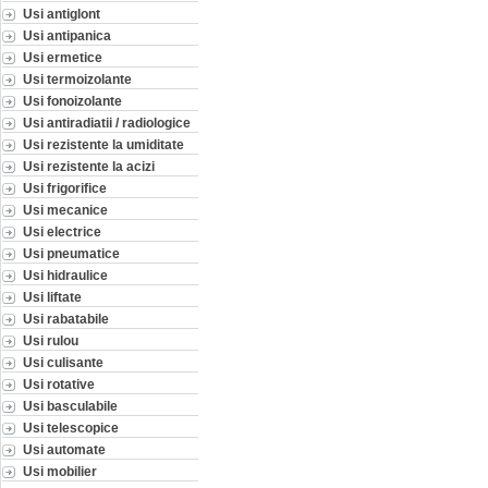
Usi antiglont
Usi antipanica
Usi ermetice
Usi termoizolante
Usi fonoizolante
Usi antiradiatii / radiologice
Usi rezistente la umiditate
Usi rezistente la acizi
Usi frigorifice
Usi mecanice
Usi electrice
Usi pneumatice
Usi hidraulice
Usi liftate
Usi rabatabile
Usi rulou
Usi culisante
Usi rotative
Usi basculabile
Usi telescopice
Usi automate
Usi mobilier