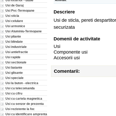
Usi exterior - duble
Activitati:
Usi de Garaj
Usi Pvc-Termopane
Descriere
Usi sticla
Usi de sticla, pereti despartitor
Usi celulare
Usi armonice
securizata
Usi Aluminiu-Termopane
Usi pliante
Domenii de activitate
Usi blindate
Usi
Usi industriale
Componente usi
Usi antiefractie
Accesorii usi
Usi rapide
Usi sectionale
Usi batante
Comentarii:
Usi glisante
Usi speciale
Usi la buton - electrica
Usi cu telecomanda
Usi cu cifru
Usi cu cartela magnetica
Usi cu senzor de prezenta
Usi rezistente la foc
Usi cu identificare amprenta