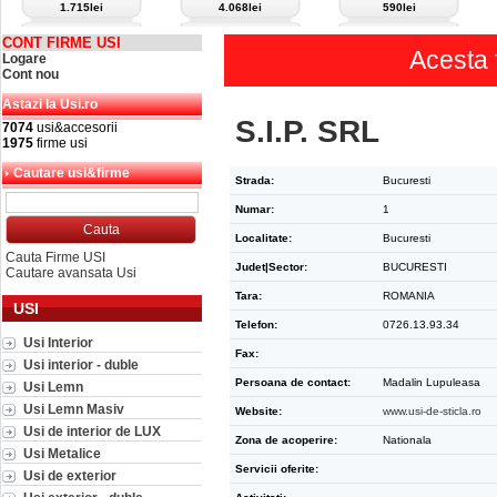
1.715lei
4.068lei
590lei
CONT FIRME USI
Acesta 
Logare
Cont nou
Astazi la Usi.ro
S.I.P. SRL
7074
usi&accesorii
1975
firme usi
Cautare usi&firme
Strada:
Bucuresti
Numar:
1
Localitate:
Bucuresti
Cauta Firme USI
Judet|Sector:
BUCURESTI
Cautare avansata Usi
Tara:
ROMANIA
USI
Telefon:
0726.13.93.34
Usi Interior
Fax:
Usi interior - duble
Persoana de contact:
Madalin Lupuleasa
Usi Lemn
Usi Lemn Masiv
Website:
www.usi-de-sticla.ro
Usi de interior de LUX
Zona de acoperire:
Nationala
Usi Metalice
Servicii oferite:
Usi de exterior