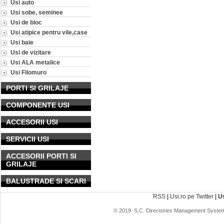
Usi auto
Usi sobe, seminee
Usi de bloc
Usi atipice pentru vile,case
Usi baie
Usi de vizitare
Usi ALA metalice
Usi Filomuro
PORTI SI GRILAJE
COMPONENTE USI
ACCESORII USI
SERVICII USI
ACCESORII PORTI SI
GRILAJE
BALUSTRADE SI SCARI
RSS
|
Usi.ro pe Twitter
|
U
© 2019
S.C. Directories Management System