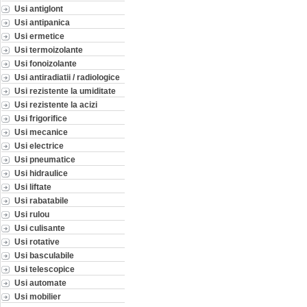
Usi antiglont
Usi antipanica
Usi ermetice
Usi termoizolante
Usi fonoizolante
Usi antiradiatii / radiologice
Usi rezistente la umiditate
Usi rezistente la acizi
Usi frigorifice
Usi mecanice
Usi electrice
Usi pneumatice
Usi hidraulice
Usi liftate
Usi rabatabile
Usi rulou
Usi culisante
Usi rotative
Usi basculabile
Usi telescopice
Usi automate
Usi mobilier