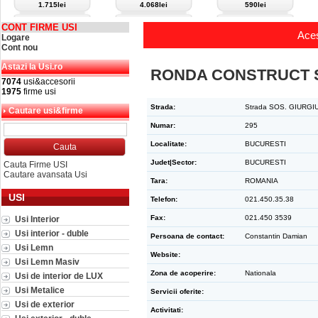
1.715lei
4.068lei
590lei
CONT FIRME USI
Aces
Logare
Cont nou
Astazi la Usi.ro
RONDA CONSTRUCT S
7074
usi&accesorii
1975
firme usi
Strada:
Strada SOS. GIURGIUL
Cautare usi&firme
Numar:
295
Localitate:
BUCURESTI
Judet|Sector:
BUCURESTI
Cauta Firme USI
Cautare avansata Usi
Tara:
ROMANIA
USI
Telefon:
021.450.35.38
Fax:
021.450 3539
Usi Interior
Usi interior - duble
Persoana de contact:
Constantin Damian
Usi Lemn
Website:
Usi Lemn Masiv
Zona de acoperire:
Nationala
Usi de interior de LUX
Usi Metalice
Servicii oferite:
Usi de exterior
Activitati: