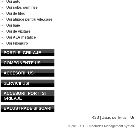
Usi auto
Usi sobe, seminee
Usi de bloc
Usi atipice pentru vile,case
Usi baie
Usi de vizitare
Usi ALA metalice
Usi Filomuro
PORTI SI GRILAJE
COMPONENTE USI
ACCESORII USI
SERVICII USI
ACCESORII PORTI SI
GRILAJE
BALUSTRADE SI SCARI
RSS
|
Usi.ro pe Twitter
|
U
© 2019
S.C. Directories Management System