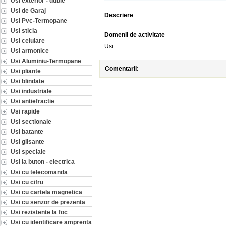
Usi exterior - duble
Usi de Garaj
Descriere
Usi Pvc-Termopane
Usi sticla
Domenii de activitate
Usi celulare
Usi
Usi armonice
Usi Aluminiu-Termopane
Comentarii:
Usi pliante
Usi blindate
Usi industriale
Usi antiefractie
Usi rapide
Usi sectionale
Usi batante
Usi glisante
Usi speciale
Usi la buton - electrica
Usi cu telecomanda
Usi cu cifru
Usi cu cartela magnetica
Usi cu senzor de prezenta
Usi rezistente la foc
Usi cu identificare amprenta