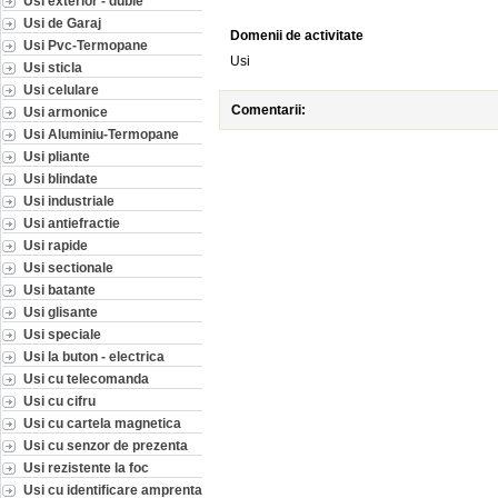
Usi exterior - duble
Usi de Garaj
Domenii de activitate
Usi Pvc-Termopane
Usi
Usi sticla
Usi celulare
Comentarii:
Usi armonice
Usi Aluminiu-Termopane
Usi pliante
Usi blindate
Usi industriale
Usi antiefractie
Usi rapide
Usi sectionale
Usi batante
Usi glisante
Usi speciale
Usi la buton - electrica
Usi cu telecomanda
Usi cu cifru
Usi cu cartela magnetica
Usi cu senzor de prezenta
Usi rezistente la foc
Usi cu identificare amprenta