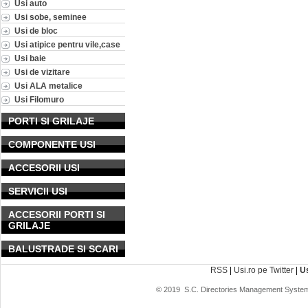
Usi auto
Usi sobe, seminee
Usi de bloc
Usi atipice pentru vile,case
Usi baie
Usi de vizitare
Usi ALA metalice
Usi Filomuro
PORTI SI GRILAJE
COMPONENTE USI
ACCESORII USI
SERVICII USI
ACCESORII PORTI SI
GRILAJE
BALUSTRADE SI SCARI
RSS
|
Usi.ro pe Twitter
|
U
© 2019
S.C. Directories Management System