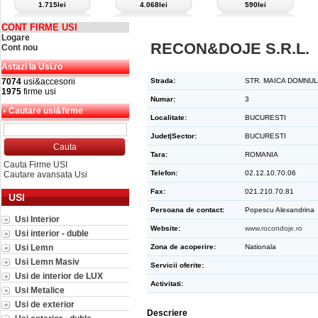
1.715lei
4.068lei
590lei
CONT FIRME USI
Logare
RECON&DOJE S.R.L.
Cont nou
Astazi la Usi.ro
7074
usi&accesorii
Strada:
STR. MAICA DOMNUL
1975
firme usi
Numar:
3
Cautare usi&firme
Localitate:
BUCURESTI
Judet|Sector:
BUCURESTI
Tara:
ROMANIA
Cauta Firme USI
Telefon:
02.12.10.70.06
Cautare avansata Usi
Fax:
021.210.70.81
USI
Persoana de contact:
Popescu Alexandrina
Usi Interior
Website:
www.rocondoje.ro
Usi interior - duble
Usi Lemn
Zona de acoperire:
Nationala
Usi Lemn Masiv
Servicii oferite:
Usi de interior de LUX
Activitati:
Usi Metalice
Usi de exterior
Descriere