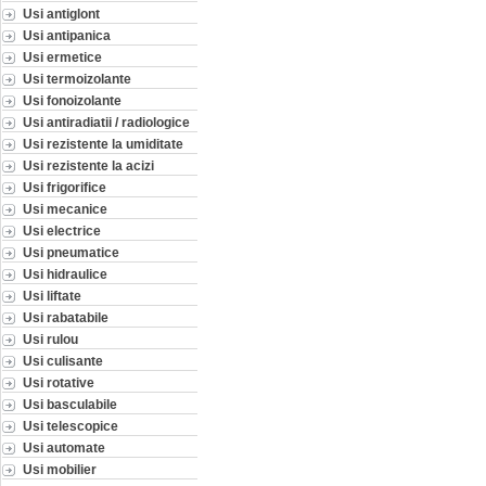
Usi antiglont
Usi antipanica
Usi ermetice
Usi termoizolante
Usi fonoizolante
Usi antiradiatii / radiologice
Usi rezistente la umiditate
Usi rezistente la acizi
Usi frigorifice
Usi mecanice
Usi electrice
Usi pneumatice
Usi hidraulice
Usi liftate
Usi rabatabile
Usi rulou
Usi culisante
Usi rotative
Usi basculabile
Usi telescopice
Usi automate
Usi mobilier