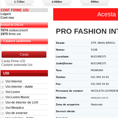
1.715lei
4.068lei
590lei
CONT FIRME USI
Acesta 
Logare
Cont nou
Astazi la Usi.ro
PRO FASHION IN
7074
usi&accesorii
1975
firme usi
Cautare usi&firme
Strada:
STR. MIHAI BRAVU,
Numar:
510B
Localitate:
BUCURESTI
Cauta Firme USI
Judet|Sector:
BUCURESTI
Cautare avansata Usi
Tara:
ROMANIA
USI
Telefon:
031 805 26 92
Usi Interior
Fax:
031 805 26 92
Usi interior - duble
Persoana de contact:
NICOLETA LEORDEN
Usi Lemn
Usi Lemn Masiv
Website:
www.pro-usi.ro
Usi de interior de LUX
Zona de acoperire:
Nationala
Usi Metalice
Servicii oferite:
Usi de exterior