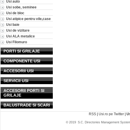
Usi auto
Usi sobe, seminee
Usi de bloc
Usi atipice pentru vile,case
Usi baie
Usi de vizitare
Usi ALA metalice
Usi Filomuro
PORTI SI GRILAJE
COMPONENTE USI
ACCESORII USI
SERVICII USI
ACCESORII PORTI SI
GRILAJE
BALUSTRADE SI SCARI
RSS
|
Usi.ro pe Twitter
|
U
© 2019
S.C. Directories Management System