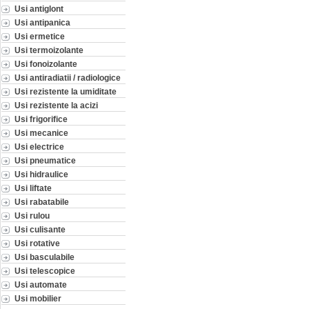
Usi antiglont
Usi antipanica
Usi ermetice
Usi termoizolante
Usi fonoizolante
Usi antiradiatii / radiologice
Usi rezistente la umiditate
Usi rezistente la acizi
Usi frigorifice
Usi mecanice
Usi electrice
Usi pneumatice
Usi hidraulice
Usi liftate
Usi rabatabile
Usi rulou
Usi culisante
Usi rotative
Usi basculabile
Usi telescopice
Usi automate
Usi mobilier