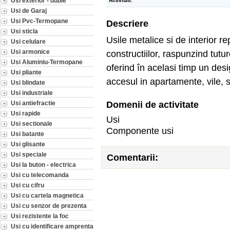
Usi exterior - duble
Activitati:
Usi de Garaj
Usi Pvc-Termopane
Descriere
Usi sticla
Usile metalice si de interior 
Usi celulare
Usi armonice
constructiilor, raspunzind tutur
Usi Aluminiu-Termopane
oferind în acelasi timp un desi
Usi pliante
accesul in apartamente, vile, s
Usi blindate
Usi industriale
Domenii de activitate
Usi antiefractie
Usi rapide
Usi
Usi sectionale
Componente usi
Usi batante
Usi glisante
Usi speciale
Comentarii:
Usi la buton - electrica
Usi cu telecomanda
Usi cu cifru
Usi cu cartela magnetica
Usi cu senzor de prezenta
Usi rezistente la foc
Usi cu identificare amprenta