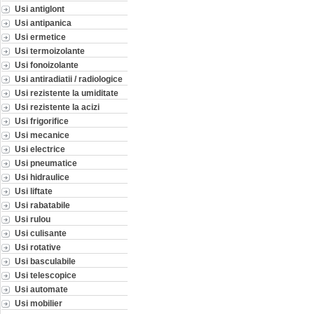
Usi antiglont
Usi antipanica
Usi ermetice
Usi termoizolante
Usi fonoizolante
Usi antiradiatii / radiologice
Usi rezistente la umiditate
Usi rezistente la acizi
Usi frigorifice
Usi mecanice
Usi electrice
Usi pneumatice
Usi hidraulice
Usi liftate
Usi rabatabile
Usi rulou
Usi culisante
Usi rotative
Usi basculabile
Usi telescopice
Usi automate
Usi mobilier