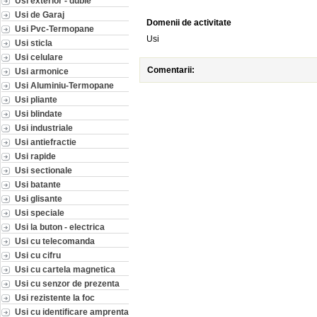
Usi exterior - duble
Usi de Garaj
Domenii de activitate
Usi Pvc-Termopane
Usi
Usi sticla
Usi celulare
Comentarii:
Usi armonice
Usi Aluminiu-Termopane
Usi pliante
Usi blindate
Usi industriale
Usi antiefractie
Usi rapide
Usi sectionale
Usi batante
Usi glisante
Usi speciale
Usi la buton - electrica
Usi cu telecomanda
Usi cu cifru
Usi cu cartela magnetica
Usi cu senzor de prezenta
Usi rezistente la foc
Usi cu identificare amprenta