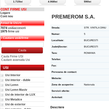
1.715lei
4.068lei
590lei
CONT FIRME USI
Logare
PREMEROM S.A.
Cont nou
Astazi la Usi.ro
7074
usi&accesorii
Strada:
STR. VINTILA DINU
1975
firme usi
Numar:
5
Cautare usi&firme
Localitate:
BUCURESTI
Judet|Sector:
BUCURESTI
Tara:
ROMANIA
Cauta Firme USI
Telefon:
Cautare avansata Usi
Fax:
USI
Persoana de contact:
Usi Interior
Website:
Usi interior - duble
Usi Lemn
Zona de acoperire:
Nationala
Usi Lemn Masiv
Servicii oferite:
Usi de interior de LUX
Activitati:
Usi Metalice
Usi de exterior
Descriere