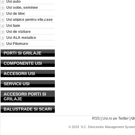
Usi auto
Usi sobe, seminee
Usi de bloc
Usi atipice pentru vile,case
Usi baie
Usi de vizitare
Usi ALA metalice
Usi Filomuro
PORTI SI GRILAJE
COMPONENTE USI
ACCESORII USI
SERVICII USI
ACCESORII PORTI SI
GRILAJE
BALUSTRADE SI SCARI
RSS
|
Usi.ro pe Twitter
|
U
© 2019
S.C. Directories Management System