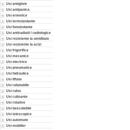
Usi antiglont
Usi antipanica
Usi ermetice
Usi termoizolante
Usi fonoizolante
Usi antiradiatii / radiologice
Usi rezistente la umiditate
Usi rezistente la acizi
Usi frigorifice
Usi mecanice
Usi electrice
Usi pneumatice
Usi hidraulice
Usi liftate
Usi rabatabile
Usi rulou
Usi culisante
Usi rotative
Usi basculabile
Usi telescopice
Usi automate
Usi mobilier