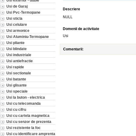
Usi exterior - duble
Usi de Garaj
Descriere
Usi Pvc-Termopane
NULL
Usi sticla
Usi celulare
Domenii de activitate
Usi armonice
Usi
Usi Aluminiu-Termopane
Usi pliante
Usi blindate
Comentarii:
Usi industriale
Usi antiefractie
Usi rapide
Usi sectionale
Usi batante
Usi glisante
Usi speciale
Usi la buton - electrica
Usi cu telecomanda
Usi cu cifru
Usi cu cartela magnetica
Usi cu senzor de prezenta
Usi rezistente la foc
Usi cu identificare amprenta