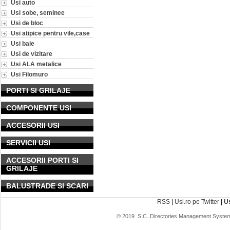
Usi auto
Usi sobe, seminee
Usi de bloc
Usi atipice pentru vile,case
Usi baie
Usi de vizitare
Usi ALA metalice
Usi Filomuro
PORTI SI GRILAJE
COMPONENTE USI
ACCESORII USI
SERVICII USI
ACCESORII PORTI SI
GRILAJE
BALUSTRADE SI SCARI
RSS
|
Usi.ro pe Twitter
|
U
© 2019
S.C. Directories Management System