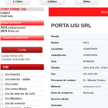
1.715lei
4.068lei
590lei
CONT FIRME USI
Aces
Logare
Cont nou
Astazi la Usi.ro
PORTA USI SRL
7074
usi&accesorii
1975
firme usi
Strada:
Cautare usi&firme
Numar:
NULL
Localitate:
CONSTANTA
Judet|Sector:
CONSTANTA
Cauta Firme USI
Cautare avansata Usi
Tara:
ROMANIA
USI
Telefon:
0241.619.163, 0788.
Fax:
241.619.163
Usi Interior
Usi interior - duble
Persoana de contact:
Ec. Mihaela Chelaru
Usi Lemn
Website:
www.porta-usi.ro
Usi Lemn Masiv
Zona de acoperire:
Nationala
Usi de interior de LUX
Usi Metalice
Servicii oferite:
Usi de exterior
Activitati: