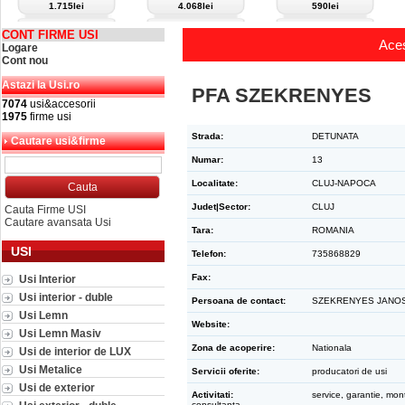
1.715lei
4.068lei
590lei
CONT FIRME USI
Aces
Logare
Cont nou
Astazi la Usi.ro
PFA SZEKRENYES
7074
usi&accesorii
1975
firme usi
Strada:
DETUNATA
Cautare usi&firme
Numar:
13
Localitate:
CLUJ-NAPOCA
Judet|Sector:
CLUJ
Cauta Firme USI
Cautare avansata Usi
Tara:
ROMANIA
USI
Telefon:
735868829
Fax:
Usi Interior
Usi interior - duble
Persoana de contact:
SZEKRENYES JANO
Usi Lemn
Website:
Usi Lemn Masiv
Zona de acoperire:
Nationala
Usi de interior de LUX
Usi Metalice
Servicii oferite:
producatori de usi
Usi de exterior
Activitati:
service, garantie, mont
consultanta