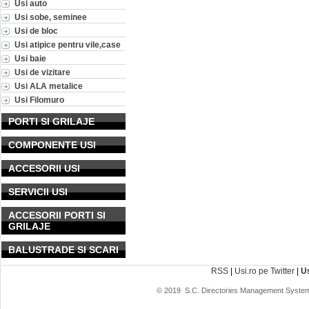
Usi auto
Usi sobe, seminee
Usi de bloc
Usi atipice pentru vile,case
Usi baie
Usi de vizitare
Usi ALA metalice
Usi Filomuro
PORTI SI GRILAJE
COMPONENTE USI
ACCESORII USI
SERVICII USI
ACCESORII PORTI SI
GRILAJE
BALUSTRADE SI SCARI
RSS
|
Usi.ro pe Twitter
|
U
© 2019
S.C. Directories Management System