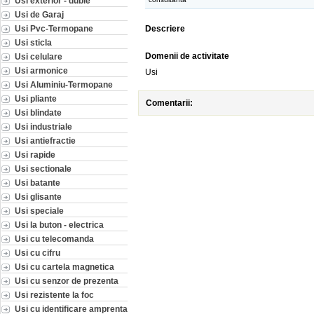
Usi exterior - duble
Usi de Garaj
Usi Pvc-Termopane
Descriere
Usi sticla
Domenii de activitate
Usi celulare
Usi armonice
Usi
Usi Aluminiu-Termopane
Usi pliante
Comentarii:
Usi blindate
Usi industriale
Usi antiefractie
Usi rapide
Usi sectionale
Usi batante
Usi glisante
Usi speciale
Usi la buton - electrica
Usi cu telecomanda
Usi cu cifru
Usi cu cartela magnetica
Usi cu senzor de prezenta
Usi rezistente la foc
Usi cu identificare amprenta