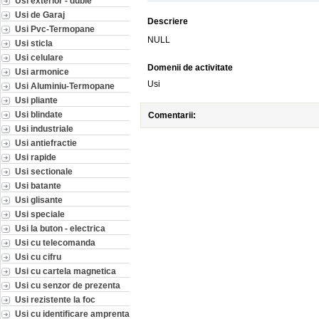
Usi exterior - duble
Usi de Garaj
Descriere
Usi Pvc-Termopane
NULL
Usi sticla
Usi celulare
Domenii de activitate
Usi armonice
Usi
Usi Aluminiu-Termopane
Usi pliante
Usi blindate
Comentarii:
Usi industriale
Usi antiefractie
Usi rapide
Usi sectionale
Usi batante
Usi glisante
Usi speciale
Usi la buton - electrica
Usi cu telecomanda
Usi cu cifru
Usi cu cartela magnetica
Usi cu senzor de prezenta
Usi rezistente la foc
Usi cu identificare amprenta