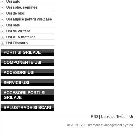
Usi auto
Usi sobe, seminee
Usi de bloc
Usi atipice pentru vile,case
Usi baie
Usi de vizitare
Usi ALA metalice
Usi Filomuro
PORTI SI GRILAJE
COMPONENTE USI
ACCESORII USI
SERVICII USI
ACCESORII PORTI SI
GRILAJE
BALUSTRADE SI SCARI
RSS
|
Usi.ro pe Twitter
|
U
© 2019
S.C. Directories Management System