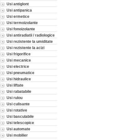
Usi antiglont
Usi antipanica
Usi ermetice
Usi termoizolante
Usi fonoizolante
Usi antiradiatii / radiologice
Usi rezistente la umiditate
Usi rezistente la acizi
Usi frigorifice
Usi mecanice
Usi electrice
Usi pneumatice
Usi hidraulice
Usi liftate
Usi rabatabile
Usi rulou
Usi culisante
Usi rotative
Usi basculabile
Usi telescopice
Usi automate
Usi mobilier