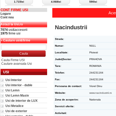
1.715lei
4.068lei
590lei
CONT FIRME USI
Aces
Logare
Cont nou
Astazi la Usi.ro
Nacindustrii
7074
usi&accesorii
1975
firme usi
Strada:
Cautare usi&firme
Numar:
NULL
Localitate:
Ploiesti
Judet|Sector:
PRAHOVA
Cauta Firme USI
Cautare avansata Usi
Tara:
ROMANIA
USI
Telefon:
244231164
Fax:
244231164
Usi Interior
Usi interior - duble
Persoana de contact:
Viorel Dinu
Usi Lemn
Website:
www.nacindustrii.ro
Usi Lemn Masiv
Zona de acoperire:
Nationala
Usi de interior de LUX
Usi Metalice
Servicii oferite:
Usi de exterior
Activitati: