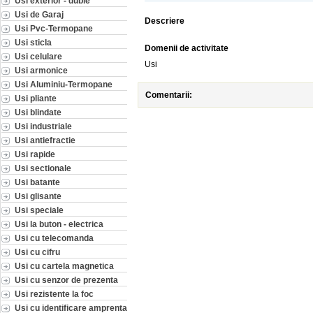
Usi exterior - duble
Usi de Garaj
Descriere
Usi Pvc-Termopane
Usi sticla
Domenii de activitate
Usi celulare
Usi
Usi armonice
Usi Aluminiu-Termopane
Comentarii:
Usi pliante
Usi blindate
Usi industriale
Usi antiefractie
Usi rapide
Usi sectionale
Usi batante
Usi glisante
Usi speciale
Usi la buton - electrica
Usi cu telecomanda
Usi cu cifru
Usi cu cartela magnetica
Usi cu senzor de prezenta
Usi rezistente la foc
Usi cu identificare amprenta