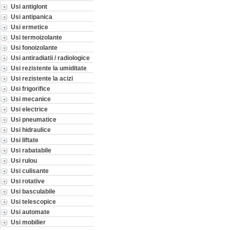
Usi antiglont
Usi antipanica
Usi ermetice
Usi termoizolante
Usi fonoizolante
Usi antiradiatii / radiologice
Usi rezistente la umiditate
Usi rezistente la acizi
Usi frigorifice
Usi mecanice
Usi electrice
Usi pneumatice
Usi hidraulice
Usi liftate
Usi rabatabile
Usi rulou
Usi culisante
Usi rotative
Usi basculabile
Usi telescopice
Usi automate
Usi mobilier