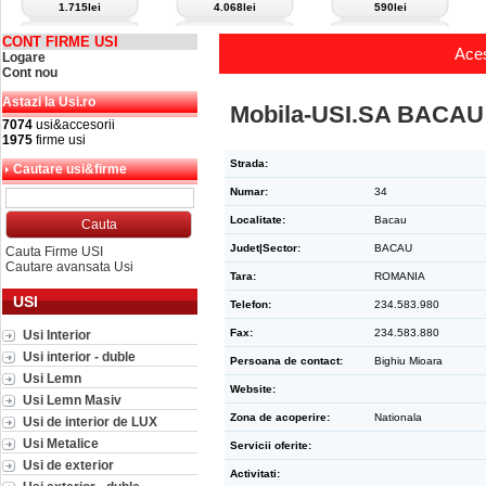
1.715lei
4.068lei
590lei
CONT FIRME USI
Aces
Logare
Cont nou
Astazi la Usi.ro
Mobila-USI.SA BACAU
7074
usi&accesorii
1975
firme usi
Strada:
Cautare usi&firme
Numar:
34
Localitate:
Bacau
Judet|Sector:
BACAU
Cauta Firme USI
Cautare avansata Usi
Tara:
ROMANIA
USI
Telefon:
234.583.980
Fax:
234.583.880
Usi Interior
Usi interior - duble
Persoana de contact:
Bighiu Mioara
Usi Lemn
Website:
Usi Lemn Masiv
Zona de acoperire:
Nationala
Usi de interior de LUX
Usi Metalice
Servicii oferite:
Usi de exterior
Activitati: