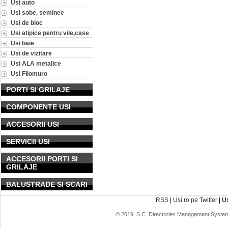
Usi auto
Usi sobe, seminee
Usi de bloc
Usi atipice pentru vile,case
Usi baie
Usi de vizitare
Usi ALA metalice
Usi Filomuro
PORTI SI GRILAJE
COMPONENTE USI
ACCESORII USI
SERVICII USI
ACCESORII PORTI SI
GRILAJE
BALUSTRADE SI SCARI
RSS
|
Usi.ro pe Twitter
|
U
© 2019
S.C. Directories Management System